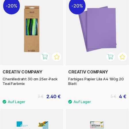
20%
20%
CREATIV COMPANY
CREATIV COMPANY
Chenilledraht 30 cm 25er-Pack
Farbiges Papier Lila A4 180g 20
Teal Farbmix
Blatt
2.40 €
4 €
3 €
5 €