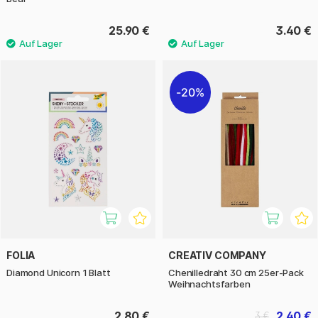
25.90 €
3.40 €
20%
FOLIA
CREATIV COMPANY
Diamond Unicorn 1 Blatt
Chenilledraht 30 cm 25er-Pack
Weihnachtsfarben
2.80 €
2.40 €
3 €