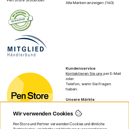
Alle Marken anzeigen (160)
Kundenservice
Kontaktieren Sie uns
per E-Mail
oder
Telefon, wenn Sie Fragen
haben.
Unsere Märkte
Schweden
Norwegen
Wir verwenden Cookies
Dänemark
Finnland
Pen Store und Partner verwenden Cookies und ähnliche
Frankreich