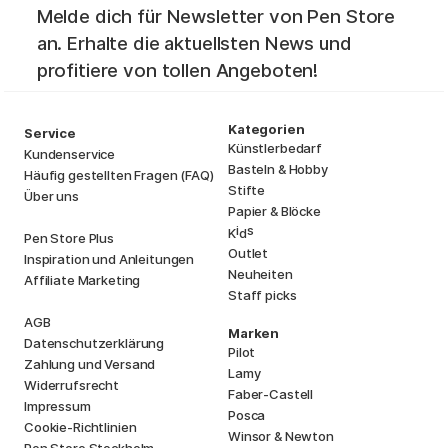
Melde dich für Newsletter von Pen Store
an. Erhalte die aktuellsten News und
profitiere von tollen Angeboten!
Kategorien
Service
Künstlerbedarf
Kundenservice
Basteln & Hobby
Häufig gestellten Fragen (FAQ)
Stifte
Über uns
Papier & Blöcke
i
s
K
d
Pen Store Plus
Outlet
Inspiration und Anleitungen
Neuheiten
Affiliate Marketing
Staff picks
AGB
Marken
Datenschutzerklärung
Pilot
Zahlung und Versand
Lamy
Widerrufsrecht
Faber-Castell
Impressum
Posca
Cookie-Richtlinien
Winsor & Newton
Pen Store Stockholm