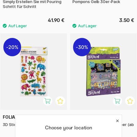
Simply Erstellen Sie mit Pouring
Pompons Gelb 30er-Pack
Schritt für Schritt
41.90 €
3.50 €
20%
30%
FOLIA
MOXY
3D Sticker Safari 1 Blatt
Stitch Sticker-Set Aufkleber (ab
Choose your location
3 Jahren)