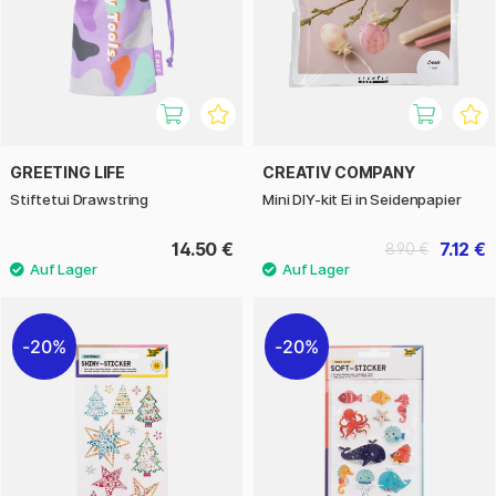
GREETING LIFE
CREATIV COMPANY
Stiftetui Drawstring
Mini DIY-kit Ei in Seidenpapier
14.50 €
7.12 €
8.90 €
20%
20%