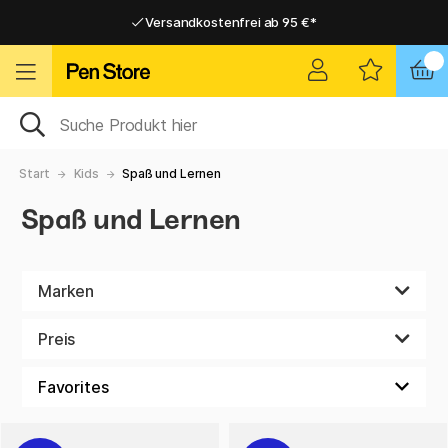
Versandkostenfrei ab 95 €*
Versandkostenfrei ab 95 €*
Lieferung 2-6 werktage
Lieferung 2-6 werktage
Start
Kids
Spaß und Lernen
Spaß und Lernen
Marken
Preis