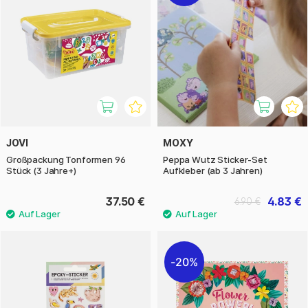
JOVI
MOXY
Großpackung Tonformen 96
Peppa Wutz Sticker-Set
Stück (3 Jahre+)
Aufkleber (ab 3 Jahren)
37.50 €
4.83 €
6.90 €
20%