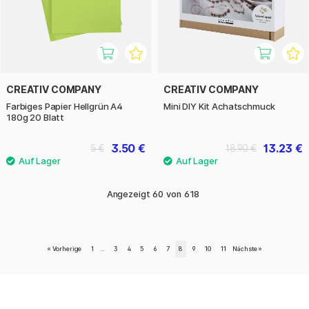
CREATIV COMPANY
CREATIV COMPANY
Farbiges Papier Hellgrün A4
Mini DIY Kit Achatschmuck
180g 20 Blatt
3.50 €
13.23 €
5 €
18.90 €
Angezeigt
60
von
618
«
Vorherige
1
..
3
4
5
6
7
8
9
10
11
Nächste
»