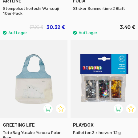
ARTLINE
FOLIA
Stempelset Iroitoshi Wa-suuji
Sticker Summertime 2 Blatt
10er-Pack
30.32 €
3.40 €
37.90 €
GREETING LIFE
PLAYBOX
Tote Bag Yusuke Yonezu Polar
Pailletten 3 x herzen 12 g
Bear