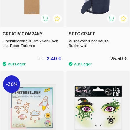
CREATIV COMPANY
SETO CRAFT
Chenilledraht 30 cm 25er-Pack
Aufbewahrungsbeutel
Lila-Rosa-Farbmix
Buckelwal
2.40 €
25.50 €
3 €
30%