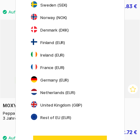
Sweden (SEK)
2.32 €
4.83 €
2.90 €
6.90 €
Norway (NOK)
Denmark (DKK)
20%
Finland (EUR)
Ireland (EUR)
France (EUR)
Germany (EUR)
Netherlands (EUR)
United Kingdom (GBP)
MOXY
ELMERS
Peppa Wutz Fenstersticker (ab
Klebestift 20 g
Rest of EU (EUR)
3 Jahren)
8.90 €
2.72 €
3.40 €