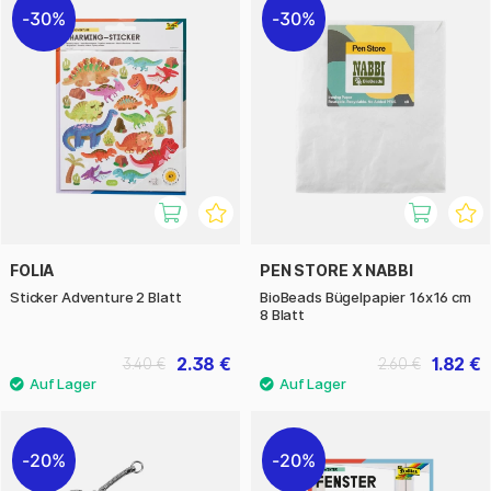
30%
30%
FOLIA
PEN STORE X NABBI
Sticker Adventure 2 Blatt
BioBeads Bügelpapier 16x16 cm
8 Blatt
2.38 €
1.82 €
3.40 €
2.60 €
20%
20%