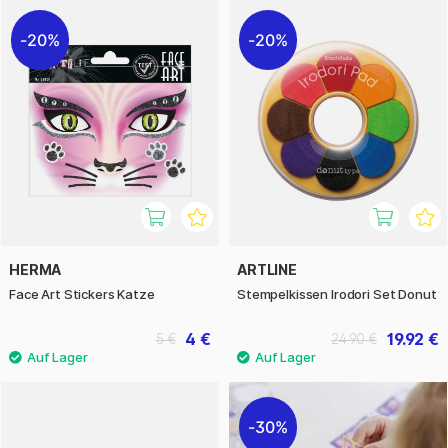
20%
20%
HERMA
ARTLINE
Face Art Stickers Katze
Stempelkissen Irodori Set Donut
4 €
19.92 €
5 €
24.90 €
30%