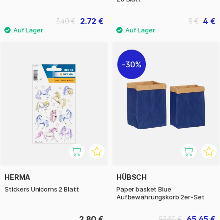
2.72 €
4 €
3.40 €
5 €
30%
HERMA
HÜBSCH
Stickers Unicorns 2 Blatt
Paper basket Blue
Aufbewahrungskorb 2er-Set
2.80 €
65.45 €
93.50 €