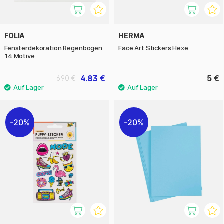
FOLIA
HERMA
Fensterdekoration Regenbogen
Face Art Stickers Hexe
14 Motive
4.83 €
5 €
6.90 €
20%
20%