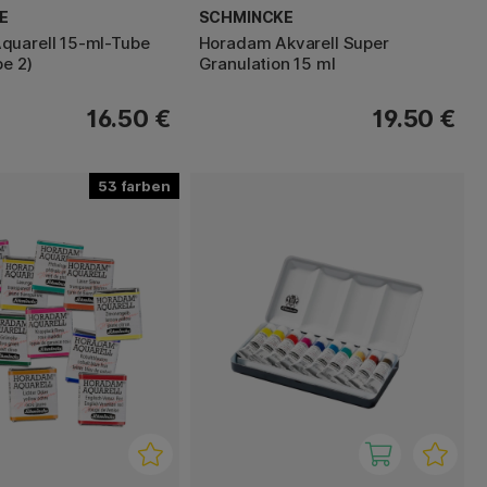
E
SCHMINCKE
quarell 15-ml-Tube
Horadam Akvarell Super
pe 2)
Granulation 15 ml
16.50 €
19.50 €
53