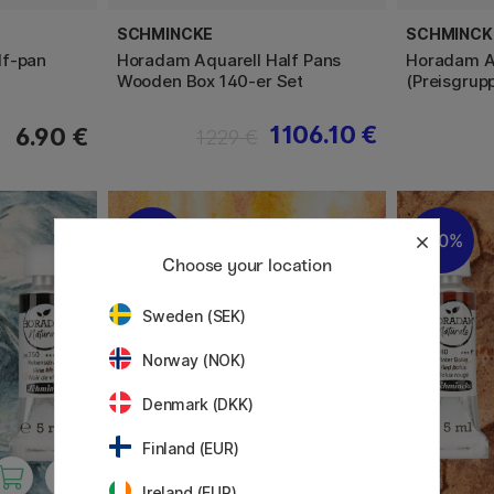
SCHMINCKE
SCHMINCK
lf-pan
Horadam Aquarell Half Pans
Horadam Aq
Wooden Box 140-er Set
(Preisgrup
1106.10 €
6.90 €
1229 €
20%
20%
Choose your location
Sweden (SEK)
Norway (NOK)
Denmark (DKK)
Finland (EUR)
Ireland (EUR)