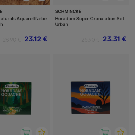
E
SCHMINCKE
turals Aquarellfarbe
Horadam Super Granulation Set
th
Urban
23.12 €
23.31 €
28.90 €
25.90 €