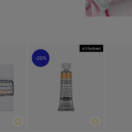
4 und 5 Sterne) und 95 der
ende Ergebnisse beim
41
20%