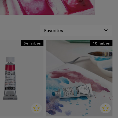
54
40