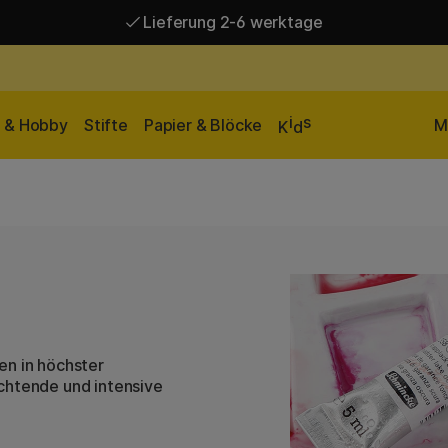
Lieferung 2-6 werktage
Versandkostenfrei ab 95 €*
Lieferung 2-6 werktage
i
s
n & Hobby
Stifte
Papier & Blöcke
M
K
d
en in höchster
chtende und intensive