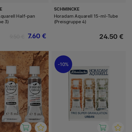
E
SCHMINCKE
uarell Half-pan
Horadam Aquarell 15-ml-Tube
pe 3)
(Preisgruppe 4)
7.60 €
24.50 €
9.50 €
10%