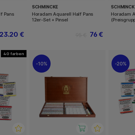
SCHMINCKE
SCHMINCK
f Pans
Horadam Aquarell Half Pans
Horadam Aq
12er-Set + Pinsel
(Preisgrup
23.20 €
76 €
95 €
40
10%
20%