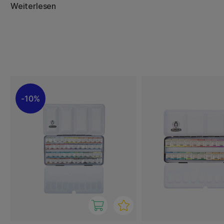
112 der Farben haben die höchstmögliche Lichtechtheit (
Weiterlesen
Farben bestehen aus nur einem Pigment - für hervorrag
Mischen.
10%