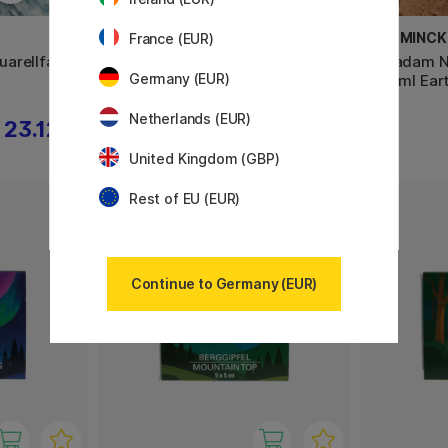
SCHMINCKE
SCHMINCK
France (EUR)
arellfarbe
Horadam Naturals Aquarellfarbe
Horadam Na
Germany (EUR)
3x5 ml Fire
3x5 ml Ear
Netherlands (EUR)
23.12 €
23.12 €
28.90 €
United Kingdom (GBP)
Rest of EU (EUR)
Continue to Germany (EUR)