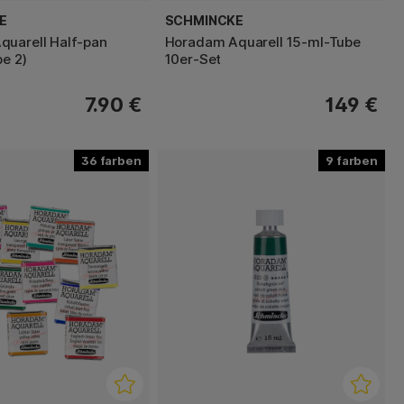
E
SCHMINCKE
uarell Half-pan
Horadam Aquarell 15-ml-Tube
pe 2)
10er-Set
7.90 €
149 €
36
9