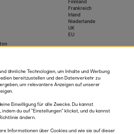
Finnland
Frankreich
Irland
Niederlande
UK
EU
ton
* Besondere
Versandbedingungen
nzeigen (160)
sperrige Produkte.
nd ähnliche Technologien, um Inhalte und Werbung
 Medien bereitzustellen und den Datenverkehr zu
tergeben, um relevantere Anzeigen auf unserer
eigen.
deine Einwilligung für alle Zwecke. Du kannst
 indem du auf ”Einstellungen” klickst, und du kannst
 und Paypal
ichtlinie ändern.
ere Informationen über Cookies und wie sie auf dieser