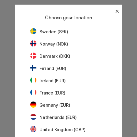
Choose your location
Choose your location
Sweden (SEK)
Sweden (SEK)
Norway (NOK)
Norway (NOK)
Denmark (DKK)
Denmark (DKK)
Finland (EUR)
Finland (EUR)
Ireland (EUR)
Ireland (EUR)
France (EUR)
France (EUR)
Germany (EUR)
Germany (EUR)
Netherlands (EUR)
Netherlands (EUR)
UK (GBP)
United Kingdom (GBP)