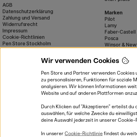
AGB
Datenschutzerklärung
Marken
Zahlung und Versand
Pilot
Widerrufsrecht
Lamy
Impressum
Faber-Castell
Cookie-Richtlinien
Posca
Pen Store Stockholm
Winsor & New
Alle Marken a
Wir verwenden Cookies
Pen Store und Partner verwenden Cookies u
zu personalisieren, Funktionen für soziale
analysieren. Wir können Informationen wei
Website und auf anderen Plattformen anzuz
Durch Klicken auf ”Akzeptieren” erteilst du 
auswählen, für welche Zwecke du einwilligst,
Sichere Bezahlung mit Visa, Mastercard
deine Auswahl jederzeit in unserer Cookie-R
In unserer
Cookie-Richtlinie
findest du weit