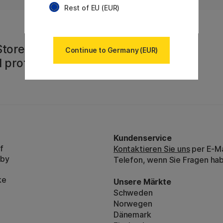
Rest of EU (EUR)
Rest of EU (EUR)
Store
Continue to Germany (EUR)
 profitiere von
Kundenservice
f
Kontaktieren Sie uns
per E-Ma
bby
Telefon, wenn Sie Fragen ha
ke
Unsere Märkte
Schweden
Norwegen
Dänemark