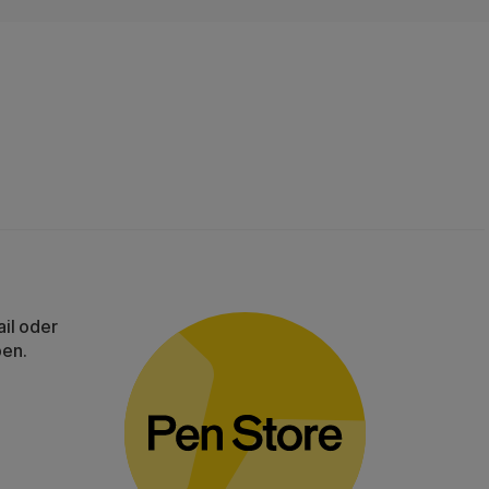
il oder
ben.