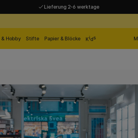
Lieferung 2-6 werktage
Versandkostenfrei ab 95 €*
Lieferung 2-6 werktage
i
s
n & Hobby
Stifte
Papier & Blöcke
M
K
d