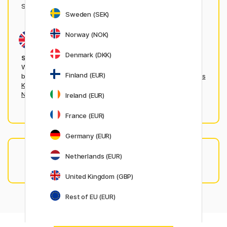
Slowenien oder Spanien befinden.
Sweden (SEK)
Norway (NOK)
Denmark (DKK)
Sie kaufen aus einem dieser Länder ein?
Wenn Sie aus einem der folgenden Länder bestellen,
Finland (EUR)
besuchen Sie bitte die jeweilige lokale Website:
Vereinigtes
Königreich
,
Frankreich
,
Niederlande
,
Irland
,
Schweden
,
Norwegen
,
Dänemark
,
Finnland
.
Ireland (EUR)
France (EUR)
Germany (EUR)
Netherlands (EUR)
Fragen? Unser
Kundenservice-Team
ist für Sie da –
kontaktieren Sie uns einfach!
United Kingdom (GBP)
Rest of EU (EUR)