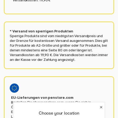
Versandkosten: 19,90 €
* Versand von sperrigen Produkten
Sperrige Produkte sind vom niedrigsten Versandpreis und
der Grenze für kostenlosen Versand ausgenommen. Dies gilt
für Produkte ab A2-Größe und größer oder für Produkte, bei
denen mindestens eine Seite 80 cm oder länger ist.
Versandkosten ab 19,90 €. Die Versandkosten werden immer
an der Kasse vor der Zahlung angezeigt.
EU-Lieferungen von penstore.com
Bestellen Sie über
penstore.com
, wenn Sie sich in
Österreich, Belgien, Bulgarien, Kroatien, Tschechien,
Estland, Griechenland, Ungarn, Italien, Lettland, Litauen,
Choose your location
Luxemburg, Polen, Portugal, Rumänien, der Slowakei,