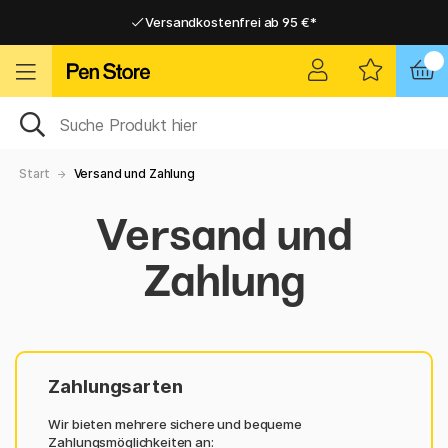
Versandkostenfrei ab 95 €*
Versandkostenfrei ab 95 €*
Lieferung 2-6 werktage
Lieferung 2-6 werktage
Start
Versand und Zahlung
Versand und
Zahlung
Zahlungsarten
Wir bieten mehrere sichere und bequeme
Zahlungsmöglichkeiten an: