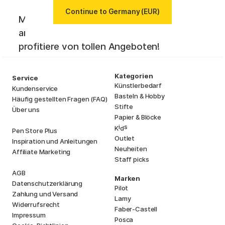
Continue to Germany (EUR)
Melde dich für Newsletter von Pen Store
an. Erhalte die aktuellsten News und
profitiere von tollen Angeboten!
Kategorien
Service
Künstlerbedarf
Kundenservice
Basteln & Hobby
Häufig gestellten Fragen (FAQ)
Stifte
Über uns
Papier & Blöcke
i
s
K
d
Pen Store Plus
Outlet
Inspiration und Anleitungen
Neuheiten
Affiliate Marketing
Staff picks
AGB
Marken
Datenschutzerklärung
Pilot
Zahlung und Versand
Lamy
Widerrufsrecht
Faber-Castell
Impressum
Posca