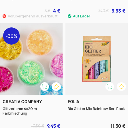
4 €
5.53 €
5 €
7.90 €
30%
CREATIV COMPANY
FOLIA
Glitzerlehm 6x20 ml
Bio Glitter Mix Rainbow 5er-Pack
Farbmischung
9.45 €
11.50 €
13.50 €