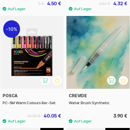
4.50 €
4.32 €
5 €
4.80 €
10%
POSCA
CREVIDE
PC-5M Warm Colours 8er-Set
Water Brush Synthetic
40.05 €
3.90 €
44.50 €