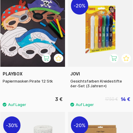
20%
PLAYBOX
JOVI
Papiermasken Pirate 12 Stk
Gesichtsfarben Kreidestifte
6er-Set (3 Jahren+)
3 €
14 €
17.50 €
30%
20%