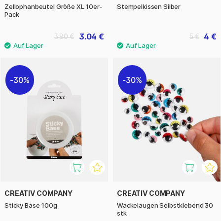
Zellophanbeutel Größe XL 10er-
Stempelkissen Silber
Pack
3.04 €
4 €
3.80 €
5 €
30%
30%
CREATIV COMPANY
CREATIV COMPANY
Sticky Base 100g
Wackelaugen Selbstklebend 30
stk