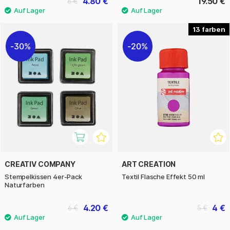
4.80 €
19.50 €
6 €
13
30%
20%
CREATIV COMPANY
ART CREATION
Stempelkissen 4er-Pack
Textil Flasche Effekt 50 ml
Naturfarben
4.20 €
4 €
6 €
5 €