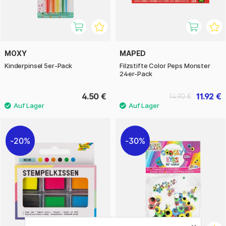
MOXY
MAPED
Kinderpinsel 5er-Pack
Filzstifte Color Peps Monster
24er-Pack
4.50 €
11.92 €
14.90 €
20%
30%