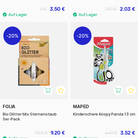
3.50 €
2.03 €
5 €
2.90 €
20%
20%
FOLIA
MAPED
Bio Glitter Mix Sternenstaub
Kinderschere Koopy Panda 13 cm
5er-Pack
9.20 €
3.52 €
11.50 €
4.40 €