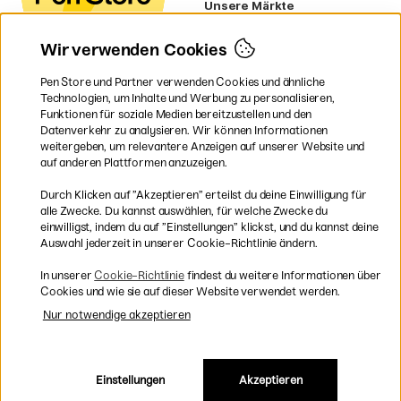
Unsere Märkte
Schweden
Norwegen
Wir verwenden Cookies
Dänemark
Finnland
Pen Store und Partner verwenden Cookies und ähnliche
Frankreich
Technologien, um Inhalte und Werbung zu personalisieren,
Irland
Funktionen für soziale Medien bereitzustellen und den
Niederlande
Datenverkehr zu analysieren. Wir können Informationen
UK
weitergeben, um relevantere Anzeigen auf unserer Website und
EU
auf anderen Plattformen anzuzeigen.
* Besondere
Versandbedingungen
Durch Klicken auf ”Akzeptieren” erteilst du deine Einwilligung für
gelten für sperrige Produkte.
alle Zwecke. Du kannst auswählen, für welche Zwecke du
einwilligst, indem du auf ”Einstellungen” klickst, und du kannst deine
Auswahl jederzeit in unserer Cookie-Richtlinie ändern.
Sichere Bezahlung mit Visa, Mastercard und Paypal
In unserer
Cookie-Richtlinie
findest du weitere Informationen über
Cookies und wie sie auf dieser Website verwendet werden.
Nur notwendige akzeptieren
Versandkostenfrei ab 95 €
Einstellungen
Akzeptieren