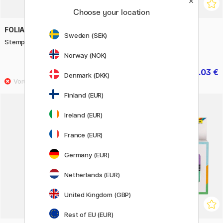
Choose your location
FOLIA
GRAFIX/MOXY
Sweden (SEK)
Stempelkissen Set Neon 6 Stück
Wackelaugen Colour
Selbstklebend 100 stk
Norway (NOK)
5.12 €
2.03 €
6.40 €
2.90 €
Denmark (DKK)
Finland (EUR)
Ireland (EUR)
20%
France (EUR)
Germany (EUR)
Netherlands (EUR)
United Kingdom (GBP)
Rest of EU (EUR)