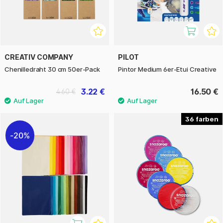
CREATIV COMPANY
PILOT
Chenilledraht 30 cm 50er-Pack
Pintor Medium 6er-Etui Creative
3.22 €
16.50 €
4.60 €
36
20%