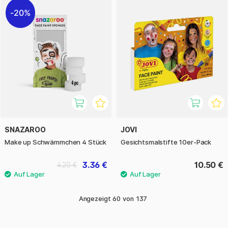
20%
SNAZAROO
JOVI
Make up Schwämmchen 4 Stück
Gesichtsmalstifte 10er-Pack
3.36 €
10.50 €
4.20 €
Angezeigt
60
von
137