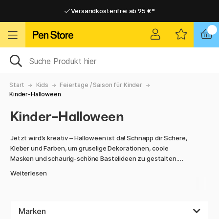
Versandkostenfrei ab 95 €*
Versandkostenfrei ab 95 €*
Lieferung 2-6 werktage
Lieferung 2-6 werktage
Start
Kids
Feiertage / Saison für Kinder
Kinder-Halloween
Kinder-Halloween
Jetzt wird’s kreativ – Halloween ist da! Schnapp dir Schere,
Kleber und Farben, um gruselige Dekorationen, coole
Masken und schaurig-schöne Bastelideen zu gestalten.
Weiterlesen
Versammle Familie und Freunde für eine Bastelstunde voller
Spaß und Spannung. Bemale Kürbisse mit kräftigen Farben
oder Stiften, schneide deine eigenen Fledermäuse aus oder
bastle eine kleine Gespensterfamilie aus Seidenpapier.
Marken