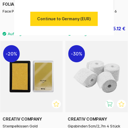
FOLIA
FOLIA
Face Paint Set Sweet 6er-Pack
Stempelkissen Set Pastell 6
Stück
Continue to Germany (EUR)
7.60 €
5.12 €
6.40 €
20%
30%
CREATIV COMPANY
CREATIV COMPANY
Stempelkissen Gold
Gipsbinden 5cm/2,7m 4 Stück