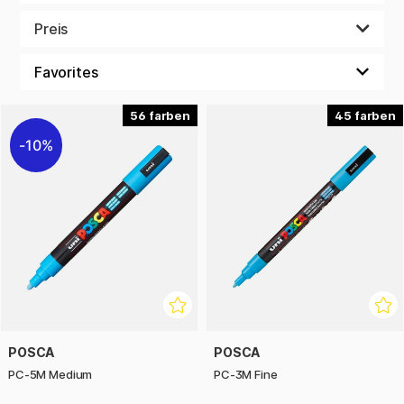
Mit unserem Halloween-Bastelmaterial kannst du ganz
Preis
einfach lustige und gruselige Kreationen gestalten. Egal ob
Anfänger oder Bastelprofi – deiner Fantasie sind keine
Grenzen gesetzt.
Lass deiner Kreativität freien Lauf und mach dein Halloween
56
45
besonders magisch – bestelle dein Bastelmaterial noch
10%
heute!
POSCA
POSCA
PC-5M Medium
PC-3M Fine