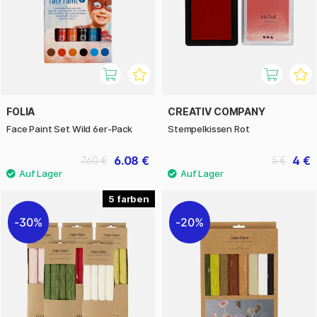
FOLIA
CREATIV COMPANY
Face Paint Set Wild 6er-Pack
Stempelkissen Rot
6.08 €
4 €
7.60 €
5 €
5
30%
20%