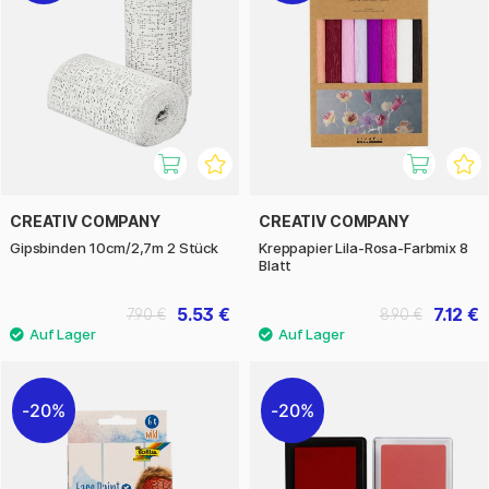
CREATIV COMPANY
CREATIV COMPANY
Gipsbinden 10cm/2,7m 2 Stück
Kreppapier Lila-Rosa-Farbmix 8
Blatt
5.53 €
7.12 €
7.90 €
8.90 €
20%
20%