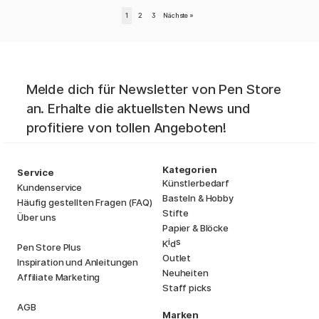
1
2
3
Nächste
»
Melde dich für Newsletter von Pen Store
an. Erhalte die aktuellsten News und
profitiere von tollen Angeboten!
Kategorien
Service
Künstlerbedarf
Kundenservice
Basteln & Hobby
Häufig gestellten Fragen (FAQ)
Stifte
Über uns
Papier & Blöcke
i
s
K
d
Pen Store Plus
Outlet
Inspiration und Anleitungen
Neuheiten
Affiliate Marketing
Staff picks
AGB
Marken