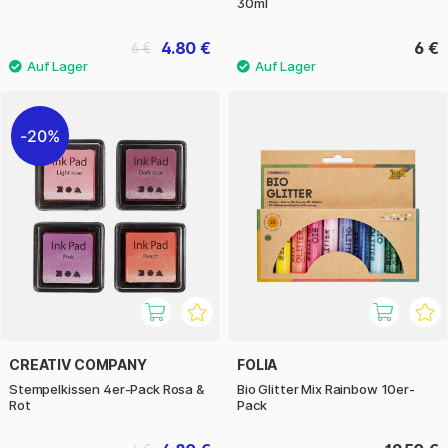
30ml
4.80 €
6 €
6 €
20%
CREATIV COMPANY
FOLIA
Stempelkissen 4er-Pack Rosa &
Bio Glitter Mix Rainbow 10er-
Rot
Pack