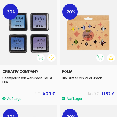
30%
20%
CREATIV COMPANY
FOLIA
Stempelkissen 4er-Pack Blau &
Bio Glitter Mix 20er-Pack
Lila
4.20 €
11.92 €
6 €
14.90 €
30%
20%