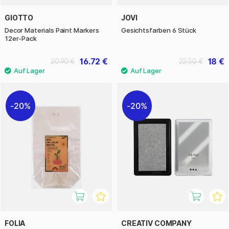
GIOTTO
JOVI
Decor Materials Paint Markers
Gesichtsfarben 6 Stück
12er-Pack
16.72 €
18 €
20.90 €
22.50 €
20%
20%
FOLIA
CREATIV COMPANY