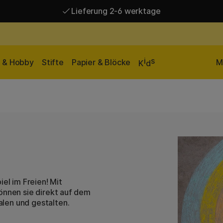
Lieferung 2-6 werktage
Versandkostenfrei ab 95 €*
Lieferung 2-6 werktage
i
s
n & Hobby
Stifte
Papier & Blöcke
M
K
d
el im Freien! Mit
önnen sie direkt auf dem
alen und gestalten.