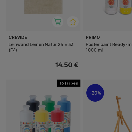
CREVIDE
PRIMO
Leinwand Leinen Natur 24 × 33
Poster paint Ready-m
(F4)
1000 ml
14.50 €
16
20%