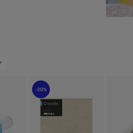
n Kunst und Bewegung
es für kleine Künstler, die
20%