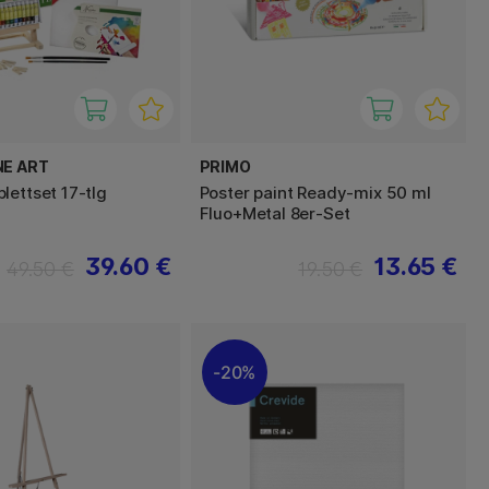
NE ART
PRIMO
lettset 17-tlg
Poster paint Ready-mix 50 ml
Fluo+Metal 8er-Set
39.60 €
13.65 €
49.50 €
19.50 €
20%