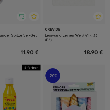
CREVIDE
runder Spitze 5er-Set
Leinwand Leinen Weiß 41 × 33
(F6)
11.90 €
18.90 €
8
20%