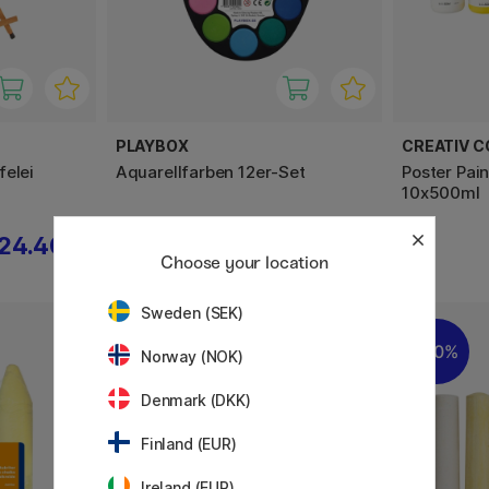
PLAYBOX
CREATIV 
felei
Aquarellfarben 12er-Set
Poster Pai
10x500ml
24.40 €
2.88 €
3.60 €
Choose your location
Sweden (SEK)
30%
Norway (NOK)
Denmark (DKK)
Finland (EUR)
Ireland (EUR)