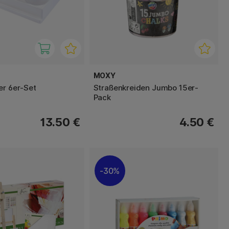
MOXY
er 6er-Set
Straßenkreiden Jumbo 15er-
Pack
13.50 €
4.50 €
30%