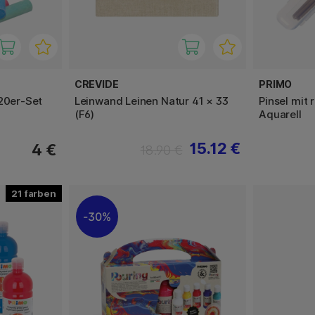
CREVIDE
PRIMO
 20er-Set
Leinwand Leinen Natur 41 × 33
Pinsel mit 
(F6)
Aquarell
15.12 €
4 €
18.90 €
21
30%