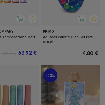
COMPANY
PRIMO
nt Temperafarbe Matt
Aquarell Palette 12er-Set Ø25 +
pinsel
63.92 €
4.80 €
79.90 €
20%