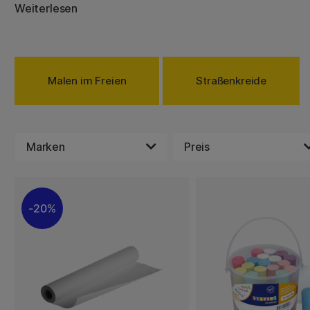
Perfekt für sonnige Tage und aktive Momente, in dene
Weiterlesen
zusammenkommen.
Einfach zu verwenden, leicht abwaschbar – hier gibt es all
es lieben, draußen zu gestalten!
Malen im Freien
Straßenkreide
Marken
Preis
20%