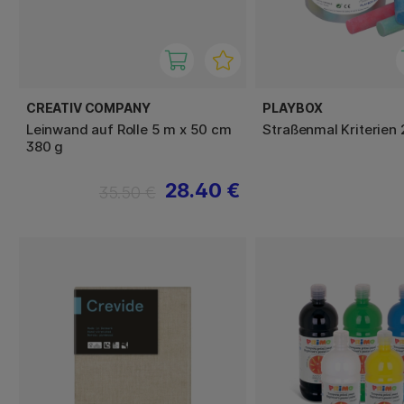
CREATIV COMPANY
PLAYBOX
Leinwand auf Rolle 5 m x 50 cm
Straßenmal Kriterien
380 g
28.40 €
35.50 €