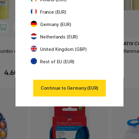
France (EUR)
Germany (EUR)
Netherlands (EUR)
NASSAU FINE ART
CREATIV 
United Kingdom (GBP)
Jumbo 4er-
Farbpalette Aquarell 12 Farben
Straßenmal
Set
Rest of EU (EUR)
4.60 €
5.50 €
Continue to Germany (EUR)