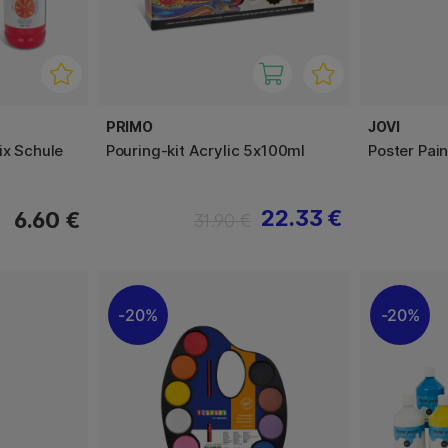
PRIMO
JOVI
ix Schule
Pouring-kit Acrylic 5x100ml
Poster Pai
22.33 €
6.60 €
31.90 €
20%
20%