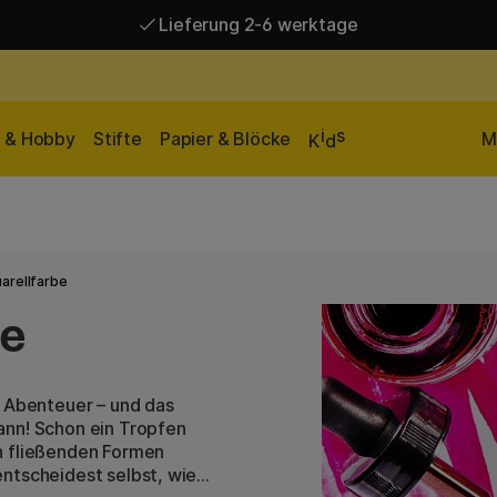
Lieferung 2-6 werktage
Versandkostenfrei ab 95 €*
Lieferung 2-6 werktage
i
s
n & Hobby
Stifte
Papier & Blöcke
M
K
d
uarellfarbe
be
m Abenteuer – und das
ann! Schon ein Tropfen
n fließenden Formen
ntscheidest selbst, wie