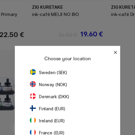
ZIG KURETAKE
ZIG KURET
 Primary
ink-café MEIJI NO IRO
ink-café D
19.60 €
22.50 €
24.50 €
Choose your location
Sweden (SEK)
Norway (NOK)
Denmark (DKK)
Finland (EUR)
Ireland (EUR)
France (EUR)