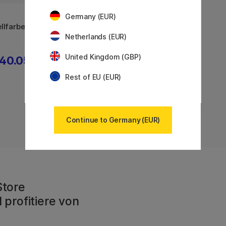
Germany (EUR)
llfarbe
Netherlands (EUR)
United Kingdom (GBP)
40.05 €
Rest of EU (EUR)
Angezeigt
7
von
7
Continue to Germany (EUR)
Store
 profitiere von