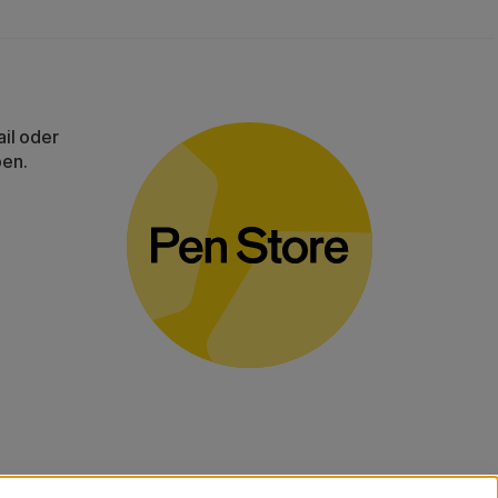
il oder
ben.
gelten für