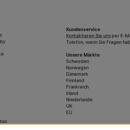
Kundenservice
f
Kontaktieren Sie uns
per E-Ma
bby
Telefon, wenn Sie Fragen ha
ke
Unsere Märkte
Schweden
Norwegen
Dänemark
Finnland
Frankreich
Irland
Niederlande
UK
EU
ton
* Besondere
Versandbedingungen
nzeigen (160)