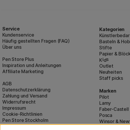
Service
Kategorien
Kundenservice
Künstlerbedar
Häufig gestellten Fragen (FAQ)
Basteln & Ho
Über uns
Stifte
Papier & Blöc
Pen Store Plus
i
s
K
d
Inspiration und Anleitungen
Outlet
Affiliate Marketing
Neuheiten
Staff picks
AGB
Datenschutzerklärung
Marken
Zahlung und Versand
Pilot
Widerrufsrecht
Lamy
Impressum
Faber-Castell
Cookie-Richtlinien
Posca
Pen Store Stockholm
Winsor & New
Alle Marken a