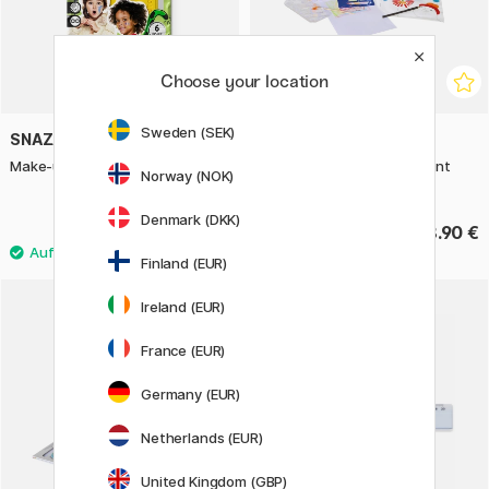
Choose your location
Sweden (SEK)
SNAZAROO
PRIMO
Make-up-Schablonen Nature
Colour box Mixed fun & paint
Norway (NOK)
43er-Set
Denmark (DKK)
8.60 €
28.90 €
Finland (EUR)
Ireland (EUR)
France (EUR)
Germany (EUR)
Netherlands (EUR)
United Kingdom (GBP)