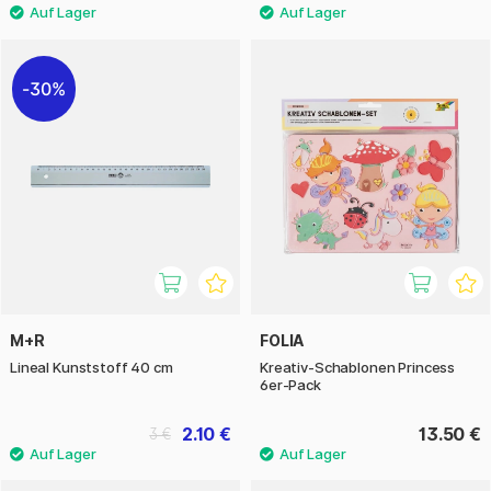
30%
M+R
FOLIA
Lineal Kunststoff 40 cm
Kreativ-Schablonen Princess
6er-Pack
2.10 €
13.50 €
3 €