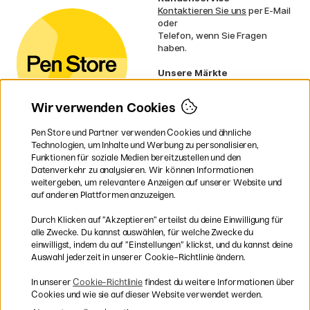
Kontaktieren Sie uns
per E-Mail
oder
Telefon, wenn Sie Fragen
haben.
Unsere Märkte
Schweden
Norwegen
Wir verwenden Cookies
Dänemark
Finnland
Pen Store und Partner verwenden Cookies und ähnliche
Frankreich
Technologien, um Inhalte und Werbung zu personalisieren,
Irland
Funktionen für soziale Medien bereitzustellen und den
Niederlande
Datenverkehr zu analysieren. Wir können Informationen
UK
weitergeben, um relevantere Anzeigen auf unserer Website und
EU
auf anderen Plattformen anzuzeigen.
* Besondere
Versandbedingungen
Durch Klicken auf ”Akzeptieren” erteilst du deine Einwilligung für
gelten für sperrige Produkte.
alle Zwecke. Du kannst auswählen, für welche Zwecke du
einwilligst, indem du auf ”Einstellungen” klickst, und du kannst deine
Auswahl jederzeit in unserer Cookie-Richtlinie ändern.
Sichere Bezahlung mit Visa, Mastercard und Paypal
In unserer
Cookie-Richtlinie
findest du weitere Informationen über
Cookies und wie sie auf dieser Website verwendet werden.