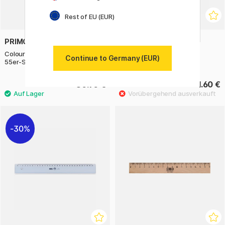
Rest of EU (EUR)
PRIMO
M+R
Colour box Mixed colour & draw
Lineal Kunststoff 20 cm
Continue to Germany (EUR)
55er-Set
30.90 €
1.60 €
30%