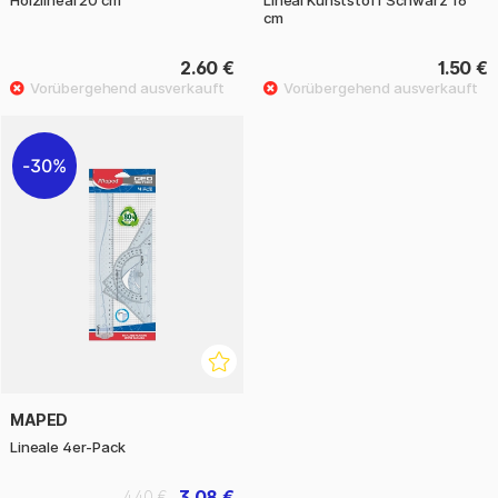
cm
2.60 €
1.50 €
30%
MAPED
Lineale 4er-Pack
3.08 €
4.40 €