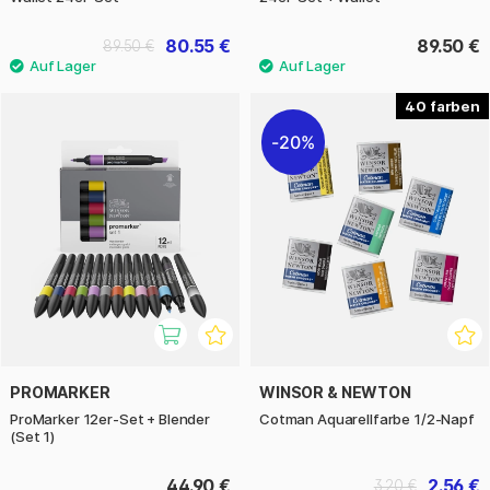
80.55 €
89.50 €
89.50 €
40
20%
PROMARKER
WINSOR & NEWTON
ProMarker 12er-Set + Blender
Cotman Aquarellfarbe 1/2-Napf
(Set 1)
44.90 €
2.56 €
3.20 €