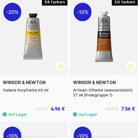
58
30
20%
10%
WINSOR & NEWTON
WINSOR & NEWTON
Galeria Acrylfarbe 60 ml
Artisan-Ölfarbe (wasserlöslich)
37 ml (Preisgruppe 1)
4.96 €
7.56 €
6.20 €
8.40 €
10%
10%