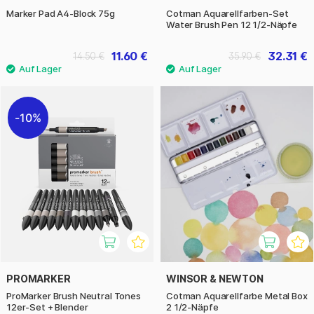
Marker Pad A4-Block 75g
Cotman Aquarellfarben-Set
Water Brush Pen 12 1/2-Näpfe
11.60 €
32.31 €
14.50 €
35.90 €
10%
PROMARKER
WINSOR & NEWTON
ProMarker Brush Neutral Tones
Cotman Aquarellfarbe Metal Box
12er-Set + Blender
2 1/2-Näpfe