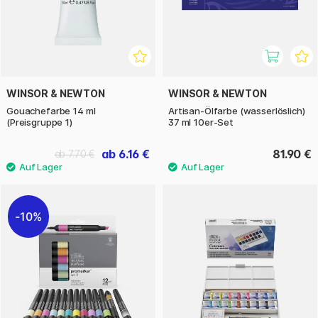
WINSOR & NEWTON
WINSOR & NEWTON
Gouachefarbe 14 ml
Artisan-Ölfarbe (wasserlöslich)
(Preisgruppe 1)
37 ml 10er-Set
ab 6.16 €
81.90 €
ab 7.70 €
10%