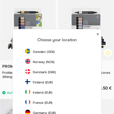
Choose your location
Sweden (SEK)
Norway (NOK)
PROMARKER
PROMARKER
Denmark (DKK)
ProMarker 12er-Set + Blender
ProMarker 6er-Set Pastel tones
(Manga Set 1)
Finland (EUR)
44.90 €
21.50 €
Ireland (EUR)
France (EUR)
20%
Germany (EUR)