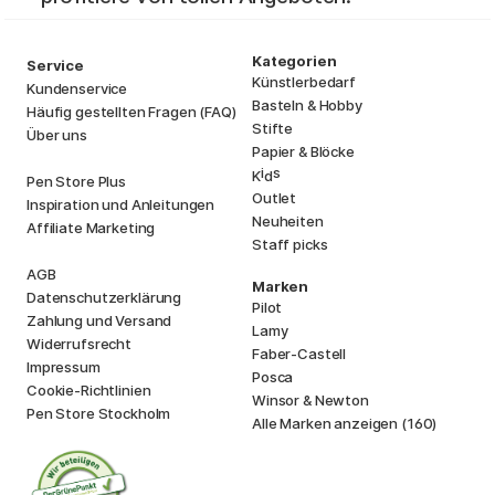
Kategorien
Service
Künstlerbedarf
Kundenservice
Basteln & Hobby
Häufig gestellten Fragen (FAQ)
Stifte
Über uns
Papier & Blöcke
i
s
K
d
Pen Store Plus
Outlet
Inspiration und Anleitungen
Neuheiten
Affiliate Marketing
Staff picks
AGB
Marken
Datenschutzerklärung
Pilot
Zahlung und Versand
Lamy
Widerrufsrecht
Faber-Castell
Impressum
Posca
Cookie-Richtlinien
Winsor & Newton
Pen Store Stockholm
Alle Marken anzeigen (160)