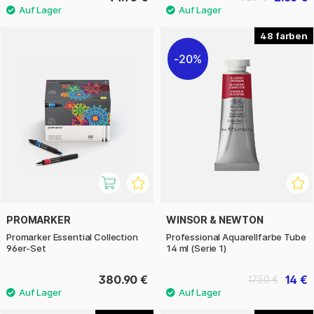
48
20%
PROMARKER
WINSOR & NEWTON
Promarker Essential Collection
Professional Aquarellfarbe Tube
96er-Set
14 ml (Serie 1)
380.90 €
14 €
17.50 €