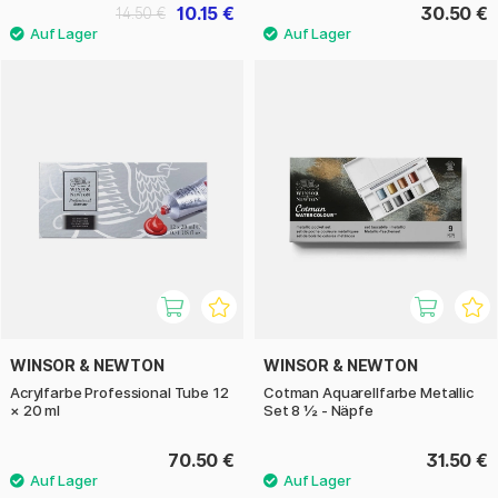
10.15 €
30.50 €
14.50 €
WINSOR & NEWTON
WINSOR & NEWTON
Acrylfarbe Professional Tube 12
Cotman Aquarellfarbe Metallic
× 20 ml
Set 8 ½ - Näpfe
70.50 €
31.50 €