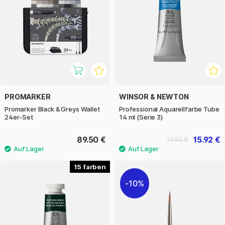
PROMARKER
WINSOR & NEWTON
Promarker Black & Greys Wallet
Professional Aquarellfarbe Tube
24er-Set
14 ml (Serie 3)
89.50 €
15.92 €
19.90 €
15
10%