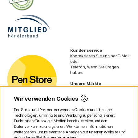
Kundenservice
Kontaktieren Sie uns
per E-Mail
oder
Telefon, wenn Sie Fragen
haben.
Unsere Märkte
Schweden
Norwegen
Wir verwenden Cookies
Dänemark
Finnland
Pen Store und Partner verwenden Cookies und ähnliche
Frankreich
Technologien, um Inhalte und Werbung zu personalisieren,
Irland
Funktionen für soziale Medien bereitzustellen und den
Niederlande
Datenverkehr zu analysieren. Wir können Informationen
UK
weitergeben, um relevantere Anzeigen auf unserer Website und
EU
auf anderen Plattformen anzuzeigen.