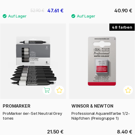
47.61 €
40.90 €
52.90 €
48
PROMARKER
WINSOR & NEWTON
ProMarker 6er-Set Neutral Grey
Professional Aquarellfarbe 1/2-
tones
Näpfchen (Preisgruppe 1)
21.50 €
8.40 €