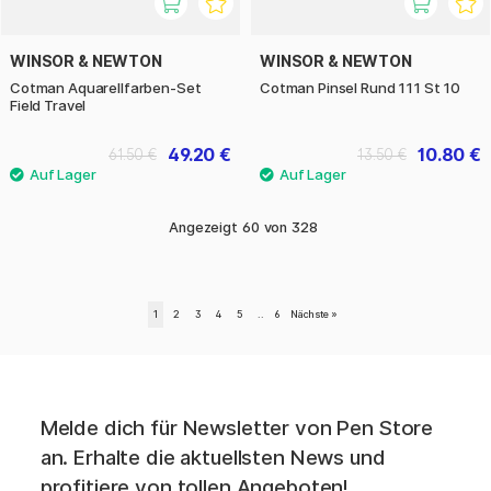
WINSOR & NEWTON
WINSOR & NEWTON
Cotman Aquarellfarben-Set
Cotman Pinsel Rund 111 St 10
Field Travel
49.20 €
10.80 €
61.50 €
13.50 €
Angezeigt
60
von
328
1
2
3
4
5
..
6
Nächste
»
Melde dich für Newsletter von Pen Store
an. Erhalte die aktuellsten News und
profitiere von tollen Angeboten!