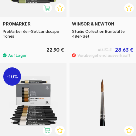
PROMARKER
WINSOR & NEWTON
ProMarker 6er-Set Landscape
Studio Collection Buntstifte
Tones
48er-Set
22.90 €
28.63 €
40.90 €
10%