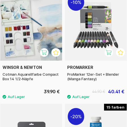
10%
WINSOR & NEWTON
PROMARKER
Cotman Aquarellfarbe Compact
ProMarker 12er-Set + Blender
Box 14 1/2-Näpfe
(Manga Fantasy)
39.90 €
40.41 €
44.90 €
15
20%