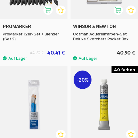
PROMARKER
WINSOR & NEWTON
ProMarker 12er-Set + Blender
Cotman Aquarellfarben-Set
(Set 2)
Deluxe Sketchers Pocket Box
40.41 €
40.90 €
44.90 €
40
20%