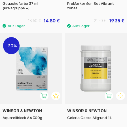
Gouachefarbe 37 ml
ProMarker 6er-Set Vibrant
(Preisgruppe 4)
tones
14.80 €
19.35 €
18.50 €
21.50 €
30%
WINSOR & NEWTON
WINSOR & NEWTON
Aquarellblock A4 300g
Galeria Gesso Allgrund 1 L