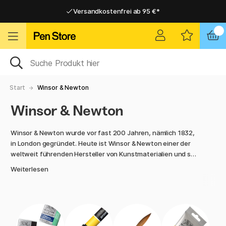
Versandkostenfrei ab 95 €*
Versandkostenfrei ab 95 €*
Lieferung 2-6 werktage
Lieferung 2-6 werktage
Start
Winsor & Newton
Winsor & Newton
Winsor & Newton wurde vor fast 200 Jahren, nämlich 1832,
in London gegründet. Heute ist Winsor & Newton einer der
weltweit führenden Hersteller von Kunstmaterialien und seit
den frühen 1990er Jahren im Wesentlichen schwedisch.
Weiterlesen
Das renommierte Unternehmen Winsor & Newton ist eine der
bekanntesten Marken für Kunstmaterialien.
Der Pen Store freut sich, eine große Auswahl an Produkten