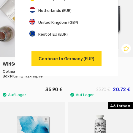
Netherlands (EUR)
United Kingdom (GBP)
Rest of EU (EUR)
Continue to Germany (EUR)
WINSOR & NEWTON
WINSOR & NEWTON
Cotman Aquarellfarbe Pocket
Marker Wallet
Box Plus 12 1/2-Näpfe
35.90 €
20.72 €
25.90 €
46