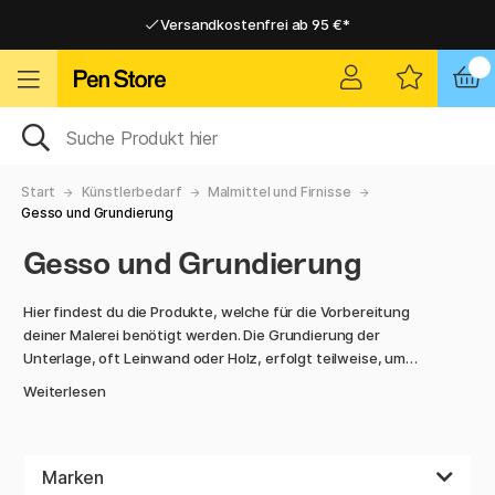
Versandkostenfrei ab 95 €*
Versandkostenfrei ab 95 €*
Lieferung 2-6 werktage
Lieferung 2-6 werktage
Start
Künstlerbedarf
Malmittel und Firnisse
Gesso und Grundierung
Gesso und Grundierung
Hier findest du die Produkte, welche für die Vorbereitung
deiner Malerei benötigt werden. Die Grundierung der
Unterlage, oft Leinwand oder Holz, erfolgt teilweise, um
eine glatte, einigermaßen saugfähige Oberfläche zu
Weiterlesen
erhalten, die sich gut zum Malen eignet und um die
Unterlage vor der Farbe zu schützen oder sicherzustellen,
dass sie nicht durchblutet. Gesso, welches oft als
Grundierung verwendet wird, ist eine Mischung aus Kreide,
Marken