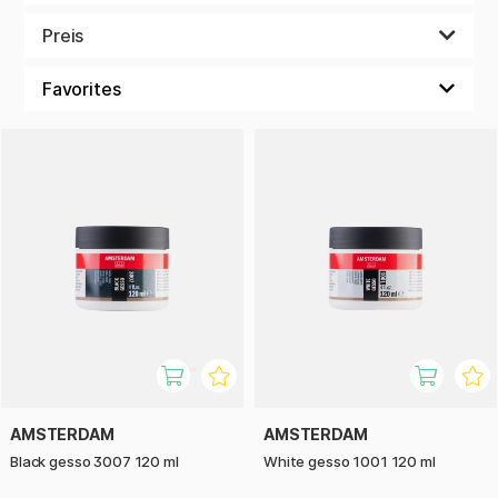
Putz und Pigment in einem Bindemittel. Am gebräuchlichsten
ist weißes Pigment, aber hier haben wir auch andere Farben
Preis
wie Schwarz oder transparentes Gesso. Um eine
inspirierende und einzigartige Oberfläche beim Malen zu
erhalten, kannst du durch Zuführung eines Pigmentes auch
eigene Farbmischungen herstellen. Es kann so viel Freude
bereiten, eine Oberfläche mit Farbe zu gestalten!
AMSTERDAM
AMSTERDAM
Black gesso 3007 120 ml
White gesso 1001 120 ml