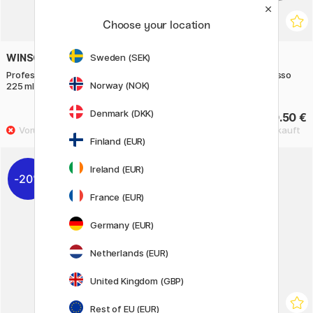
Choose your location
Sweden (SEK)
WINSOR & NEWTON
WINSOR & NEWTON
Professional AA White Gesso
Professional AA White Gesso
Norway (NOK)
225 ml
450 ml
Denmark (DKK)
14.80 €
30.50 €
18.50 €
Finland (EUR)
Ireland (EUR)
20%
France (EUR)
Germany (EUR)
Netherlands (EUR)
United Kingdom (GBP)
Rest of EU (EUR)