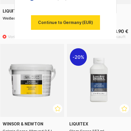
LIQUITEX
LIQUITEX
Weißes Gesso 118 ml
Weißes Gesso 237 ml
Continue to Germany (EUR)
10.80 €
18.90 €
13.50 €
20%
WINSOR & NEWTON
LIQUITEX