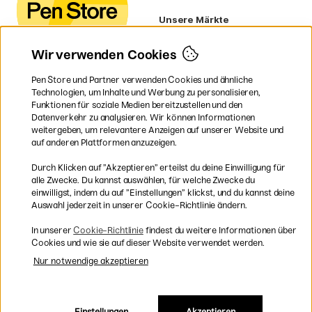
Unsere Märkte
Schweden
Norwegen
Wir verwenden Cookies
Dänemark
Finnland
Pen Store und Partner verwenden Cookies und ähnliche
Frankreich
Technologien, um Inhalte und Werbung zu personalisieren,
Irland
Funktionen für soziale Medien bereitzustellen und den
Niederlande
Datenverkehr zu analysieren. Wir können Informationen
UK
weitergeben, um relevantere Anzeigen auf unserer Website und
EU
auf anderen Plattformen anzuzeigen.
* Besondere
Versandbedingungen
Durch Klicken auf ”Akzeptieren” erteilst du deine Einwilligung für
gelten für sperrige Produkte.
alle Zwecke. Du kannst auswählen, für welche Zwecke du
einwilligst, indem du auf ”Einstellungen” klickst, und du kannst deine
Auswahl jederzeit in unserer Cookie-Richtlinie ändern.
Sichere Bezahlung mit Visa, Mastercard und Paypal
In unserer
Cookie-Richtlinie
findest du weitere Informationen über
Cookies und wie sie auf dieser Website verwendet werden.
Nur notwendige akzeptieren
Versandkostenfrei ab 95 €
Einstellungen
Akzeptieren