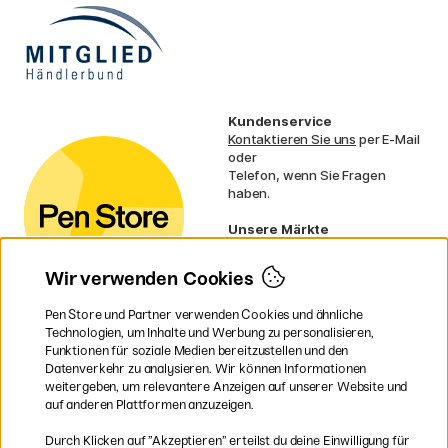
Kundenservice
Kontaktieren Sie uns
per E-Mail
oder
Telefon, wenn Sie Fragen
haben.
Unsere Märkte
Schweden
Norwegen
Wir verwenden Cookies
Dänemark
Finnland
Pen Store und Partner verwenden Cookies und ähnliche
Frankreich
Technologien, um Inhalte und Werbung zu personalisieren,
Irland
Funktionen für soziale Medien bereitzustellen und den
Niederlande
Datenverkehr zu analysieren. Wir können Informationen
UK
weitergeben, um relevantere Anzeigen auf unserer Website und
EU
auf anderen Plattformen anzuzeigen.
* Besondere
Versandbedingungen
Durch Klicken auf ”Akzeptieren” erteilst du deine Einwilligung für