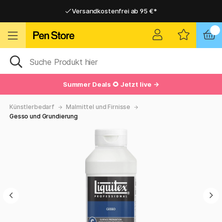
Versandkostenfrei ab 95 €*
Versandkostenfrei ab 95 €*
Lieferung 2-6 werktage
Lieferung 2-6 werktage
Summer Deals 🌻 Jetzt live →
Künstlerbedarf
Malmittel und Firnisse
Gesso und Grundierung