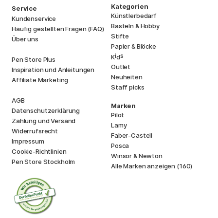
Kategorien
Service
Künstlerbedarf
Kundenservice
Basteln & Hobby
Häufig gestellten Fragen (FAQ)
Stifte
Über uns
Papier & Blöcke
i
s
K
d
Pen Store Plus
Outlet
Inspiration und Anleitungen
Neuheiten
Affiliate Marketing
Staff picks
AGB
Marken
Datenschutzerklärung
Pilot
Zahlung und Versand
Lamy
Widerrufsrecht
Faber-Castell
Impressum
Posca
Cookie-Richtlinien
Winsor & Newton
Pen Store Stockholm
Alle Marken anzeigen (160)