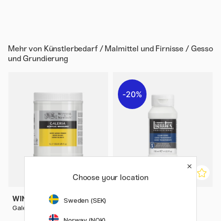
Mehr von
Künstlerbedarf / Malmittel und Firnisse / Gesso
und Grundierung
20%
Choose your location
WINSOR & NEWTON
LIQUITEX
Sweden (SEK)
Galeria Gesso Allgrund 1 L
Clear Gesso 118 ml
Norway (NOK)