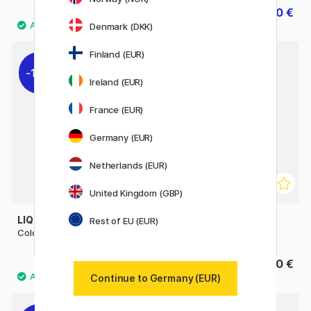
30.50 €
10.80 €
13.50 €
Denmark (DKK)
Finland (EUR)
10%
Ireland (EUR)
France (EUR)
Germany (EUR)
Netherlands (EUR)
United Kingdom (GBP)
LIQUITEX
SENNELIER
Rest of EU (EUR)
Colored Gesso Black 237 ml
Abstract Gesso 120 ml
17.01 €
5.50 €
18.90 €
Continue to Germany (EUR)