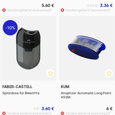
5.60 €
3.36 €
4.20 €
10%
FABER-CASTELL
KUM
Spitzdose für Bleistifte
Anspitzer Automatic Long Point
AS2M
3.60 €
6 €
4 €