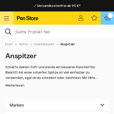
Versandkostenfrei ab 95 €*
Versandkostenfrei ab 95 €*
Lieferung 2-6 werktage
Lieferung 2-6 werktage
Start
Stifte
Schreibwaren
Anspitzer
Anspitzer
Schärfe deinen Stift und werde ein besserer Künstler! Ein
Bleistift mit einer scharfen Spitze ist viel einfacher zu
verwenden, egal ob du schreibst oder zeichnest. Mit Hilfe
eines Anspitzers kannst du es jedes Mal genießen, mit dem
Weiterlesen
Bleistift oder Buntstift feine und dünne Striche zu ziehen.
In dieser Kategorie findest du Anspitzer aus Kunststoff und
Metall, elektrische und manuelle, kleine und große. Die
Marken
Variationen in unserem Sortiment sind vielfältig und jeder