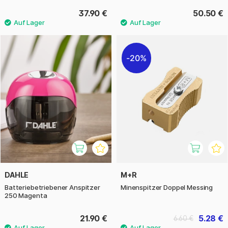
37.90 €
50.50 €
20%
DAHLE
M+R
Batteriebetriebener Anspitzer
Minenspitzer Doppel Messing
250 Magenta
21.90 €
5.28 €
6.60 €