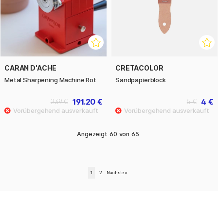
CARAN D'ACHE
CRETACOLOR
Metal Sharpening Machine Rot
Sandpapierblock
191.20 €
4 €
239 €
5 €
Angezeigt
60
von
65
1
2
Nächste
»