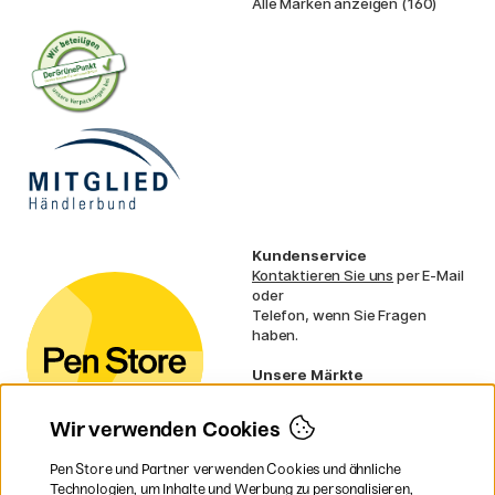
Alle Marken anzeigen (160)
Kundenservice
Kontaktieren Sie uns
per E-Mail
oder
Telefon, wenn Sie Fragen
haben.
Unsere Märkte
Schweden
Norwegen
Wir verwenden Cookies
Dänemark
Finnland
Pen Store und Partner verwenden Cookies und ähnliche
Frankreich
Technologien, um Inhalte und Werbung zu personalisieren,
Irland