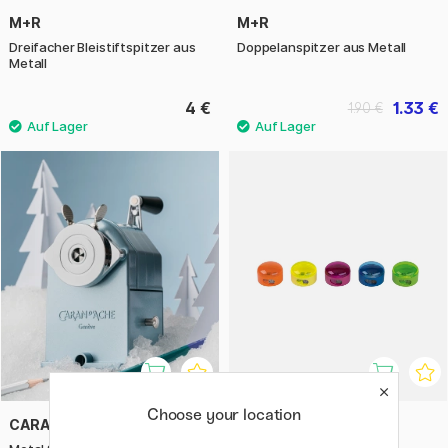
M+R
M+R
Dreifacher Bleistiftspitzer aus
Doppelanspitzer aus Metall
Metall
4 €
1.33 €
1.90 €
Choose your location
CARAN D'ACHE
M+R