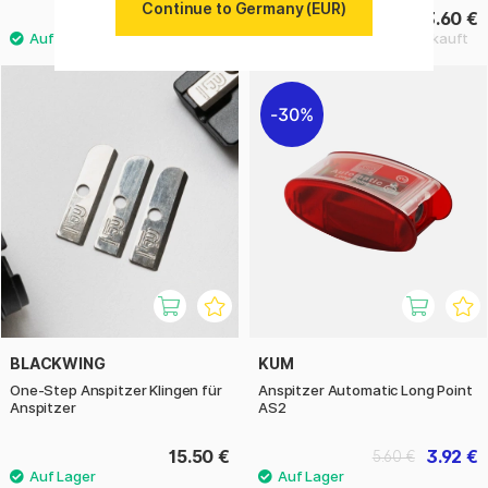
Continue to Germany (EUR)
4 €
3.60 €
30%
BLACKWING
KUM
One-Step Anspitzer Klingen für
Anspitzer Automatic Long Point
Anspitzer
AS2
15.50 €
3.92 €
5.60 €