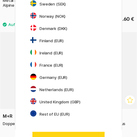
Metal Sharpening Machine
Anspitzer Top Duo
Sweden (SEK)
Alpine Frost
Norway (NOK)
289 €
2.60 €
Denmark (DKK)
Finland (EUR)
Ireland (EUR)
France (EUR)
Germany (EUR)
Netherlands (EUR)
United Kingdom (GBP)
Rest of EU (EUR)
M+R
M+R
Doppelanspitzer Elliptic Swing
Single Wedge Anspitzer aus
Messing