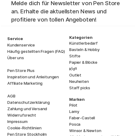
Melde dich für Newsletter von Pen Store
an. Erhalte die aktuellsten News und
profitiere von tollen Angeboten!
Kategorien
Service
Künstlerbedarf
Kundenservice
Basteln & Hobby
Häufig gestellten Fragen (FAQ)
Stifte
Über uns
Papier & Blöcke
i
s
K
d
Pen Store Plus
Outlet
Inspiration und Anleitungen
Neuheiten
Affiliate Marketing
Staff picks
AGB
Marken
Datenschutzerklärung
Pilot
Zahlung und Versand
Lamy
Widerrufsrecht
Faber-Castell
Impressum
Posca
Cookie-Richtlinien
Winsor & Newton
Pen Store Stockholm