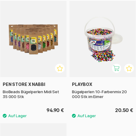
PEN STORE X NABBI
PLAYBOX
BioBeads Bügelperlen Midi Set
Bügelperlen 10-Farbenmix 20
35 000 Stk
000 Stk im Eimer
94.90 €
20.50 €