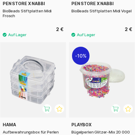
PEN STORE X NABBI
PEN STORE X NABBI
BioBeads Stiftplatten Midi
BioBeads Stiftplatten Midi Vogel
Frosch
2 €
2 €
10%
HAMA
PLAYBOX
Aufbewahrungsbox für Perlen
Bügelperlen Glitzer-Mix 20 000