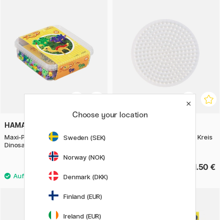
Choose your location
HAMA
PEN STORE X NABBI
Maxi-Perlen 600er-Set
BioBeads Stiftplatten Midi Kreis
Sweden (SEK)
Dinosaurier
9 cm
Norway (NOK)
28.50 €
1.50 €
Denmark (DKK)
Finland (EUR)
20%
Ireland (EUR)