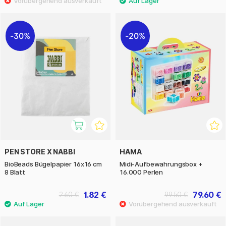
30%
20%
PEN STORE X NABBI
HAMA
BioBeads Bügelpapier 16x16 cm
Midi-Aufbewahrungsbox +
8 Blatt
16.000 Perlen
1.82 €
79.60 €
2.60 €
99.50 €