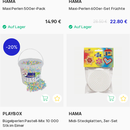
HAMA
HAMA
Maxi Perlen 500er-Pack
Maxi-Perlen 600er-Set Früchte
14.90 €
22.80 €
28.50 €
20%
PLAYBOX
HAMA
Bügelperlen Pastell-Mix 10 000
Midi-Steckplatten, 3er-Set
Stk im Eimer