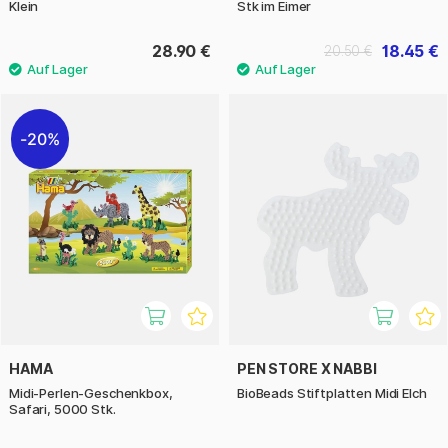
Klein
Stk im Eimer
28.90 €
18.45 €
20.50 €
20%
HAMA
PEN STORE X NABBI
Midi-Perlen-Geschenkbox,
BioBeads Stiftplatten Midi Elch
Safari, 5000 Stk.