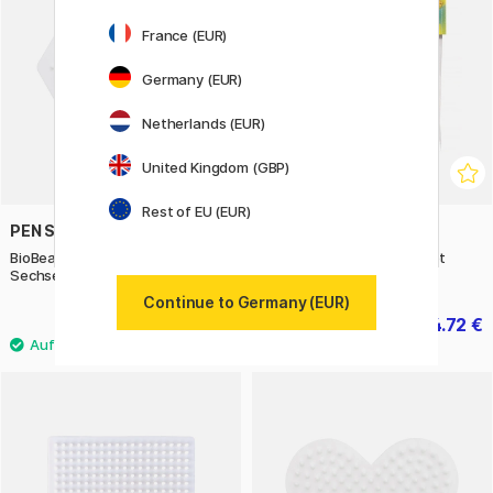
France (EUR)
Germany (EUR)
Netherlands (EUR)
United Kingdom (GBP)
Rest of EU (EUR)
PEN STORE X NABBI
HAMA
BioBeads Stiftplatten Midi
Midi-Steckplatten, 2er-Set
Sechseck
Continue to Germany (EUR)
1.50 €
4.72 €
5.90 €