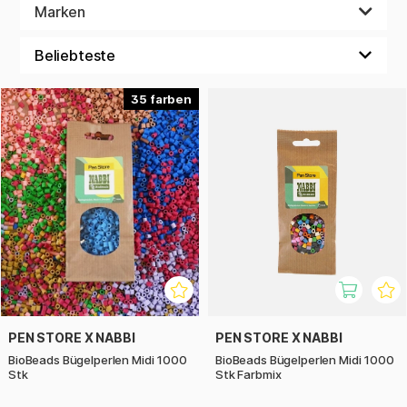
Perlen-Steckbretts benötigen, und ebenso komplette
Marken
Muster. Wenn Sie lieber eigene Ideen verwirklichen, können
Sie aus vielen Pastellfarben, leuchtenden und
schimmernden Farben wählen.
35
PEN STORE X NABBI
PEN STORE X NABBI
BioBeads Bügelperlen Midi 1000
BioBeads Bügelperlen Midi 1000
Stk
Stk Farbmix