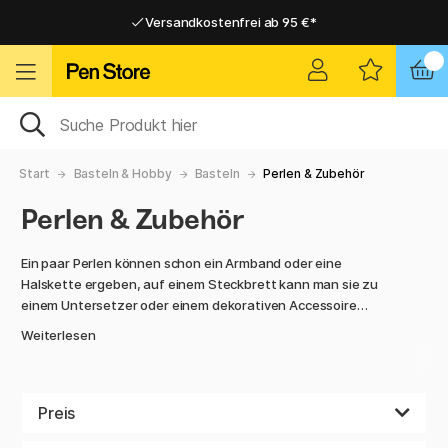
Versandkostenfrei ab 95 €*
Versandkostenfrei ab 95 €*
Lieferung 2-6 werktage
Lieferung 2-6 werktage
Start
Basteln & Hobby
Basteln
Perlen & Zubehör
Perlen & Zubehör
Ein paar Perlen können schon ein Armband oder eine
Halskette ergeben, auf einem Steckbrett kann man sie zu
einem Untersetzer oder einem dekorativen Accessoire
zusammensetzen. Mit Perlen und einem Steckbrett kreativ
Weiterlesen
zu sein ist nicht Kindern vorenthalten, es kann auch eine
entspannende Möglichkeit für Erwachsene sein. Wir haben
ebenfalls mittelgroße und große Perlen, in kleinen und in
großen Stückzahlen. In dieser Kategorie haben wir Sets, die
Preis
alle Werkzeuge enthalten, die Sie für das Kreieren eines