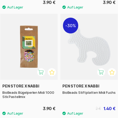
3.90 €
3.90 €
30%
PEN STORE X NABBI
PEN STORE X NABBI
BioBeads Bügelperlen Midi 1000
BioBeads Stiftplatten Midi Fuchs
Stk Pastellmix
3.90 €
1.40 €
2 €