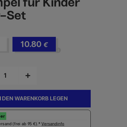
pel für Kinder
-Set
10.80
€
N DEN WARENKORB LEGEN
rsand (frei ab 95 €).*
Versandinfo