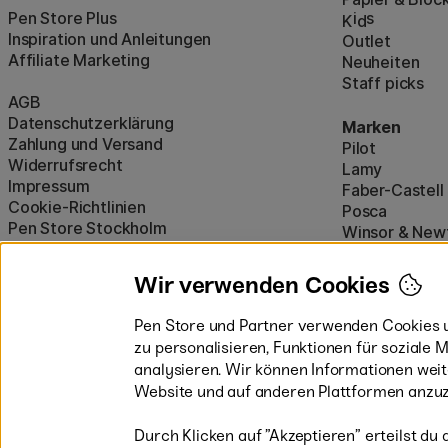
Pen Store Plus
i
s
K
d
Inspiration und Anleitungen
Outlet
Affiliate Marketing
Neuheiten
Staff picks
AGB
Datenschutzerklärung
Marken
Zahlung und Versand
Pilot
Widerrufsrecht
Lamy
Impressum
Faber-Castell
Cookie-Richtlinien
Posca
Pen Store Stockholm
Winsor & New
Alle Marken a
Wir verwenden Cookies
Pen Store und Partner verwenden Cookies u
zu personalisieren, Funktionen für soziale
analysieren. Wir können Informationen wei
Website und auf anderen Plattformen anzuz
Durch Klicken auf ”Akzeptieren” erteilst du 