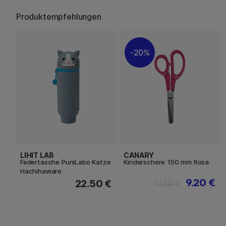
Produktempfehlungen
20%
LIHIT LAB
CANARY
Federtasche PuniLabo Katze
Kinderschere 150 mm Rosa
Hachihaware
9.20 €
22.50 €
11.50 €