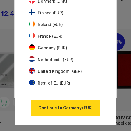
Denmark (DKK)
12.40 €
4.80 €
Finland (EUR)
6 €
Ireland (EUR)
France (EUR)
20%
20%
Germany (EUR)
Netherlands (EUR)
United Kingdom (GBP)
Rest of EU (EUR)
Continue to Germany (EUR)
PLAYBOX
CREATIV C
r
Stempel für Kinder 35er-Set
Stempelkis