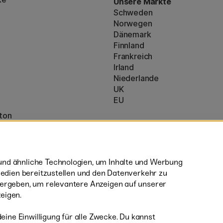
Unsere Märkte
Schweden
Norwegen
Dänemark
Finnland
Frankreich
Irland
Niederlande
UK
EU
ton
* Besondere
Versandbedingungen
nzeigen (160)
sperrige Produkte.
nd ähnliche Technologien, um Inhalte und Werbung
 Medien bereitzustellen und den Datenverkehr zu
tergeben, um relevantere Anzeigen auf unserer
eigen.
deine Einwilligung für alle Zwecke. Du kannst