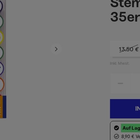
Stem
35er
13.50
€
Inkl. Mwst.
I
8,90 € Ve