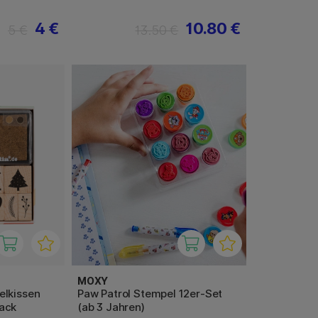
4 €
10.80 €
5 €
13.50 €
MOXY
elkissen
Paw Patrol Stempel 12er-Set
ack
(ab 3 Jahren)