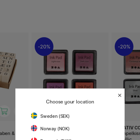
20%
20%
Choose your location
Sweden (SEK)
CREATIV COMPANY
CREATIV C
Norway (NOK)
aben &
Stempelkissen 4er-Pack Rosa &
Stempelkis
Rot
Metallic