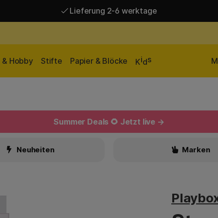
Lieferung 2-6 werktage
Versandkostenfrei ab 95 €*
Lieferung 2-6 werktage
i
s
n & Hobby
Stifte
Papier & Blöcke
M
K
d
Summer Deals 🌻 Jetzt live →
Neuheiten
Marken
Playbo