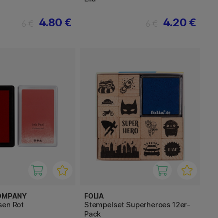
4.80 €
4.20 €
6 €
6 €
OMPANY
FOLIA
sen Rot
Stempelset Superheroes 12er-
Pack