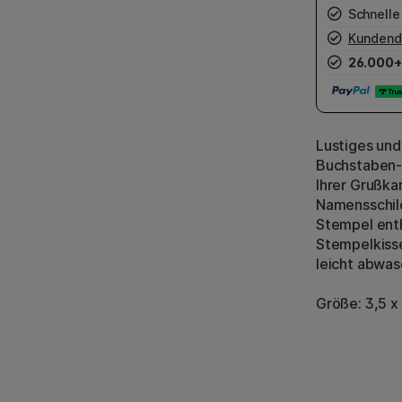
Schnelle
Kundend
26.000+
Lustiges un
Buchstaben- 
Ihrer Grußka
Namensschild
Stempel enth
Stempelkissen
leicht abwas
Größe: 3,5 x