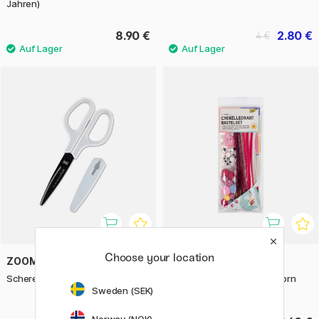
Jahren)
8.90 €
2.80 €
4 €
Choose your location
ZOOMY BUNGU
FOLIA
Schere Allround
DYI-kit Chenilledraht Unicorn
227 Teile
Sweden (SEK)