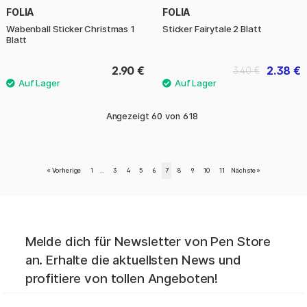
FOLIA
FOLIA
Wabenball Sticker Christmas 1
Sticker Fairytale 2 Blatt
Blatt
2.90 €
2.38 €
3.40 €
Angezeigt
60
von
618
«
Vorherige
1
..
3
4
5
6
7
8
9
10
11
Nächste
»
Melde dich für Newsletter von Pen Store
an. Erhalte die aktuellsten News und
profitiere von tollen Angeboten!