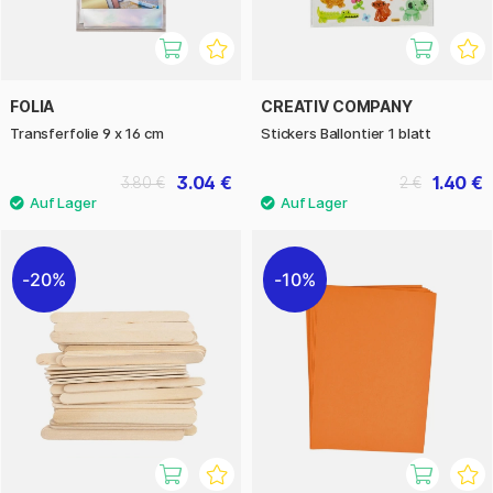
FOLIA
CREATIV COMPANY
Transferfolie 9 x 16 cm
Stickers Ballontier 1 blatt
3.04 €
1.40 €
3.80 €
2 €
20%
10%