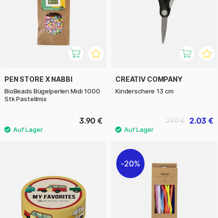
PEN STORE X NABBI
CREATIV COMPANY
BioBeads Bügelperlen Midi 1000
Kinderschere 13 cm
Stk Pastellmix
3.90 €
2.03 €
2.90 €
20%