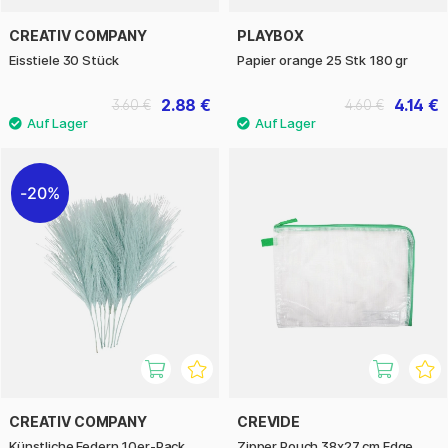
CREATIV COMPANY
PLAYBOX
Eisstiele 30 Stück
Papier orange 25 Stk 180 gr
2.88 €
4.14 €
3.60 €
4.60 €
20%
CREATIV COMPANY
CREVIDE
Künstliche Federn 10er-Pack
Zipper Pouch 38x27 cm Edge