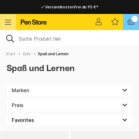
Versandkostenfrei ab 95 €*
Versandkostenfrei ab 95 €*
Lieferung 2-6 werktage
Lieferung 2-6 werktage
Start
Kids
Spaß und Lernen
Spaß und Lernen
Marken
Preis