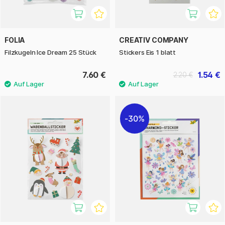
FOLIA
CREATIV COMPANY
Filzkugeln Ice Dream 25 Stück
Stickers Eis 1 blatt
7.60 €
1.54 €
2.20 €
30%