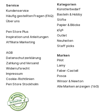
Kategorien
Service
Künstlerbedarf
Kundenservice
Basteln & Hobby
Häufig gestellten Fragen (FAQ)
Stifte
Über uns
Papier & Blöcke
i
s
K
d
Pen Store Plus
Outlet
Inspiration und Anleitungen
Neuheiten
Affiliate Marketing
Staff picks
AGB
Marken
Datenschutzerklärung
Pilot
Zahlung und Versand
Lamy
Widerrufsrecht
Faber-Castell
Impressum
Posca
Cookie-Richtlinien
Winsor & Newton
Pen Store Stockholm
Alle Marken anzeigen (160)