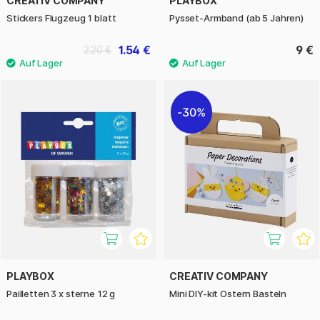
CREATIV COMPANY
PLAYBOX
Stickers Flugzeug 1 blatt
Pysset-Armband (ab 5 Jahren)
1.54 €
9 €
2.20 €
30%
PLAYBOX
CREATIV COMPANY
Pailletten 3 x sterne 12 g
Mini DIY-kit Ostern Basteln