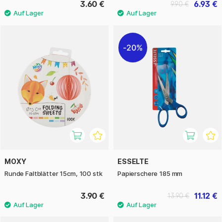
3.60 €
6.93 €
9.90 €
20%
MOXY
ESSELTE
Runde Faltblätter 15cm, 100 stk
Papierschere 185 mm
3.90 €
11.12 €
13.90 €