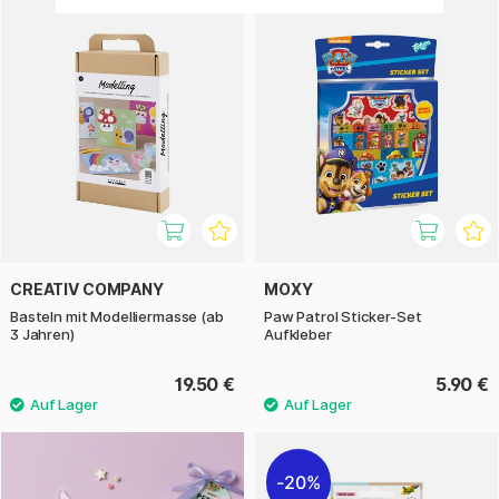
CREATIV COMPANY
MOXY
Basteln mit Modelliermasse (ab
Paw Patrol Sticker-Set
3 Jahren)
Aufkleber
19.50 €
5.90 €
20%