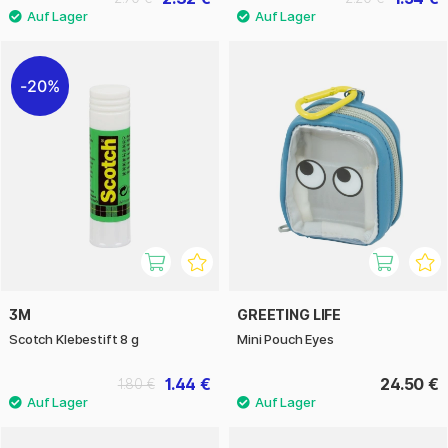
20%
3M
GREETING LIFE
Scotch Klebestift 8 g
Mini Pouch Eyes
1.44 €
24.50 €
1.80 €