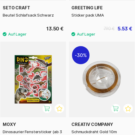
SETO CRAFT
GREETING LIFE
Beutel Schlafsack Schwarz
Sticker pack UMA
13.50 €
5.53 €
7.90 €
30%
MOXY
CREATIV COMPANY
Dinosaurier Fenstersticker (ab 3
Schmuckdraht Gold 10m