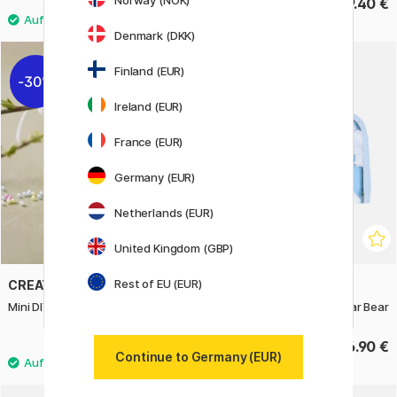
Norway (NOK)
7.90 €
9.40 €
Denmark (DKK)
Finland (EUR)
30%
Ireland (EUR)
France (EUR)
Germany (EUR)
Netherlands (EUR)
United Kingdom (GBP)
Rest of EU (EUR)
CREATIV COMPANY
GREETING LIFE
Mini DIY-kit Perlen-Ei
Pouch Yusuke Yonezu Polar Bear
4.83 €
16.90 €
6.90 €
Continue to Germany (EUR)