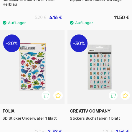
Hellblau
4.16 €
11.50 €
5.20 €
20%
30%
FOLIA
CREATIV COMPANY
3D Sticker Underwater 1 Blatt
Stickers Buchstaben 1 blatt
2.32 €
1.54 €
2.90 €
2.20 €