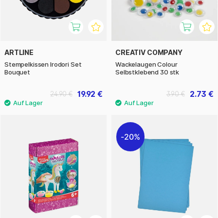
ARTLINE
CREATIV COMPANY
Stempelkissen Irodori Set
Wackelaugen Colour
Bouquet
Selbstklebend 30 stk
19.92 €
2.73 €
24.90 €
3.90 €
20%