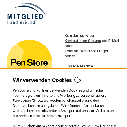
Kundenservice
Kontaktieren Sie uns
per E-Mail
oder
Telefon, wenn Sie Fragen
haben.
Unsere Märkte
Schweden
Norwegen
Wir verwenden Cookies
Dänemark
Finnland
Pen Store und Partner verwenden Cookies und ähnliche
Frankreich
Technologien, um Inhalte und Werbung zu personalisieren,
Irland
Funktionen für soziale Medien bereitzustellen und den
Niederlande
Datenverkehr zu analysieren. Wir können Informationen
UK
weitergeben, um relevantere Anzeigen auf unserer Website und
EU
auf anderen Plattformen anzuzeigen.
* Besondere
Versandbedingungen
Durch Klicken auf ”Akzeptieren” erteilst du deine Einwilligung für