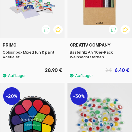
PRIMO
CREATIV COMPANY
Colour box Mixed fun & paint
Bastelfilz A4 10er-Pack
43er-Set
Weihnachtsfarben
28.90 €
6.40 €
8 €
20%
30%