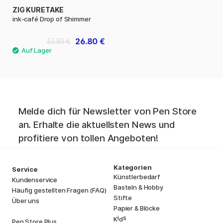
ZIG KURETAKE
ink-café Drop of Shimmer
26.80 €
33.50 €
Melde dich für Newsletter von Pen Store
an. Erhalte die aktuellsten News und
profitiere von tollen Angeboten!
Kategorien
Service
Künstlerbedarf
Kundenservice
Basteln & Hobby
Häufig gestellten Fragen (FAQ)
Stifte
Über uns
Papier & Blöcke
i
s
K
d
Pen Store Plus