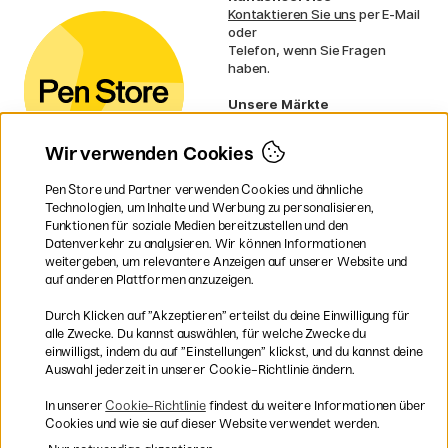
Kontaktieren Sie uns
per E-Mail
oder
Telefon, wenn Sie Fragen
haben.
Unsere Märkte
Schweden
Norwegen
Wir verwenden Cookies
Dänemark
Finnland
Pen Store und Partner verwenden Cookies und ähnliche
Frankreich
Technologien, um Inhalte und Werbung zu personalisieren,
Irland
Funktionen für soziale Medien bereitzustellen und den
Niederlande
Datenverkehr zu analysieren. Wir können Informationen
UK
weitergeben, um relevantere Anzeigen auf unserer Website und
EU
auf anderen Plattformen anzuzeigen.
* Besondere
Versandbedingungen
Durch Klicken auf ”Akzeptieren” erteilst du deine Einwilligung für
gelten für sperrige Produkte.
alle Zwecke. Du kannst auswählen, für welche Zwecke du
einwilligst, indem du auf ”Einstellungen” klickst, und du kannst deine
Auswahl jederzeit in unserer Cookie-Richtlinie ändern.
Sichere Bezahlung mit Visa, Mastercard und Paypal
In unserer
Cookie-Richtlinie
findest du weitere Informationen über
Cookies und wie sie auf dieser Website verwendet werden.