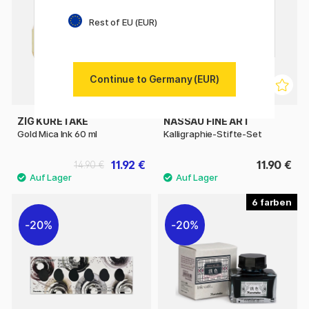
Rest of EU (EUR)
Continue to Germany (EUR)
ZIG KURETAKE
NASSAU FINE ART
Gold Mica Ink 60 ml
Kalligraphie-Stifte-Set
11.92 €
11.90 €
14.90 €
6
20%
20%