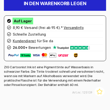
IN DEN WARENKORB LEGEN
8,90 € Versand (frei ab 95 €).*
Versandinfo
Schnelle Zustellung
Kundendienst
für Sie da
26.000+
Bewertungen
ZIG Cartoonist Ink ist eine Pigmenttinte auf Wasserbasis in
schwarzer Farbe. Die Tinte trocknet schnell und verschmiert nicht,
wenn sie mit Markern auf Alkoholbasis verwendet wird. Die
praktische Flasche ist für die Verwendung mit einem Federhalter
oder Pinsel konzipiert. Der Behälter enthält 60 ml.
Art.nr.:
125139