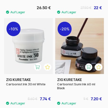
26.50 €
22 €
27.50 €
10%
20%
ZIG KURETAKE
ZIG KURETAKE
Cartoonist Ink 30 ml White
Cartoonist Sumi Ink 60 ml
Black
7.74 €
7.20 €
8.60 €
9 €