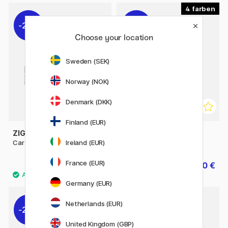
4
20%
20%
Choose your location
Sweden (SEK)
Norway (NOK)
Denmark (DKK)
Finland (EUR)
ZIG KURETAKE
HERBIN
Ireland (EUR)
Cartoonist Ink 60 ml Black
Decorative ink 30 ml
France (EUR)
5.60 €
10.80 €
7 €
13.50 €
Germany (EUR)
Netherlands (EUR)
20%
United Kingdom (GBP)