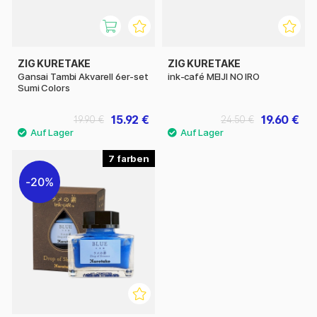
ZIG KURETAKE
ZIG KURETAKE
Gansai Tambi Akvarell 6er-set
ink-café MEIJI NO IRO
Sumi Colors
15.92 €
19.60 €
19.90 €
24.50 €
7
20%