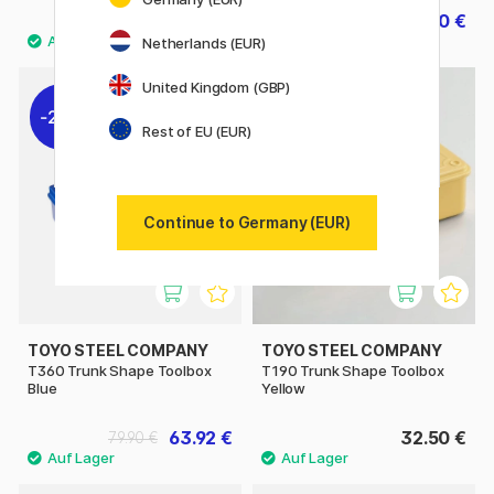
38 €
39.60 €
47.50 €
49.50 €
Netherlands (EUR)
United Kingdom (GBP)
20%
Rest of EU (EUR)
Continue to Germany (EUR)
TOYO STEEL COMPANY
TOYO STEEL COMPANY
T360 Trunk Shape Toolbox
T190 Trunk Shape Toolbox
Blue
Yellow
63.92 €
32.50 €
79.90 €