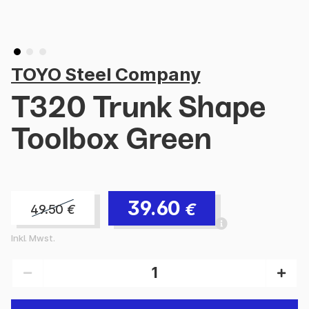
TOYO Steel Company
T320 Trunk Shape
Toolbox Green
39.60
€
49.50
€
Inkl. Mwst.