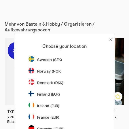
Mehr von
Basteln & Hobby / Organisieren /
Aufbewahrungsboxen
Choose your location
20%
20%
Sweden (SEK)
Norway (NOK)
Denmark (DKK)
Finland (EUR)
Ireland (EUR)
TOYO STEEL COMPANY
TOYO STEEL COMPANY
Y280 Camber Top Toolbox
T320 Trunk Shape Toolbox
France (EUR)
Black
Silver
Germany (EUR)