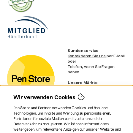
Kundenservice
Kontaktieren Sie uns
per E-Mail
oder
Telefon, wenn Sie Fragen
haben.
Unsere Märkte
Schweden
Norwegen
Wir verwenden Cookies
Dänemark
Finnland
Pen Store und Partner verwenden Cookies und ähnliche
Frankreich
Technologien, um Inhalte und Werbung zu personalisieren,
Irland
Funktionen für soziale Medien bereitzustellen und den
Niederlande
Datenverkehr zu analysieren. Wir können Informationen
UK
weitergeben, um relevantere Anzeigen auf unserer Website und
EU