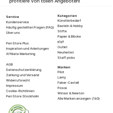
profitiere von tollen Angeboten!
Kategorien
Service
Künstlerbedarf
Kundenservice
Basteln & Hobby
Häufig gestellten Fragen (FAQ)
Stifte
Über uns
Papier & Blöcke
i
s
K
d
Pen Store Plus
Outlet
Inspiration und Anleitungen
Neuheiten
Affiliate Marketing
Staff picks
AGB
Marken
Datenschutzerklärung
Pilot
Zahlung und Versand
Lamy
Widerrufsrecht
Faber-Castell
Impressum
Posca
Cookie-Richtlinien
Winsor & Newton
Pen Store Stockholm
Alle Marken anzeigen (160)