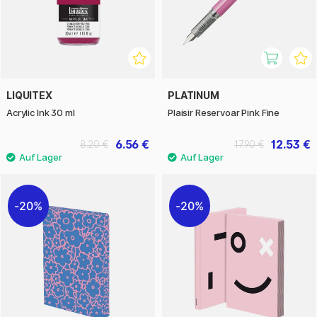
LIQUITEX
PLATINUM
Acrylic Ink 30 ml
Plaisir Reservoar Pink Fine
6.56 €
12.53 €
8.20 €
17.90 €
20%
20%