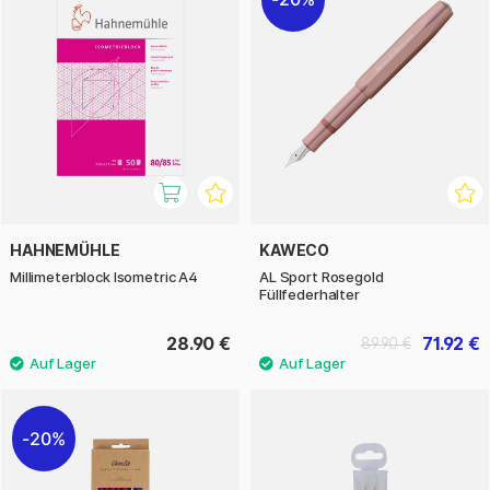
HAHNEMÜHLE
KAWECO
Millimeterblock Isometric A4
AL Sport Rosegold
Füllfederhalter
28.90 €
71.92 €
89.90 €
20%