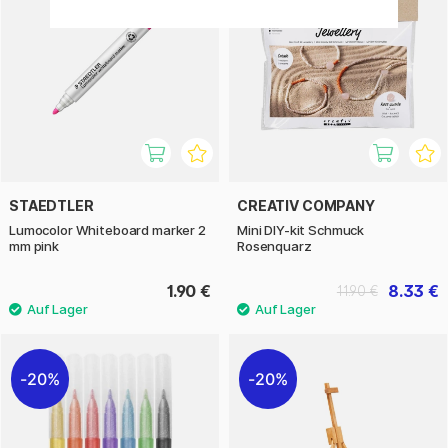
STAEDTLER
CREATIV COMPANY
Lumocolor Whiteboard marker 2
Mini DIY-kit Schmuck
mm pink
Rosenquarz
1.90 €
8.33 €
11.90 €
20%
20%