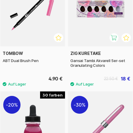
TOMBOW
ZIG KURETAKE
ABT Dual Brush Pen
Gansai Tambi Akvarell 5er-set
Granulating Colors
4.90 €
18 €
22.50 €
30
20%
30%