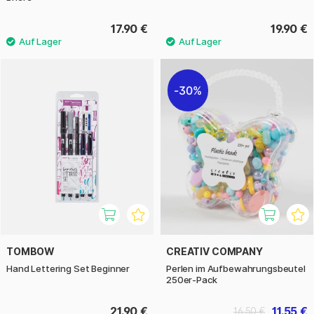
17.90 €
19.90 €
30%
TOMBOW
CREATIV COMPANY
Hand Lettering Set Beginner
Perlen im Aufbewahrungsbeutel
250er-Pack
21.90 €
11.55 €
16.50 €