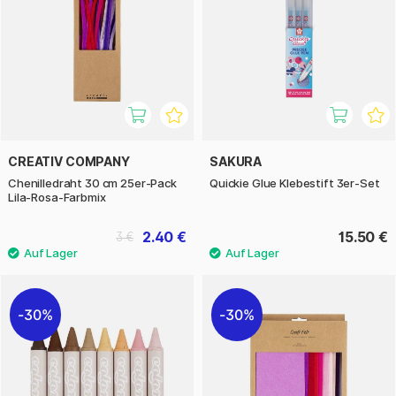
CREATIV COMPANY
SAKURA
Chenilledraht 30 cm 25er-Pack
Quickie Glue Klebestift 3er-Set
Lila-Rosa-Farbmix
2.40 €
15.50 €
3 €
30%
30%