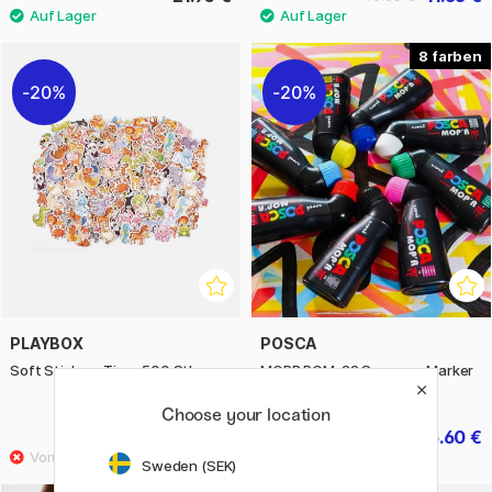
8
20%
20%
PLAYBOX
POSCA
Soft Stickers Tiere 500 Stk
MOPR PCM-22 Squeeze Marker
19 mm
Choose your location
13.20 €
15.60 €
16.50 €
19.50 €
Sweden (SEK)