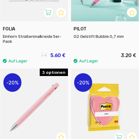
FOLIA
PILOT
Einhorn Straßenmalkreide 5er-
G2 Gelstift Bubble 0,7 mm
Pack
5.60 €
3.20 €
7 €
3
20%
20%