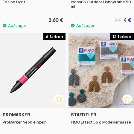
FriXion Light
Indoor & Outdoor Hobbyfarbe 50
ml
2.60 €
4 €
5 €
6
12
PROMARKER
STAEDTLER
ProMarker Neon einzeln
FIMO Effect 56 g Modelliermasse