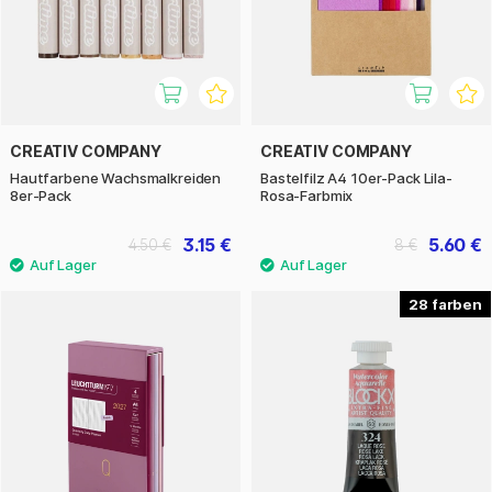
CREATIV COMPANY
CREATIV COMPANY
Hautfarbene Wachsmalkreiden
Bastelfilz A4 10er-Pack Lila-
8er-Pack
Rosa-Farbmix
3.15 €
5.60 €
4.50 €
8 €
28