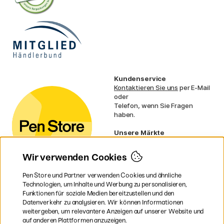
Kundenservice
Kontaktieren Sie uns
per E-Mail
oder
Telefon, wenn Sie Fragen
haben.
Unsere Märkte
Schweden
Norwegen
Wir verwenden Cookies
Dänemark
Finnland
Pen Store und Partner verwenden Cookies und ähnliche
Frankreich
Technologien, um Inhalte und Werbung zu personalisieren,
Irland
Funktionen für soziale Medien bereitzustellen und den
Niederlande
Datenverkehr zu analysieren. Wir können Informationen
UK
weitergeben, um relevantere Anzeigen auf unserer Website und
EU
auf anderen Plattformen anzuzeigen.