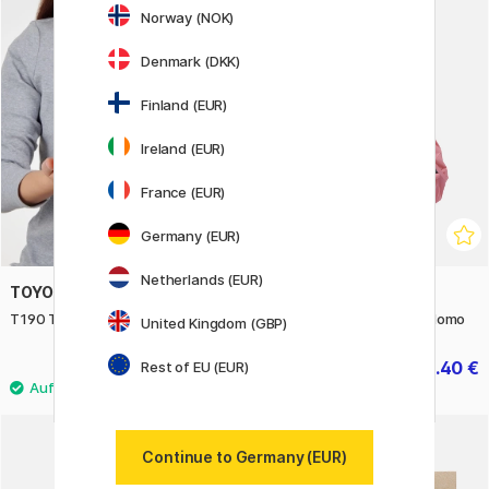
Norway (NOK)
20%
Denmark (DKK)
Finland (EUR)
Ireland (EUR)
France (EUR)
Germany (EUR)
Netherlands (EUR)
TOYO STEEL COMPANY
SHUPATTO
T190 Trunk Shape Toolbox Pink
Compact Bag Large 40L Momo
United Kingdom (GBP)
32.50 €
32.40 €
Rest of EU (EUR)
40.50 €
Continue to Germany (EUR)
30%