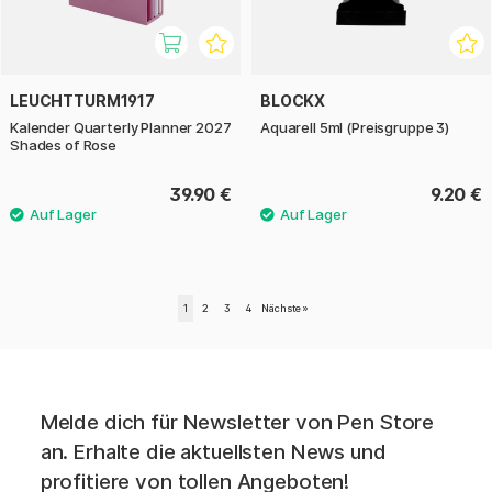
LEUCHTTURM1917
BLOCKX
Kalender Quarterly Planner 2027
Aquarell 5ml (Preisgruppe 3)
Shades of Rose
39.90 €
9.20 €
1
2
3
4
Nächste
»
Melde dich für Newsletter von Pen Store
an. Erhalte die aktuellsten News und
profitiere von tollen Angeboten!