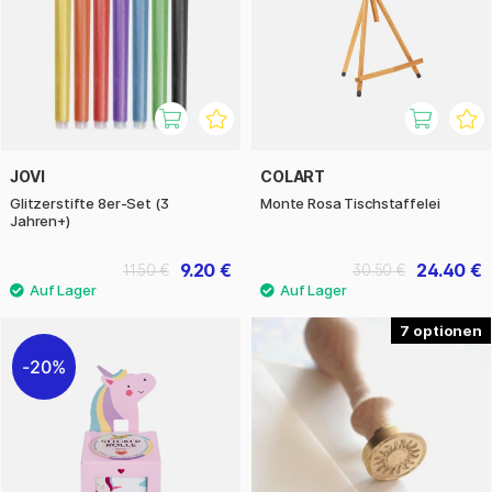
JOVI
COLART
Glitzerstifte 8er-Set (3
Monte Rosa Tischstaffelei
Jahren+)
9.20 €
24.40 €
11.50 €
30.50 €
7
20%