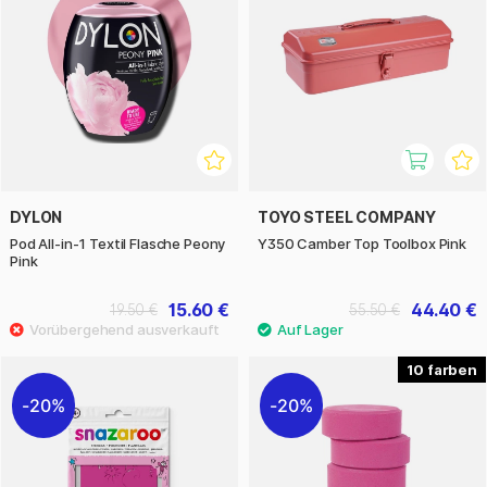
DYLON
TOYO STEEL COMPANY
Pod All-in-1 Textil Flasche Peony
Y350 Camber Top Toolbox Pink
Pink
15.60 €
44.40 €
19.50 €
55.50 €
10
20%
20%