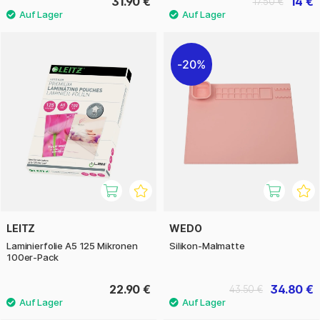
31.90 €
14 €
17.50 €
20%
LEITZ
WEDO
Laminierfolie A5 125 Mikronen
Silikon-Malmatte
100er-Pack
22.90 €
34.80 €
43.50 €