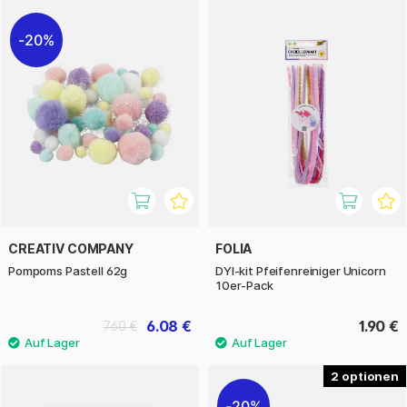
20%
CREATIV COMPANY
FOLIA
Pompoms Pastell 62g
DYI-kit Pfeifenreiniger Unicorn
10er-Pack
6.08 €
1.90 €
7.60 €
2
20%