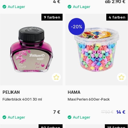
4 €
ab 2.90 €
9
4
20%
PELIKAN
HAMA
Füllerbläck 4001 30 ml
Maxi Perlen 600er-Pack
7 €
14 €
17.50 €
90
18