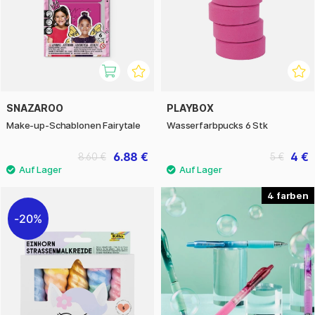
SNAZAROO
PLAYBOX
Make-up-Schablonen Fairytale
Wasserfarbpucks 6 Stk
6.88 €
4 €
8.60 €
5 €
4
20%