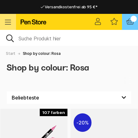
Versandkostenfrei ab 95 €*
Versandkostenfrei ab 95 €*
Lieferung 2-6 werktage
Lieferung 2-6 werktage
Start
Shop by colour: Rosa
Shop by colour: Rosa
107
20%