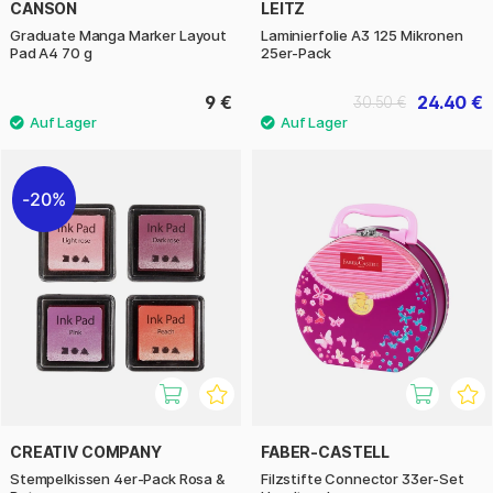
CANSON
LEITZ
Graduate Manga Marker Layout
Laminierfolie A3 125 Mikronen
Pad A4 70 g
25er-Pack
9 €
24.40 €
30.50 €
20%
CREATIV COMPANY
FABER-CASTELL
Stempelkissen 4er-Pack Rosa &
Filzstifte Connector 33er-Set