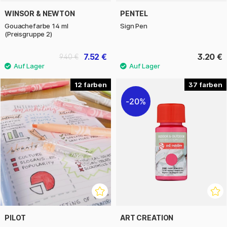
WINSOR & NEWTON
PENTEL
Gouachefarbe 14 ml
Sign Pen
(Preisgruppe 2)
7.52 €
3.20 €
9.40 €
12
37
20%
PILOT
ART CREATION