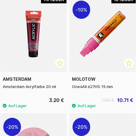
10%
AMSTERDAM
MOLOTOW
Amsterdam Acrylfarbe 20 ml
One4All 627HS 15 mm
3.20 €
10.71 €
11.90 €
20%
20%