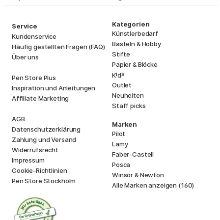
Kategorien
Service
Künstlerbedarf
Kundenservice
Basteln & Hobby
Häufig gestellten Fragen (FAQ)
Stifte
Über uns
Papier & Blöcke
i
s
K
d
Pen Store Plus
Outlet
Inspiration und Anleitungen
Neuheiten
Affiliate Marketing
Staff picks
AGB
Marken
Datenschutzerklärung
Pilot
Zahlung und Versand
Lamy
Widerrufsrecht
Faber-Castell
Impressum
Posca
Cookie-Richtlinien
Winsor & Newton
Pen Store Stockholm
Alle Marken anzeigen (160)