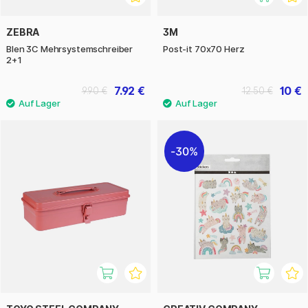
ZEBRA
3M
Blen 3C Mehrsystemschreiber
Post-it 70x70 Herz
2+1
7.92 €
10 €
9.90 €
12.50 €
30%