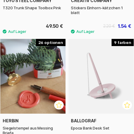
TOYO STEEL COMPANY
CREATIV COMPANY
T320 Trunk Shape Toolbox Pink
Stickers Einhorn-kätzchen 1
blatt
49.50 €
1.54 €
2.20 €
26
9
HERBIN
BALLOGRAF
Siegelstempel aus Messing
Epoca Bank Desk Set
Briefe