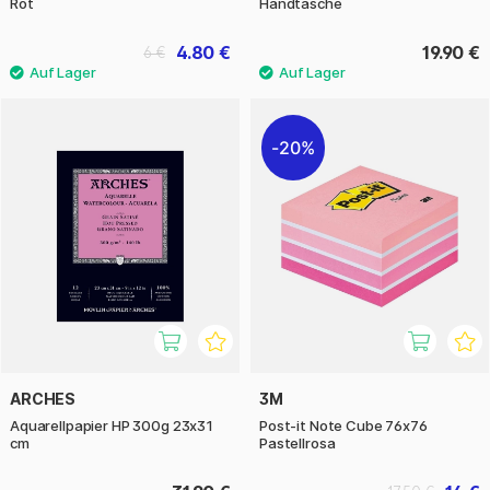
Rot
Handtasche
4.80 €
19.90 €
6 €
20%
ARCHES
3M
Aquarellpapier HP 300g 23x31
Post-it Note Cube 76x76
cm
Pastellrosa