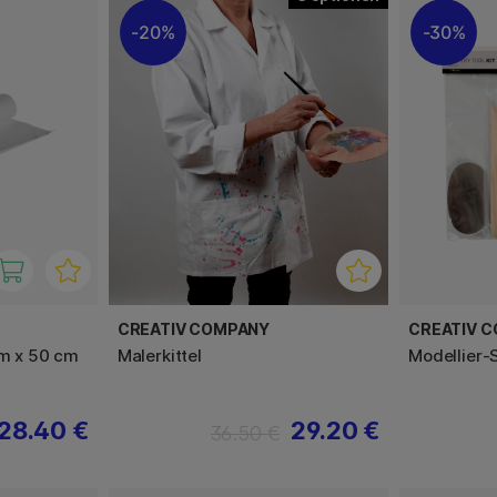
20%
30%
CREATIV COMPANY
CREATIV 
 m x 50 cm
Malerkittel
Modellier-
28.40 €
29.20 €
36.50 €