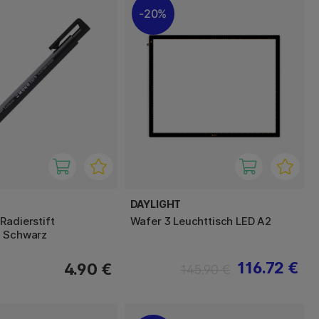
20%
DAYLIGHT
Radierstift
Wafer 3 Leuchttisch LED A2
g Schwarz
116.72 €
4.90 €
145.90 €