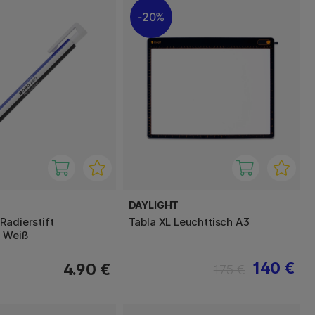
20%
DAYLIGHT
Radierstift
Tabla XL Leuchttisch A3
 Weiß
140 €
4.90 €
175 €