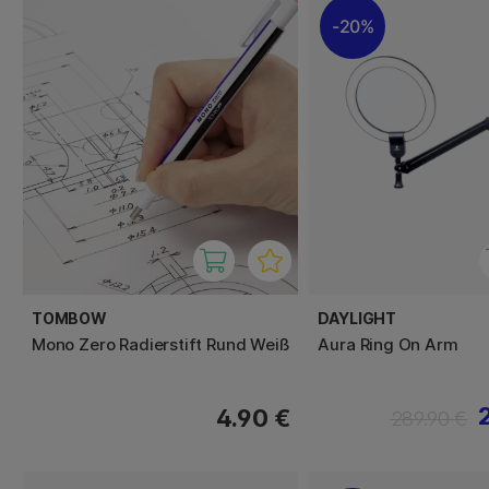
20%
TOMBOW
DAYLIGHT
Mono Zero Radierstift Rund Weiß
Aura Ring On Arm
4.90 €
289.90 €