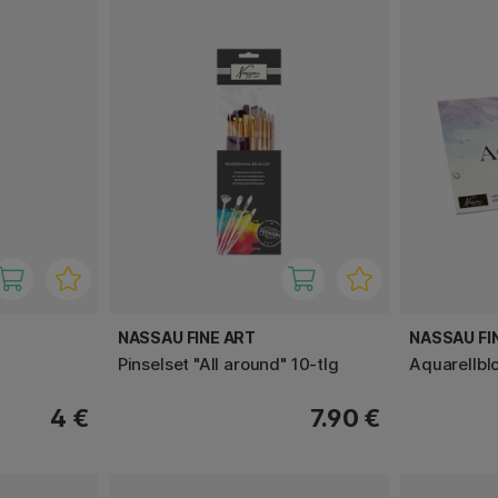
NASSAU FINE ART
NASSAU FI
Pinselset "All around" 10-tlg
Aquarellblo
4 €
7.90 €