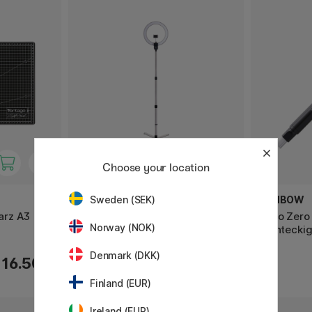
Choose your location
DAYLIGHT
TOMBOW
Sweden (SEK)
arz A3
Aura Ring Floor Lamp
Mono Zero 
Norway (NOK)
Rechtecki
Denmark (DKK)
16.50 €
229.90 €
Finland (EUR)
Ireland (EUR)