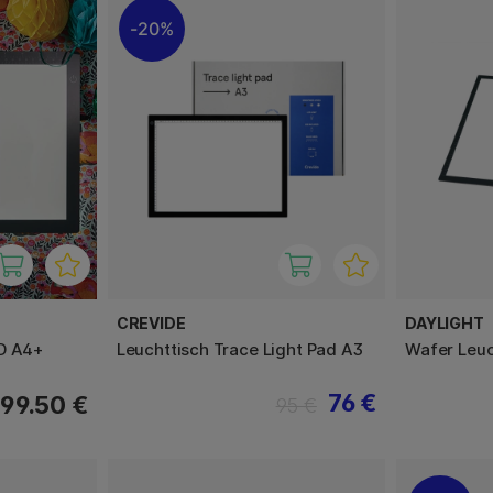
20%
CREVIDE
DAYLIGHT
D A4+
Leuchttisch Trace Light Pad A3
Wafer Leuc
76 €
99.50 €
95 €