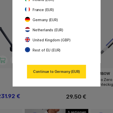
France (EUR)
Germany (EUR)
Netherlands (EUR)
United Kingdom (GBP)
Rest of EU (EUR)
Continue to Germany (EUR)
STAEDTLER
TOMBOW
Mars Comfort 552 Zirkel
Mono Zero 
Rechteckig
231.92 €
29.50 €
3