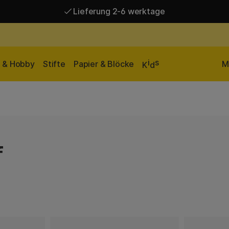
Lieferung 2-6 werktage
Versandkostenfrei ab 95 €*
Lieferung 2-6 werktage
i
s
n & Hobby
Stifte
Papier & Blöcke
M
K
d
f