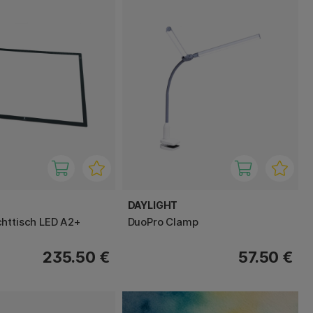
DAYLIGHT
httisch LED A2+
DuoPro Clamp
235.50 €
57.50 €