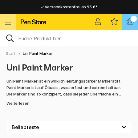
Versandkostenfrei ab 95 €*
Versandkostenfrei ab 95 €*
Lieferung 2-6 werktage
Lieferung 2-6 werktage
Start
Uni Paint Marker
Uni Paint Marker
Uni Paint Marker ist ein wirklich leistungsstarker Markierstift.
Paint Marker ist auf Ölbasis, wasserfest und extrem haltbar.
Die Marker sind so konzipiert, dass sie jeder Oberfläche eine
leuchtende Farbe verleihen. Sie haften auf allem, von Papier,
Weiterlesen
Glas, Metall und Kunststoff bis hin zu Holz, Stoff und Stein.
Uni Paint Marker werden dank ihrer besonderen
Eigenschaften in der Industrie, aber auch von
Hobbykünstlern weltweit eingesetzt.