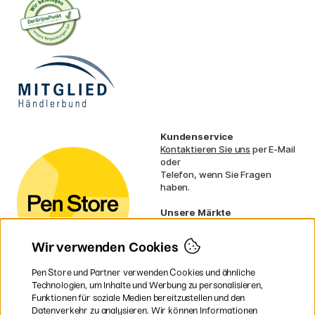
Kundenservice
Kontaktieren Sie uns
per E-Mail
oder
Telefon, wenn Sie Fragen
haben.
Unsere Märkte
Schweden
Norwegen
Wir verwenden Cookies
Dänemark
Finnland
Pen Store und Partner verwenden Cookies und ähnliche
Frankreich
Technologien, um Inhalte und Werbung zu personalisieren,
Irland
Funktionen für soziale Medien bereitzustellen und den
Niederlande
Datenverkehr zu analysieren. Wir können Informationen
UK