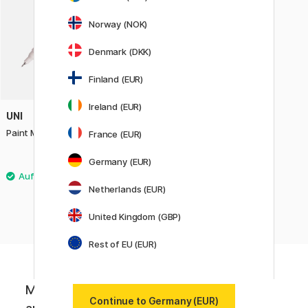
Norway (NOK)
Denmark (DKK)
Finland (EUR)
Ireland (EUR)
UNI
Paint Marker PX-203 Extra-Fine
France (EUR)
Germany (EUR)
3.20 €
4 €
Netherlands (EUR)
United Kingdom (GBP)
Rest of EU (EUR)
Melde dich für Newsletter von Pen Store
Continue to Germany (EUR)