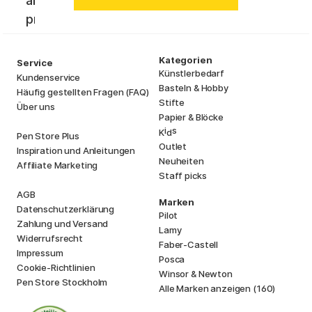
an. Erhalte die aktuellsten News und
profitiere von tollen Angeboten!
Kategorien
Service
Künstlerbedarf
Kundenservice
Basteln & Hobby
Häufig gestellten Fragen (FAQ)
Stifte
Über uns
Papier & Blöcke
i
s
K
d
Pen Store Plus
Outlet
Inspiration und Anleitungen
Neuheiten
Affiliate Marketing
Staff picks
AGB
Marken
Datenschutzerklärung
Pilot
Zahlung und Versand
Lamy
Widerrufsrecht
Faber-Castell
Impressum
Posca
Cookie-Richtlinien
Winsor & Newton
Pen Store Stockholm
Alle Marken anzeigen (160)