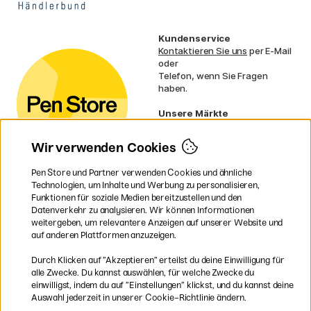
Kundenservice
Kontaktieren Sie uns
per E-Mail
oder
Telefon, wenn Sie Fragen
haben.
Unsere Märkte
Schweden
Norwegen
Wir verwenden Cookies
Dänemark
Finnland
Pen Store und Partner verwenden Cookies und ähnliche
Frankreich
Technologien, um Inhalte und Werbung zu personalisieren,
Irland
Funktionen für soziale Medien bereitzustellen und den
Niederlande
Datenverkehr zu analysieren. Wir können Informationen
UK
weitergeben, um relevantere Anzeigen auf unserer Website und
EU
auf anderen Plattformen anzuzeigen.
* Besondere
Versandbedingungen
Durch Klicken auf ”Akzeptieren” erteilst du deine Einwilligung für
gelten für sperrige Produkte.
alle Zwecke. Du kannst auswählen, für welche Zwecke du
einwilligst, indem du auf ”Einstellungen” klickst, und du kannst deine
Auswahl jederzeit in unserer Cookie-Richtlinie ändern.
Sichere Bezahlung mit Visa, Mastercard und Paypal