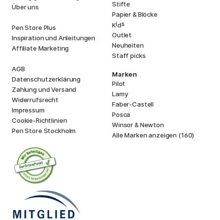
Stifte
Über uns
Papier & Blöcke
i
s
K
d
Pen Store Plus
Outlet
Inspiration und Anleitungen
Neuheiten
Affiliate Marketing
Staff picks
AGB
Marken
Datenschutzerklärung
Pilot
Zahlung und Versand
Lamy
Widerrufsrecht
Faber-Castell
Impressum
Posca
Cookie-Richtlinien
Winsor & Newton
Pen Store Stockholm
Alle Marken anzeigen (160)