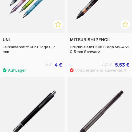
UNI
MITSUBISHI PENCIL
Feinminenstift Kuru Toga 0,7
Druckbleistift Kuru Toga M5-452
mm
0,5 mm Schwarz
4 €
5.53 €
5 €
7.90 €