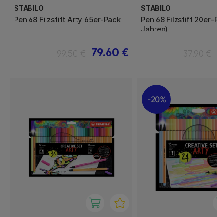
STABILO
STABILO
Pen 68 Filzstift Arty 65er-Pack
Pen 68 Filzstift 20er-
Jahren)
79.60 €
99.50 €
37.90 €
20%