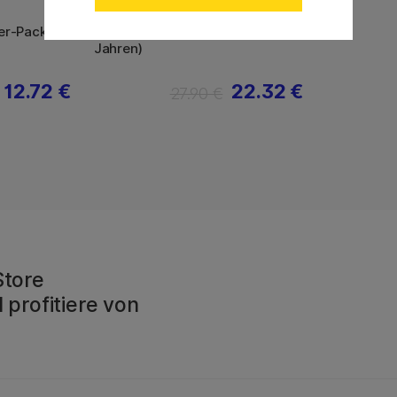
STABILO
er-Pack
Pen 68 Filzstift 15er-Pack (ab 3
Jahren)
12.72 €
22.32 €
27.90 €
Store
 profitiere von