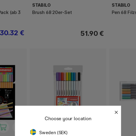
STABILO
STABILO
Pack (ab 3
Brush 68 20er-Set
Pen 68 Filz
30.32 €
51.90 €
Choose your location
Sweden (SEK)