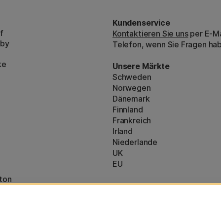
Kundenservice
f
Kontaktieren Sie uns
per E-Ma
bby
Telefon, wenn Sie Fragen ha
ke
Unsere Märkte
Schweden
Norwegen
Dänemark
Finnland
Frankreich
Irland
Niederlande
UK
EU
ton
* Besondere
Versandbedingungen
nzeigen (160)
sperrige Produkte.