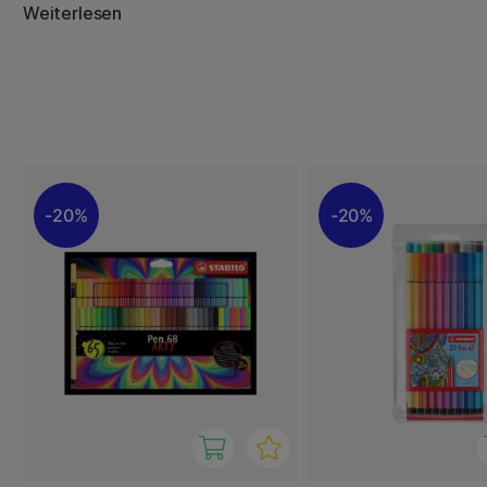
Stabilo Pen 68 ist der perfekte Stift für alle, die gerne m
Weiterlesen
Stabilo Pen 68 gibt es auch als Pinselstift. Stabilo Pen 68
Spitze, mit der Sie Linien variieren können – perfekt für
Comiczeichnen!
20%
20%