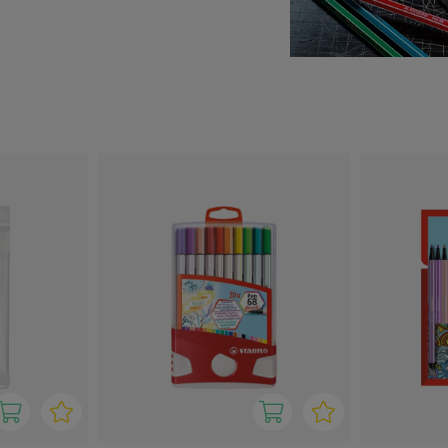
alen!
 Brush hat eine flexible
 Brush Lettering, Manga und