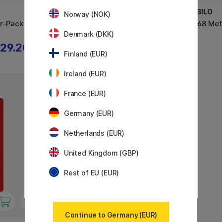
STABILO
STABILO
Norway (NOK)
er-Pack
Brush 68 10er-Set
Pen 68 Met
Denmark (DKK)
29.20 €
27.90 €
Finland (EUR)
Ireland (EUR)
France (EUR)
20%
Germany (EUR)
Netherlands (EUR)
United Kingdom (GBP)
Rest of EU (EUR)
Continue to Germany (EUR)