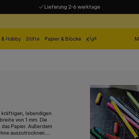
Lieferung 2-6 werktage
Versandkostenfrei ab 95 €*
Lieferung 2-6 werktage
i
s
n & Hobby
Stifte
Papier & Blöcke
M
K
d
t kräftigen, lebendigen
nbreite von 1 mm. Die
ch das Papier. Außerdem
 ohne auszutrocknen.