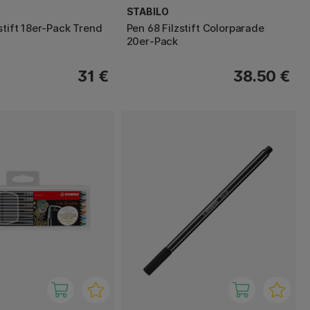
STABILO
stift 18er-Pack Trend
Pen 68 Filzstift Colorparade
20er-Pack
31 €
38.50 €