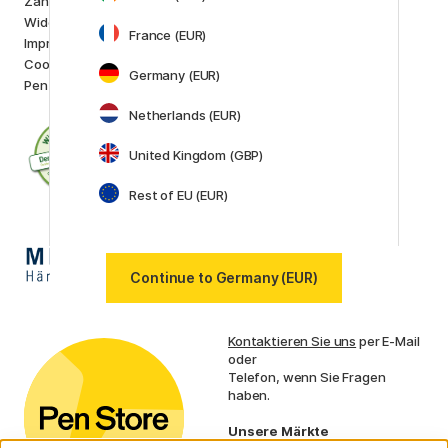
Zahlung und Versand
Lamy
Widerrufsrecht
Faber-Castell
France (EUR)
Impressum
Posca
Cookie-Richtlinien
Winsor & Newton
Germany (EUR)
Pen Store Stockholm
Alle Marken anzeigen (160)
Netherlands (EUR)
United Kingdom (GBP)
Rest of EU (EUR)
Continue to Germany (EUR)
Kundenservice
Kontaktieren Sie uns
per E-Mail
oder
Telefon, wenn Sie Fragen
haben.
Unsere Märkte