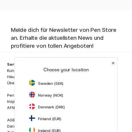
Melde dich für Newsletter von Pen Store
an. Erhalte die aktuellsten News und
profitiere von tollen Angeboten!
Kategorien
Service
Künstlerbedarf
Choose your location
Kundenservice
Basteln & Hobby
Häufig gestellten Fragen (FAQ)
Stifte
Über uns
Sweden (SEK)
Papier & Blöcke
i
s
K
d
Norway (NOK)
Pen Store Plus
Outlet
Inspiration und Anleitungen
Neuheiten
Denmark (DKK)
Affiliate Marketing
Staff picks
Finland (EUR)
AGB
Marken
Datenschutzerklärung
Pilot
Ireland (EUR)