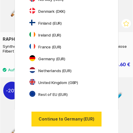
Denmark (DKK)
Finland (EUR)
Ireland (EUR)
RAPHAËL
RAPHAËL
Synthetischer Pinsel Symbiose
Synthetischer Pinsel Symbiose
France (EUR)
Filbert Größe 6
Filbert Größe 12
Germany (EUR)
3.08 €
5.60 €
4.40 €
7 €
Netherlands (EUR)
United Kingdom (GBP)
20%
Rest of EU (EUR)
Continue to Germany (EUR)