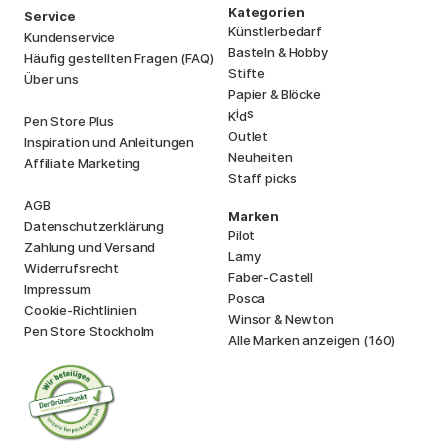
Kategorien
Service
Künstlerbedarf
Kundenservice
Basteln & Hobby
Häufig gestellten Fragen (FAQ)
Stifte
Über uns
Papier & Blöcke
i
s
K
d
Pen Store Plus
Outlet
Inspiration und Anleitungen
Neuheiten
Affiliate Marketing
Staff picks
AGB
Marken
Datenschutzerklärung
Pilot
Zahlung und Versand
Lamy
Widerrufsrecht
Faber-Castell
Impressum
Posca
Cookie-Richtlinien
Winsor & Newton
Pen Store Stockholm
Alle Marken anzeigen (160)