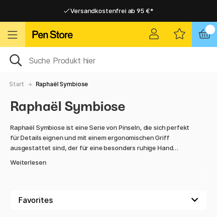
Versandkostenfrei ab 95 €*
Versandkostenfrei ab 95 €*
Lieferung 2-6 werktage
Lieferung 2-6 werktage
Start
Raphaël Symbiose
Raphaël Symbiose
Raphaël Symbiose ist eine Serie von Pinseln, die sich perfekt
für Details eignen und mit einem ergonomischen Griff
ausgestattet sind, der für eine besonders ruhige Hand
sorgt.
Weiterlesen
Die Pinsel sind u.a. für das Malen mit Acryl- und
Aquarellfarben geeignet. Der ergonomische Griff erleichtert
das Malen und macht das Malen über einen längeren
Zeitraum hinweg sehr angenehm.