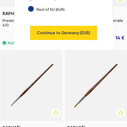
Rest of EU (EUR)
RAPHAËL
RAPHAËL
Precision Brush 8504 Round st
Synthetikpinsel Aquarell Details
6/0
2er-Set
Continue to Germany (EUR)
4.20 €
14 €
6 €
17.50 €