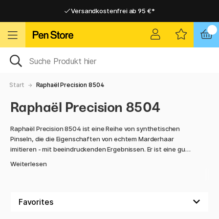
Versandkostenfrei ab 95 €*
Versandkostenfrei ab 95 €*
Lieferung 2-6 werktage
Lieferung 2-6 werktage
Start
Raphaël Precision 8504
Raphaël Precision 8504
Raphaël Precision 8504 ist eine Reihe von synthetischen
Pinseln, die die Eigenschaften von echtem Marderhaar
imitieren - mit beeindruckenden Ergebnissen. Er ist eine gute
Wahl für Künstler, die eine tierfreundliche Alternative
Weiterlesen
suchen, ohne Kompromisse bei Qualität, Gefühl oder
Kontrolle einzugehen.
Mit seiner feinen Spitze, der guten Spannung und der
präzisen Rückfederung eignet sich der Precision 8504