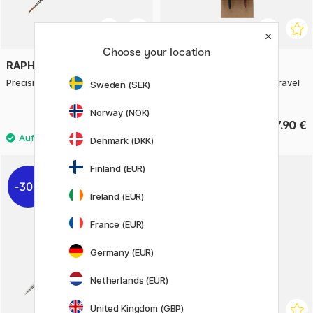
Choose your location
RAPHAËL
RAPHAËL
Precision Brush 8504 Round st 0
Synthetikpinsel Aquarell Travel
Sweden (SEK)
set 2er-Set
Norway (NOK)
5.20 €
17.90 €
6.50 €
Denmark (DKK)
Finland (EUR)
30%
20%
Ireland (EUR)
France (EUR)
Germany (EUR)
Netherlands (EUR)
United Kingdom (GBP)