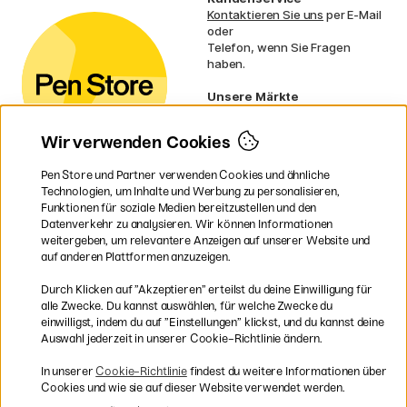
Kontaktieren Sie uns
per E-Mail
oder
Telefon, wenn Sie Fragen
haben.
Unsere Märkte
Schweden
Norwegen
Wir verwenden Cookies
Dänemark
Finnland
Pen Store und Partner verwenden Cookies und ähnliche
Frankreich
Technologien, um Inhalte und Werbung zu personalisieren,
Irland
Funktionen für soziale Medien bereitzustellen und den
Niederlande
Datenverkehr zu analysieren. Wir können Informationen
UK
weitergeben, um relevantere Anzeigen auf unserer Website und
EU
auf anderen Plattformen anzuzeigen.
* Besondere
Versandbedingungen
Durch Klicken auf ”Akzeptieren” erteilst du deine Einwilligung für
gelten für sperrige Produkte.
alle Zwecke. Du kannst auswählen, für welche Zwecke du
einwilligst, indem du auf ”Einstellungen” klickst, und du kannst deine
Auswahl jederzeit in unserer Cookie-Richtlinie ändern.
Sichere Bezahlung mit Visa, Mastercard und Paypal
In unserer
Cookie-Richtlinie
findest du weitere Informationen über
Cookies und wie sie auf dieser Website verwendet werden.