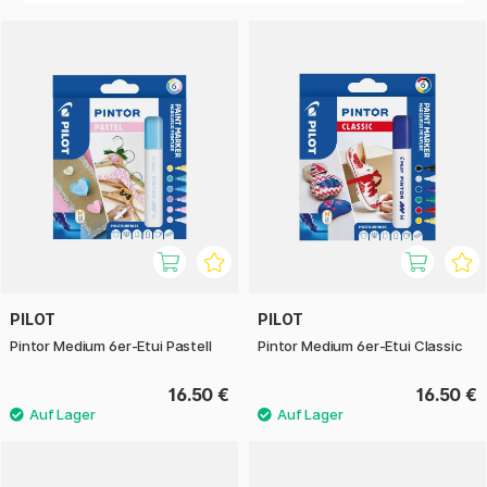
auf Stoff oder hauche Glas, Holz, Keramik und Stein neues
Leben ein – die Möglichkeiten sind endlos! Pintor funktioniert
gleichermaßen gut auf hellen und dunklen Untergründen
und eignet sich perfekt zum Zeichnen, Ausmalen, Schreiben
und Markieren.
Entdecke die Freude daran, deine Ideen mit Pilot Pintor zu
verwirklichen – ein vielseitiges Werkzeug für Künstler,
Hobbykreative und DIY-Liebhaber.
PILOT
PILOT
Pintor Medium 6er-Etui Pastell
Pintor Medium 6er-Etui Classic
16.50 €
16.50 €