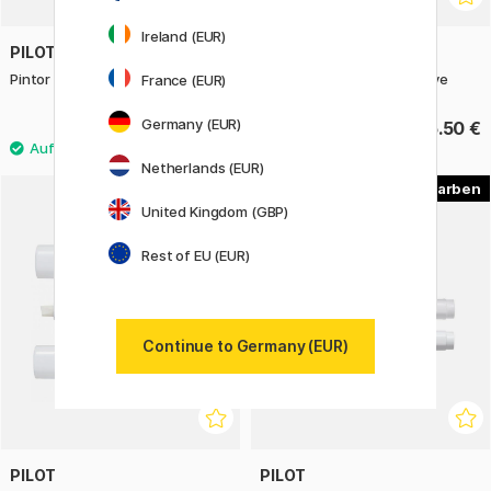
Ireland (EUR)
PILOT
PILOT
Pintor Medium Tip
Pintor Fine 6er Etui Creative
France (EUR)
Germany (EUR)
3.80 €
16.50 €
Netherlands (EUR)
22
20
United Kingdom (GBP)
Rest of EU (EUR)
Continue to Germany (EUR)
PILOT
PILOT