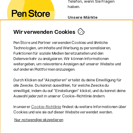
Telefon, wenn Sie Fragen
haben.
Unsere Märkte
Schweden
Norwegen
Wir verwenden Cookies
Dänemark
Finnland
Pen Store und Partner verwenden Cookies und ähnliche
Frankreich
Technologien, um Inhalte und Werbung zu personalisieren,
Irland
Funktionen für soziale Medien bereitzustellen und den
Niederlande
Datenverkehr zu analysieren. Wir können Informationen
UK
weitergeben, um relevantere Anzeigen auf unserer Website und
EU
auf anderen Plattformen anzuzeigen.
* Besondere
Versandbedingungen
Durch Klicken auf ”Akzeptieren” erteilst du deine Einwilligung für
gelten für sperrige Produkte.
alle Zwecke. Du kannst auswählen, für welche Zwecke du
einwilligst, indem du auf ”Einstellungen” klickst, und du kannst deine
Auswahl jederzeit in unserer Cookie-Richtlinie ändern.
Sichere Bezahlung mit Visa, Mastercard und Paypal
In unserer
Cookie-Richtlinie
findest du weitere Informationen über
Cookies und wie sie auf dieser Website verwendet werden.
Nur notwendige akzeptieren
Versandkostenfrei ab 95 €