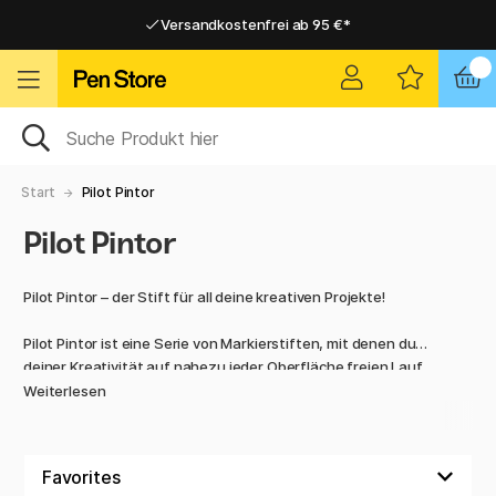
Versandkostenfrei ab 95 €*
Versandkostenfrei ab 95 €*
Lieferung 2-6 werktage
Lieferung 2-6 werktage
Start
Pilot Pintor
Pilot Pintor
Pilot Pintor – der Stift für all deine kreativen Projekte!
Pilot Pintor ist eine Serie von Markierstiften, mit denen du
deiner Kreativität auf nahezu jeder Oberfläche freien Lauf
lassen kannst. Mit pigmentierter, deckender,
Weiterlesen
wasserbasierter und schnell trocknender Farbe ist dies der
ultimative DIY-Stift.
Gestalte farbenfrohe Scrapbooks, designe eigene Muster