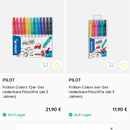
PILOT
PILOT
FriXion Colors 12er-Set
FriXion Colors 6er-Set
radierbare Filzstifte (ab 3
radierbare Filzstifte (ab 3
Jahren)
Jahren)
21.90 €
11.90 €