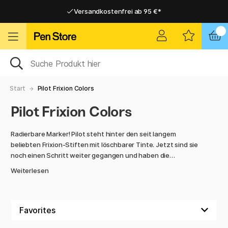
Versandkostenfrei ab 95 €*
Versandkostenfrei ab 95 €*
Lieferung 2-6 werktage
Lieferung 2-6 werktage
Start
Pilot Frixion Colors
Pilot Frixion Colors
Radierbare Marker! Pilot steht hinter den seit langem
beliebten Frixion-Stiften mit löschbarer Tinte. Jetzt sind sie
noch einen Schritt weiter gegangen und haben die
radierbaren Stifte - Frixion Colors - herausgebracht!
Weiterlesen
Farben, malen und verändern Sie Ihre Zeichnungen. Die
Oberseite des Stiftes hat einen Radiergummi, mit dem du
deine Zeichnungen verändern und ausradieren kannst,
sowie Effekte erzeugen kannst.