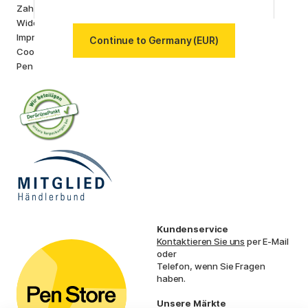
Zahlung und Versand
Lamy
Widerrufsrecht
Faber-Castell
Impressum
Continue to Germany (EUR)
Posca
Cookie-Richtlinien
Winsor & Newton
Pen Store Stockholm
Alle Marken anzeigen (160)
Kundenservice
Kontaktieren Sie uns
per E-Mail
oder
Telefon, wenn Sie Fragen
haben.
Unsere Märkte