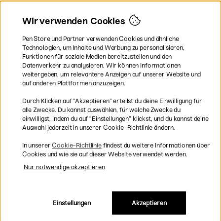
Schweden
Norwegen
Wir verwenden Cookies
Dänemark
Finnland
Pen Store und Partner verwenden Cookies und ähnliche
Frankreich
Technologien, um Inhalte und Werbung zu personalisieren,
Irland
Funktionen für soziale Medien bereitzustellen und den
Niederlande
Datenverkehr zu analysieren. Wir können Informationen
UK
weitergeben, um relevantere Anzeigen auf unserer Website und
EU
auf anderen Plattformen anzuzeigen.
* Besondere
Versandbedingungen
Durch Klicken auf ”Akzeptieren” erteilst du deine Einwilligung für
gelten für sperrige Produkte.
alle Zwecke. Du kannst auswählen, für welche Zwecke du
einwilligst, indem du auf ”Einstellungen” klickst, und du kannst deine
Auswahl jederzeit in unserer Cookie-Richtlinie ändern.
Sichere Bezahlung mit Visa, Mastercard und Paypal
In unserer
Cookie-Richtlinie
findest du weitere Informationen über
Cookies und wie sie auf dieser Website verwendet werden.
Nur notwendige akzeptieren
Versandkostenfrei ab 95 €
Einstellungen
Akzeptieren