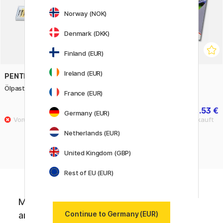
Norway (NOK)
Denmark (DKK)
Finland (EUR)
Ireland (EUR)
PENTEL
PENTEL
Ölpastel 25er-Set
Ölpastel 50er-Set
France (EUR)
7.12 €
12.53 €
8.90 €
17.90 €
Germany (EUR)
Netherlands (EUR)
United Kingdom (GBP)
Rest of EU (EUR)
Melde dich für Newsletter von Pen Store
Continue to Germany (EUR)
an. Erhalte die aktuellsten News und