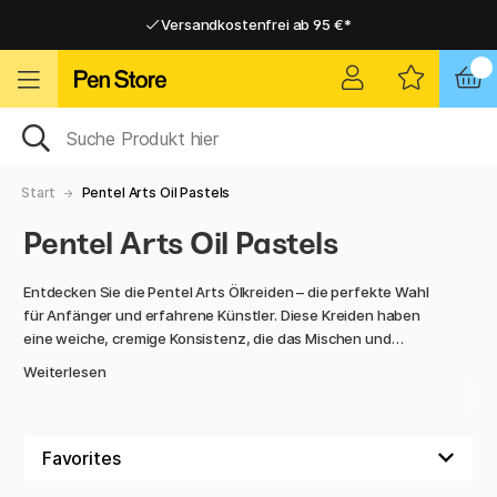
Versandkostenfrei ab 95 €*
Versandkostenfrei ab 95 €*
Lieferung 2-6 werktage
Lieferung 2-6 werktage
Start
Pentel Arts Oil Pastels
Pentel Arts Oil Pastels
Entdecken Sie die Pentel Arts Ölkreiden – die perfekte Wahl
für Anfänger und erfahrene Künstler. Diese Kreiden haben
eine weiche, cremige Konsistenz, die das Mischen und
Schattieren erleichtert. Sie sind reich an Pigmenten und
Weiterlesen
bieten lebendige Farben, die lange halten.
Verwenden Sie sie auf Papier, Karton oder Leinwand, um von
sanften Übergängen bis hin zu aufregenden Schicht- und
Texturtechniken zu arbeiten. Perfekt für verschiedene