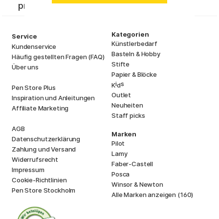
profitiere von tollen Angeboten!
Kategorien
Service
Künstlerbedarf
Kundenservice
Basteln & Hobby
Häufig gestellten Fragen (FAQ)
Stifte
Über uns
Papier & Blöcke
i
s
K
d
Pen Store Plus
Outlet
Inspiration und Anleitungen
Neuheiten
Affiliate Marketing
Staff picks
AGB
Marken
Datenschutzerklärung
Pilot
Zahlung und Versand
Lamy
Widerrufsrecht
Faber-Castell
Impressum
Posca
Cookie-Richtlinien
Winsor & Newton
Pen Store Stockholm
Alle Marken anzeigen (160)