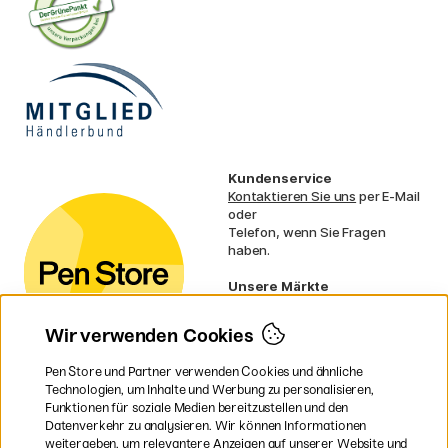
Kundenservice
Kontaktieren Sie uns
per E-Mail
oder
Telefon, wenn Sie Fragen
haben.
Unsere Märkte
Schweden
Norwegen
Wir verwenden Cookies
Dänemark
Finnland
Pen Store und Partner verwenden Cookies und ähnliche
Frankreich
Technologien, um Inhalte und Werbung zu personalisieren,
Irland
Funktionen für soziale Medien bereitzustellen und den
Niederlande
Datenverkehr zu analysieren. Wir können Informationen
UK
weitergeben, um relevantere Anzeigen auf unserer Website und
EU