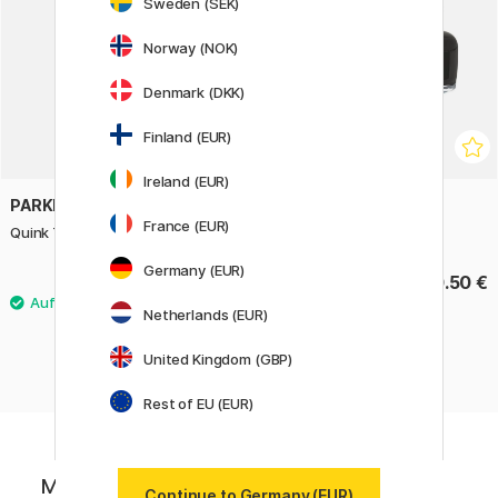
Sweden (SEK)
Norway (NOK)
Denmark (DKK)
Finland (EUR)
Ireland (EUR)
PARKER
PARKER
France (EUR)
Quink Tintenroller-Mine Fine
Quink Tinte 57 ml
Germany (EUR)
7.90 €
10.50 €
Netherlands (EUR)
United Kingdom (GBP)
Rest of EU (EUR)
Melde dich für Newsletter von Pen Store
Continue to Germany (EUR)