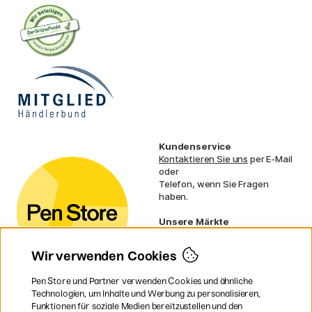
Kundenservice
Kontaktieren Sie uns
per E-Mail
oder
Telefon, wenn Sie Fragen
haben.
Unsere Märkte
Schweden
Norwegen
Wir verwenden Cookies
Dänemark
Finnland
Pen Store und Partner verwenden Cookies und ähnliche
Frankreich
Technologien, um Inhalte und Werbung zu personalisieren,
Irland
Funktionen für soziale Medien bereitzustellen und den
Niederlande