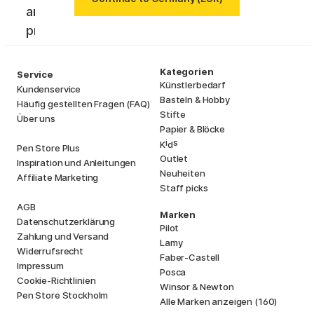
an. Erhalte die aktuellsten News und
profitiere von tollen Angeboten!
Kategorien
Service
Künstlerbedarf
Kundenservice
Basteln & Hobby
Häufig gestellten Fragen (FAQ)
Stifte
Über uns
Papier & Blöcke
i
s
K
d
Pen Store Plus
Outlet
Inspiration und Anleitungen
Neuheiten
Affiliate Marketing
Staff picks
AGB
Marken
Datenschutzerklärung
Pilot
Zahlung und Versand
Lamy
Widerrufsrecht
Faber-Castell
Impressum
Posca
Cookie-Richtlinien
Winsor & Newton
Pen Store Stockholm
Alle Marken anzeigen (160)