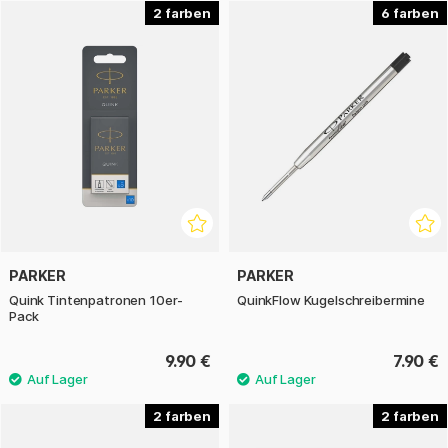
mehreren Farben erhältlich. Eine zuverlässige Wahl für alle,
2
6
die oft und viel schreiben!
PARKER
PARKER
Quink Tintenpatronen 10er-
QuinkFlow Kugelschreibermine
Pack
9.90 €
7.90 €
2
2