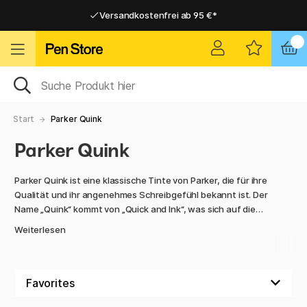
Versandkostenfrei ab 95 €*
Versandkostenfrei ab 95 €*
Lieferung 2-6 werktage
Lieferung 2-6 werktage
Start
Parker Quink
Parker Quink
Parker Quink ist eine klassische Tinte von Parker, die für ihre
Qualität und ihr angenehmes Schreibgefühl bekannt ist. Der
Name „Quink“ kommt von „Quick and Ink“, was sich auf die
schnell trocknenden Eigenschaften bezieht. Quink ist
Weiterlesen
sowohl als Flaschentinte zum Nachfüllen von Füllern als
auch als Nachfülltinte für Kugelschreiber, Tintenroller und
Füllfederhalter erhältlich.
Die Tinte ist auf Wasserbasis, schnell trocknend und in