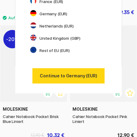
France (EUR)
13.90 €
19.35 €
21.50 €
Germany (EUR)
Netherlands (EUR)
United Kingdom (GBP)
20%
Rest of EU (EUR)
Continue to Germany (EUR)
MOLESKINE
MOLESKINE
Cahier Notebook Pocket Brisk
Cahier Notebook Pocket Pink
Blue Liniert
Liniert
10.32 €
12.90 €
12.90 €