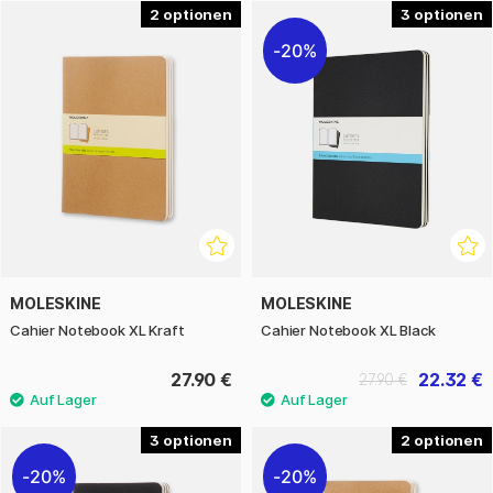
2
3
Die legendäre Firma Moleskine stellt einige der besten
20%
Notizbücher auf dem Markt her. Das italienische
Unternehmen hat das klassische Modell reproduziert, das
von Größen wie Van Gogh, Picasso und Hemingway
verwendet wurde. Das Aussehen ist klassisch und die
Qualität ist die beste, die man sich vorstellen kann.
Qualitativ hochwertige Produkte mit einer großen Auswahl
an Größen, Formaten und Farben.
MOLESKINE
MOLESKINE
Cahier Notebook XL Kraft
Cahier Notebook XL Black
27.90 €
22.32 €
27.90 €
3
2
20%
20%