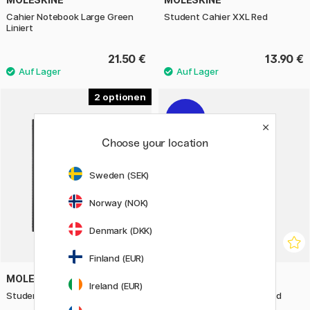
Cahier Notebook Large Green
Student Cahier XXL Red
Liniert
21.50 €
13.90 €
2
10%
Choose your location
Sweden (SEK)
Norway (NOK)
Denmark (DKK)
Finland (EUR)
MOLESKINE
MOLESKINE
Ireland (EUR)
Student Cahier XXL Black
Cahier Notebook Large Red
Blanko