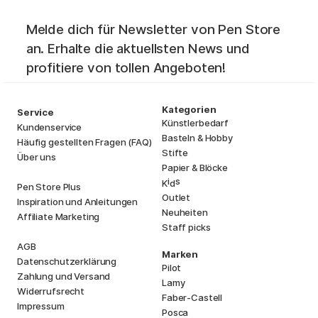
Melde dich für Newsletter von Pen Store
an. Erhalte die aktuellsten News und
profitiere von tollen Angeboten!
Kategorien
Service
Künstlerbedarf
Kundenservice
Basteln & Hobby
Häufig gestellten Fragen (FAQ)
Stifte
Über uns
Papier & Blöcke
i
s
K
d
Pen Store Plus
Outlet
Inspiration und Anleitungen
Neuheiten
Affiliate Marketing
Staff picks
AGB
Marken
Datenschutzerklärung
Pilot
Zahlung und Versand
Lamy
Widerrufsrecht
Faber-Castell
Impressum
Posca