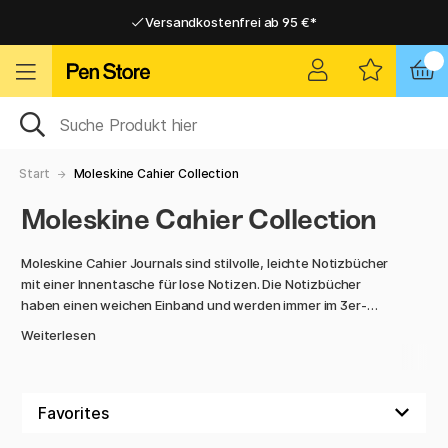
Versandkostenfrei ab 95 €*
Versandkostenfrei ab 95 €*
Lieferung 2-6 werktage
Lieferung 2-6 werktage
Start
Moleskine Cahier Collection
Moleskine Cahier Collection
Moleskine Cahier Journals sind stilvolle, leichte Notizbücher
mit einer Innentasche für lose Notizen. Die Notizbücher
haben einen weichen Einband und werden immer im 3er-
Pack verkauft. Sie finden die Größen Pocket, Large, XL, XXL
Weiterlesen
und A4 in unserem Sortiment.
Mit den Moleskine Cahier Journals können Sie mehrere
Notizbücher gleichzeitig führen, Platz sparen und freier in
Ihren Gedanken sein.