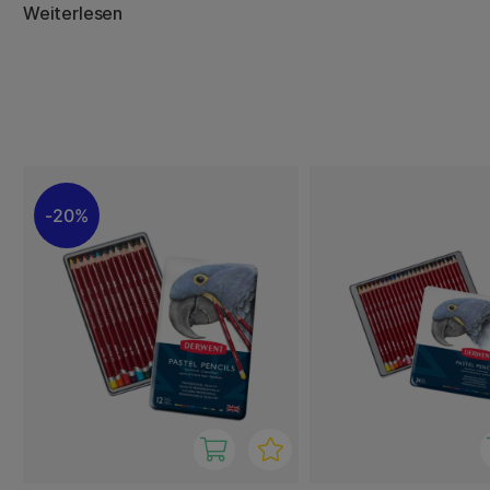
wasserlöslich und können mit Wasser verwendet werden,
Weiterlesen
erzielen. Spitzen Sie den Stift an, um scharfe und klare L
mischen Sie ihn mit anderen Farben, um wunderschöne Eff
Stifte haben einen weichen Kern mit einem Durchmesser 
lichtecht und bis auf einige wenige Farben vegan.
20%