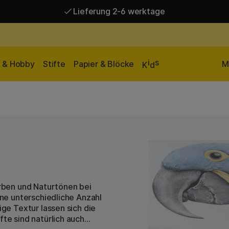
Lieferung 2-6 werktage
Versandkostenfrei ab 95 €*
Lieferung 2-6 werktage
i
s
n & Hobby
Stifte
Papier & Blöcke
M
K
d
arben und Naturtönen bei
eine unterschiedliche Anzahl
ige Textur lassen sich die
fte sind natürlich auch