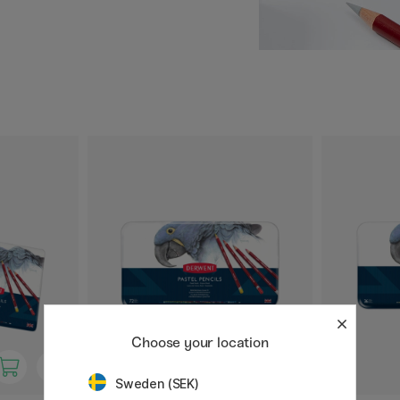
 um zusätzliche Effekte zu
inien zu erhalten, oder
ekte zu erzielen! Die
von 4 mm. Sie sind
Choose your location
Sweden (SEK)