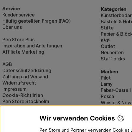
Service
Kategorien
Kundenservice
Künstlerbedar
Häufig gestellten Fragen (FAQ)
Basteln & Ho
Über uns
Stifte
Papier & Blöc
Pen Store Plus
i
s
K
d
Inspiration und Anleitungen
Outlet
Affiliate Marketing
Neuheiten
Staff picks
AGB
Datenschutzerklärung
Marken
Zahlung und Versand
Pilot
Widerrufsrecht
Lamy
Impressum
Faber-Castell
Cookie-Richtlinien
Posca
Pen Store Stockholm
Winsor & New
Alle Marken a
Wir verwenden Cookies
Pen Store und Partner verwenden Cookies u