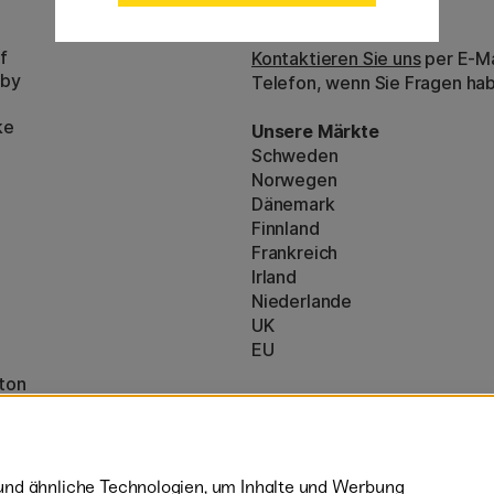
Kundenservice
f
Kontaktieren Sie uns
per E-Ma
bby
Telefon, wenn Sie Fragen ha
ke
Unsere Märkte
Schweden
Norwegen
Dänemark
Finnland
Frankreich
Irland
Niederlande
UK
EU
ton
* Besondere
Versandbedingungen
nzeigen (160)
sperrige Produkte.
nd ähnliche Technologien, um Inhalte und Werbung