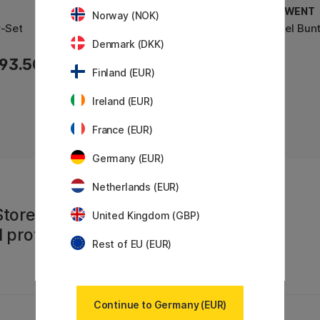
DERWENT
DERWENT
Norway (NOK)
r-Set
Pastel Buntstifte 72er-Set
Pastel Bunt
Denmark (DKK)
93.50 €
289.90 €
Finland (EUR)
Ireland (EUR)
France (EUR)
Germany (EUR)
Netherlands (EUR)
Store
United Kingdom (GBP)
 profitiere von
Rest of EU (EUR)
Continue to Germany (EUR)