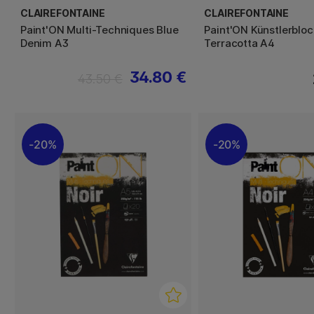
CLAIREFONTAINE
CLAIREFONTAINE
Paint'ON Multi-Techniques Blue
Paint'ON Künstlerbloc
Denim A3
Terracotta A4
34.80 €
43.50 €
20%
20%