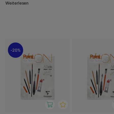
Weiterlesen
Clairefontaine nimmt die Verantwortung für die Umwelt s
werden mit nachhaltigen Methoden und hochwertigen Roh
Zellstoff stammt aus Wäldern, die nach nachhaltigen Pri
werden. Das bedeutet, dass Sie mit gutem Gewissen male
dass Sie einen Beitrag zu einer nachhaltigen Zukunft leis
20%