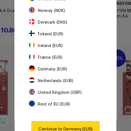
CLAIREFONTAINE
CLAIREFON
k á Grain
Paint'ON Multi-Techniques Grey
Paint'ON M
Norway (NOK)
Green A5
Denim A4
Denmark (DKK)
10.80 €
9.20 €
11.50 €
Finland (EUR)
Ireland (EUR)
France (EUR)
20%
Germany (EUR)
Netherlands (EUR)
United Kingdom (GBP)
Rest of EU (EUR)
Continue to Germany (EUR)