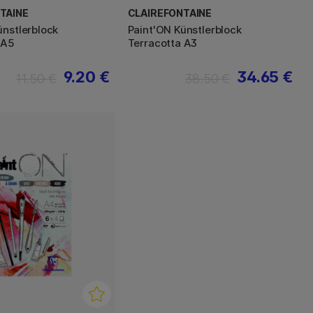
TAINE
CLAIREFONTAINE
ünstlerblock
Paint'ON Künstlerblock
 A5
Terracotta A3
9.20 €
34.65 €
11.50 €
38.50 €