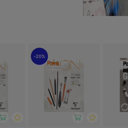
ehr ernst. Paint'On Papiere
stoffen hergestellt. Der
nzipien bewirtschaftet
n können, weil Sie wissen,
ten.
20%