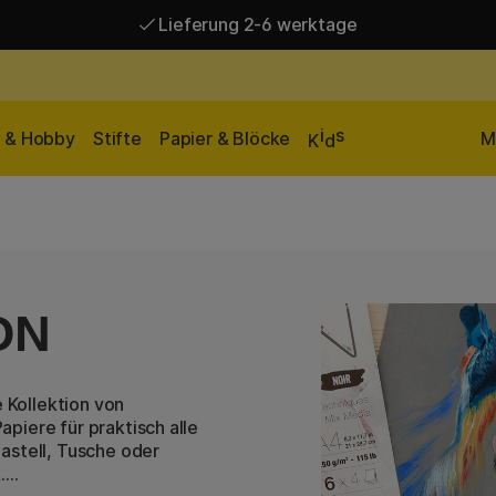
Lieferung 2-6 werktage
Versandkostenfrei ab 95 €*
Lieferung 2-6 werktage
i
s
n & Hobby
Stifte
Papier & Blöcke
M
K
d
'ON
e Kollektion von
piere für praktisch alle
astell, Tusche oder
.