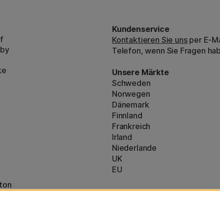
Kundenservice
f
Kontaktieren Sie uns
per E-Ma
bby
Telefon, wenn Sie Fragen ha
ke
Unsere Märkte
Schweden
Norwegen
Dänemark
Finnland
Frankreich
Irland
Niederlande
UK
EU
ton
* Besondere
Versandbedingungen
nzeigen (160)
sperrige Produkte.