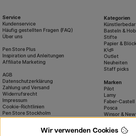
Service
Kategorien
Kundenservice
Künstlerbedar
Häufig gestellten Fragen (FAQ)
Basteln & Ho
Über uns
Stifte
Papier & Blöc
Pen Store Plus
i
s
K
d
Inspiration und Anleitungen
Outlet
Affiliate Marketing
Neuheiten
Staff picks
AGB
Datenschutzerklärung
Marken
Zahlung und Versand
Pilot
Widerrufsrecht
Lamy
Impressum
Faber-Castell
Cookie-Richtlinien
Posca
Pen Store Stockholm
Winsor & New
Alle Marken a
Wir verwenden Cookies