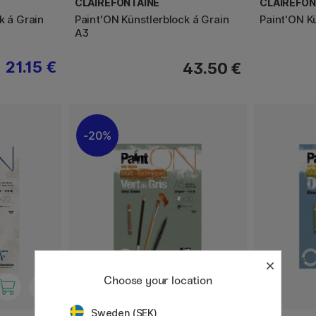
CLAIREFONTAINE
CLAIREFON
k á Grain
Paint'ON Künstlerblock á Grain
Paint'ON K
A3
21.15 €
43.50 €
20%
Choose your location
Sweden (SEK)