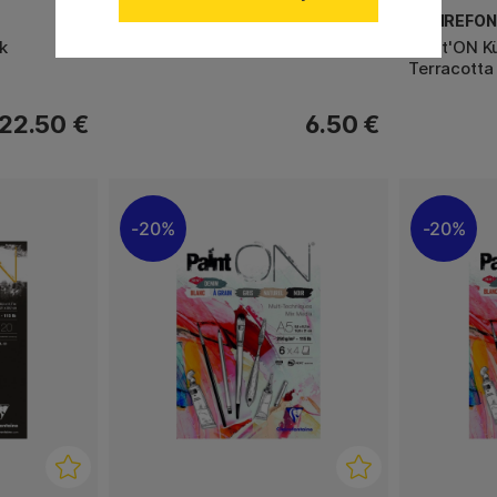
CLAIREFONTAINE
CLAIREFON
k
Paint'ON Künstlerblock A6
Paint'ON K
Terracotta
22.50 €
6.50 €
20%
20%