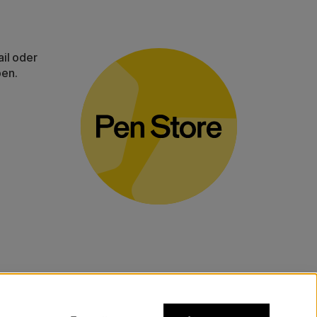
il oder
ben.
gelten für