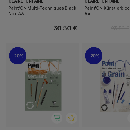
CLAIREFONTAINE
CLAIREFONTAINE
Paint'ON Multi-Techniques Black
Paint'ON Künstlerbloc
Noir A3
A4
30.50 €
23.50 €
20%
20%