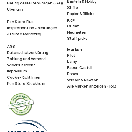
Basteln & Hobby
Häufig gestellten Fragen (FAQ)
Stifte
Über uns
Papier & Blöcke
i
s
K
d
Pen Store Plus
Outlet
Inspiration und Anleitungen
Neuheiten
Affiliate Marketing
Staff picks
AGB
Marken
Datenschutzerklärung
Pilot
Zahlung und Versand
Lamy
Widerrufsrecht
Faber-Castell
Impressum
Posca
Cookie-Richtlinien
Winsor & Newton
Pen Store Stockholm
Alle Marken anzeigen (160)