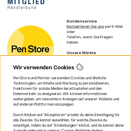
Kundenservice
Kontaktieren Sie uns
per E-Mail
oder
Telefon, wenn Sie Fragen
haben.
Unsere Märkte
Schweden
Norwegen
Wir verwenden Cookies
Dänemark
Finnland
Pen Store und Partner verwenden Cookies und ähnliche
Frankreich
Technologien, um Inhalte und Werbung zu personalisieren,
Irland
Funktionen für soziale Medien bereitzustellen und den
Niederlande
Datenverkehr zu analysieren. Wir können Informationen
UK
weitergeben, um relevantere Anzeigen auf unserer Website und
EU
auf anderen Plattformen anzuzeigen.
* Besondere
Versandbedingungen
Durch Klicken auf ”Akzeptieren” erteilst du deine Einwilligung für
gelten für sperrige Produkte.
alle Zwecke. Du kannst auswählen, für welche Zwecke du
einwilligst, indem du auf ”Einstellungen” klickst, und du kannst deine
Auswahl jederzeit in unserer Cookie-Richtlinie ändern.