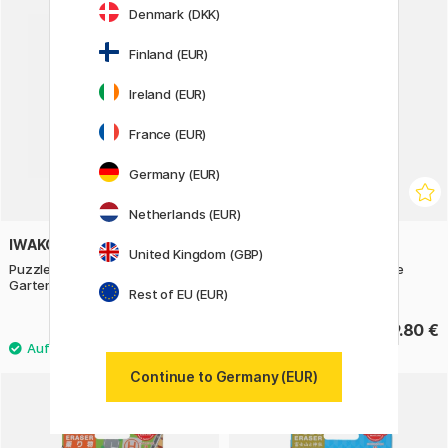
Denmark (DKK)
Finland (EUR)
Ireland (EUR)
France (EUR)
Germany (EUR)
Netherlands (EUR)
IWAKO
IWAKO
United Kingdom (GBP)
Puzzle Radiergummis
Puzzle Radiergummis Züge
Gartenspiele
Rest of EU (EUR)
9.80 €
9.80 €
Continue to Germany (EUR)