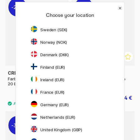
20%
20%
Choose your location
Sweden (SEK)
Norway (NOK)
Denmark (DKK)
Finland (EUR)
CREATIV COMPANY
CREATIV COMPANY
Farbiges Papier Gelb A4 180g
Farbiges Papier Orange A4
Ireland (EUR)
20 Blatt
180g 20 Blatt
France (EUR)
4 €
4 €
5 €
5 €
Germany (EUR)
Netherlands (EUR)
30%
20%
United Kingdom (GBP)