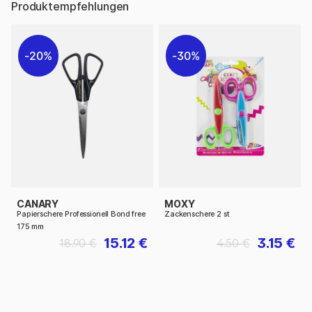
Produktempfehlungen
20%
30%
CANARY
MOXY
Papierschere Professionell Bond free
Zackenschere 2 st
175 mm
15.12 €
3.15 €
18.90 €
4.50 €