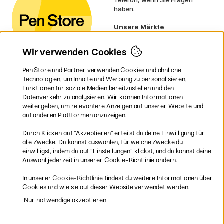
Telefon, wenn Sie Fragen
haben.
Unsere Märkte
Schweden
Norwegen
Wir verwenden Cookies
Dänemark
Finnland
Pen Store und Partner verwenden Cookies und ähnliche
Frankreich
Technologien, um Inhalte und Werbung zu personalisieren,
Irland
Funktionen für soziale Medien bereitzustellen und den
Niederlande
Datenverkehr zu analysieren. Wir können Informationen
UK
weitergeben, um relevantere Anzeigen auf unserer Website und
EU
auf anderen Plattformen anzuzeigen.
* Besondere
Versandbedingungen
Durch Klicken auf ”Akzeptieren” erteilst du deine Einwilligung für
gelten für sperrige Produkte.
alle Zwecke. Du kannst auswählen, für welche Zwecke du
einwilligst, indem du auf ”Einstellungen” klickst, und du kannst deine
Auswahl jederzeit in unserer Cookie-Richtlinie ändern.
Sichere Bezahlung mit Visa, Mastercard und Paypal
In unserer
Cookie-Richtlinie
findest du weitere Informationen über
Cookies und wie sie auf dieser Website verwendet werden.
Nur notwendige akzeptieren
Versandkostenfrei ab 95 €