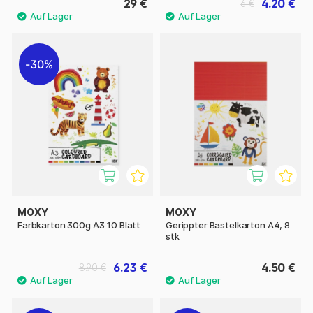
29 €
4.20 €
6 €
30%
MOXY
MOXY
Farbkarton 300g A3 10 Blatt
Gerippter Bastelkarton A4, 8
stk
6.23 €
4.50 €
8.90 €