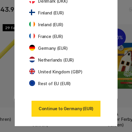
Denmark (DKK)
43.90 €
38.50 €
5
Finland (EUR)
Ireland (EUR)
29
8
France (EUR)
40%
20%
Germany (EUR)
Netherlands (EUR)
United Kingdom (GBP)
Rest of EU (EUR)
Continue to Germany (EUR)
LYRA
LYRA
ahren)
Super Ferby Metallic (ab 3
Super Ferby
Jahren)
Jahren)