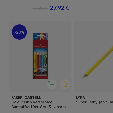
27.92 €
34.90 €
20%
FABER-CASTELL
LYRA
Colour Grip Radierbare
Super Ferby (ab 3 J
Buntstifte 10er-Set (3+ Jahre)