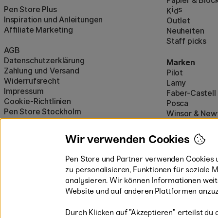
Papier & Blöc
Pen Store Plus
i
s
K
d
Inspiration und Anleitungen
Outlet
Affiliate Marketing
Neuheiten
Staff picks
AGB
Datenschutzerklärung
Marken
Zahlung und Versand
Pilot
Widerrufsrecht
Lamy
Impressum
Faber-Castell
Cookie-Richtlinien
Posca
Pen Store Stockholm
Winsor & New
Alle Marken a
Wir verwenden Cookies
Pen Store und Partner verwenden Cookies u
zu personalisieren, Funktionen für soziale
analysieren. Wir können Informationen wei
Website und auf anderen Plattformen anzuz
Durch Klicken auf ”Akzeptieren” erteilst du 