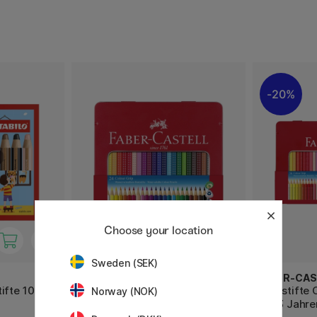
20%
Choose your location
Sweden (SEK)
FABER-CASTELL
FABER-CAS
ifte 10er-
Buntstifte Colour Grip 24er-Set
Buntstifte 
Norway (NOK)
(ab 3 Jahren)
(ab 3 Jahre