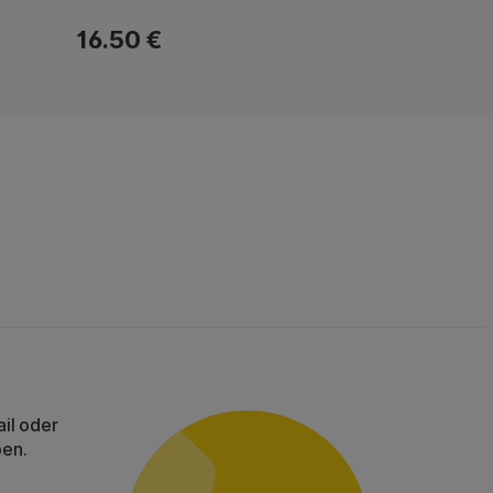
16.50 €
il oder
ben.