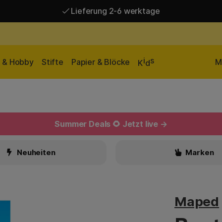
Lieferung 2-6 werktage
Versandkostenfrei ab 95 €*
Lieferung 2-6 werktage
i
s
n & Hobby
Stifte
Papier & Blöcke
M
K
d
Summer Deals 🌻 Jetzt live →
Neuheiten
Marken
Maped