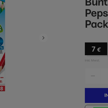
Bunt
Peps
Pac
7
€
Inkl. Mwst.
I