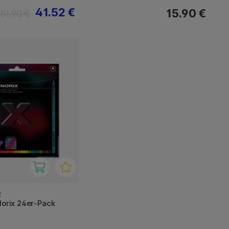
41.52 €
15.90 €
51.90 €
R
Norix 24er-Pack