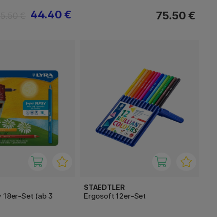
44.40 €
75.50 €
5.50 €
STAEDTLER
 18er-Set (ab 3
Ergosoft 12er-Set