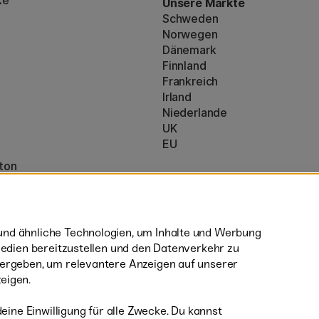
ke
Unsere Märkte
Schweden
Norwegen
Dänemark
Finnland
Frankreich
Irland
Niederlande
UK
EU
ton
* Besondere
Versandbedingungen
nzeigen (160)
sperrige Produkte.
nd ähnliche Technologien, um Inhalte und Werbung
 Medien bereitzustellen und den Datenverkehr zu
tergeben, um relevantere Anzeigen auf unserer
eigen.
deine Einwilligung für alle Zwecke. Du kannst