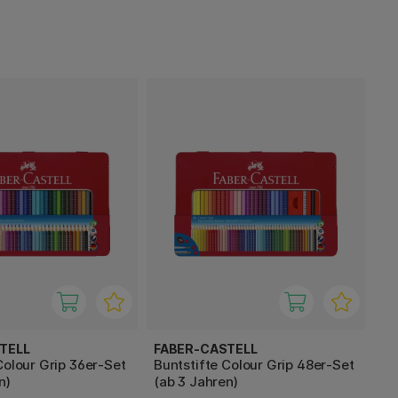
TELL
FABER-CASTELL
Colour Grip 36er-Set
Buntstifte Colour Grip 48er-Set
n)
(ab 3 Jahren)