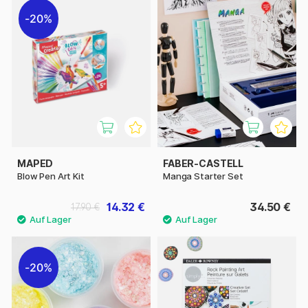
20%
MAPED
FABER-CASTELL
Blow Pen Art Kit
Manga Starter Set
14.32 €
34.50 €
17.90 €
20%