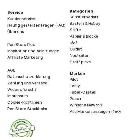
Kategorien
Service
Künstlerbedarf
Kundenservice
Basteln & Hobby
Häufig gestellten Fragen (FAQ)
Stifte
Über uns
Papier & Blöcke
i
s
K
d
Pen Store Plus
Outlet
Inspiration und Anleitungen
Neuheiten
Affiliate Marketing
Staff picks
AGB
Marken
Datenschutzerklärung
Pilot
Zahlung und Versand
Lamy
Widerrufsrecht
Faber-Castell
Impressum
Posca
Cookie-Richtlinien
Winsor & Newton
Pen Store Stockholm
Alle Marken anzeigen (160)