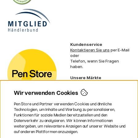
Kundenservice
Kontaktieren Sie uns
per E-Mail
oder
Telefon, wenn Sie Fragen
haben.
Unsere Märkte
Schweden
Norwegen
Wir verwenden Cookies
Dänemark
Finnland
Pen Store und Partner verwenden Cookies und ähnliche
Frankreich
Technologien, um Inhalte und Werbung zu personalisieren,
Irland
Funktionen für soziale Medien bereitzustellen und den
Niederlande
Datenverkehr zu analysieren. Wir können Informationen
UK
weitergeben, um relevantere Anzeigen auf unserer Website und
EU
auf anderen Plattformen anzuzeigen.