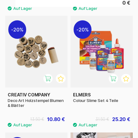
10 €
6.50 €
12.50 €
20%
20%
CREATIV COMPANY
ELMERS
Deco Art Holzstempel Blumen
Colour Slime Set 4 Teile
& Blätter
10.80 €
25.20 €
13.50 €
31.50 €