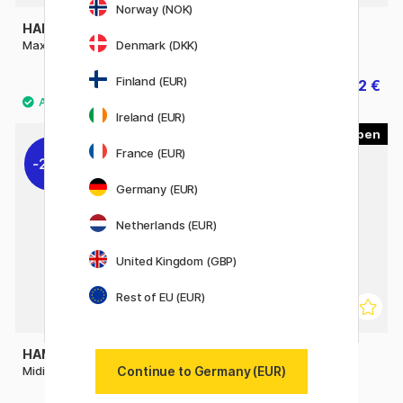
Norway (NOK)
HAMA
HAMA
Denmark (DKK)
Maxi Perlen 600er-Pack
Midi-Perlen 1000er-Pack
Finland (EUR)
14 €
2 €
17.50 €
2.50 €
Ireland (EUR)
4
3
France (EUR)
20%
Germany (EUR)
Netherlands (EUR)
United Kingdom (GBP)
Rest of EU (EUR)
HAMA
HAMA
Continue to Germany (EUR)
Midi-Perlen 6000er-Pack
Midi-Perlen 3000er-Pack