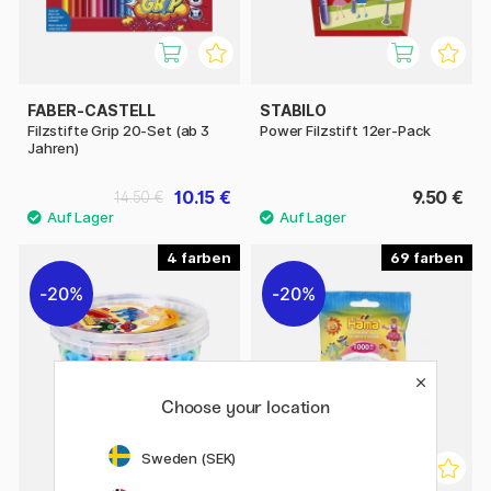
FABER-CASTELL
STABILO
Filzstifte Grip 20-Set (ab 3
Power Filzstift 12er-Pack
Jahren)
10.15 €
9.50 €
14.50 €
4
69
20%
20%
Choose your location
Sweden (SEK)