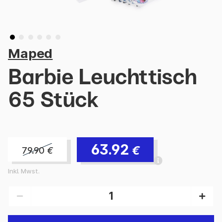
Maped
Barbie Leuchttisch
65 Stück
63.92
€
79.90
€
Inkl. Mwst.