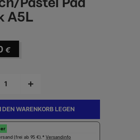
ch/Pastel Pad
k A5L
0
€
N DEN WARENKORB LEGEN
rsand (frei ab 95 €).*
Versandinfo