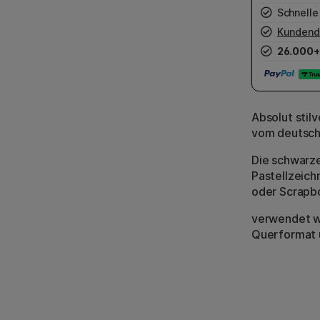
Schnelle
Kundend
26.000+
Absolut stil
vom deutsch
Die schwarze
Pastellzeich
oder Scrapb
verwendet we
Querformat u