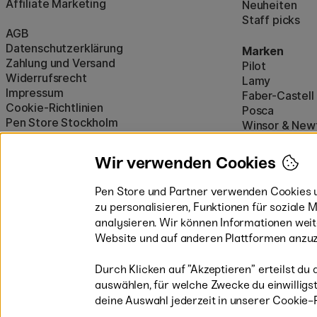
Affiliate Marketing
Neuheiten
Staff picks
AGB
Datenschutzerklärung
Marken
Zahlung und Versand
Pilot
Widerrufsrecht
Lamy
Impressum
Faber-Castell
Cookie-Richtlinien
Posca
Pen Store Stockholm
Winsor & New
Alle Marken a
Wir verwenden Cookies
Pen Store und Partner verwenden Cookies u
zu personalisieren, Funktionen für soziale
analysieren. Wir können Informationen wei
Website und auf anderen Plattformen anzuz
Durch Klicken auf ”Akzeptieren” erteilst du 
auswählen, für welche Zwecke du einwilligst,
Sichere Bezahlung mit Visa, Mastercard
deine Auswahl jederzeit in unserer Cookie-R