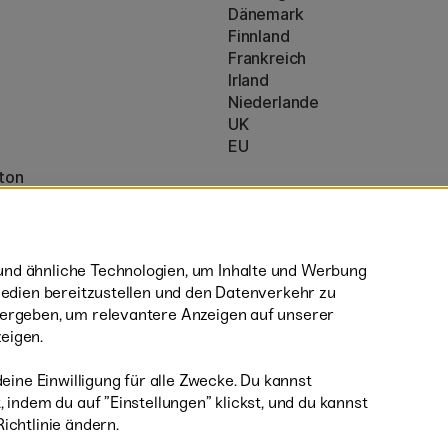
Dänemark
Finnland
Frankreich
Irland
Niederlande
UK
EU
ton
* Besondere
Versandbedingungen
nzeigen (160)
sperrige Produkte.
nd ähnliche Technologien, um Inhalte und Werbung
 Medien bereitzustellen und den Datenverkehr zu
tergeben, um relevantere Anzeigen auf unserer
eigen.
deine Einwilligung für alle Zwecke. Du kannst
 indem du auf ”Einstellungen” klickst, und du kannst
 und Paypal
ichtlinie ändern.