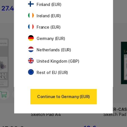
Finland (EUR)
27.45 €
7.68 €
9.60 €
Ireland (EUR)
France (EUR)
20%
Germany (EUR)
Netherlands (EUR)
United Kingdom (GBP)
Rest of EU (EUR)
Continue to Germany (EUR)
FABER-CASTELL
FABER-CAS
Sketch Pad A4
Sketch Pad