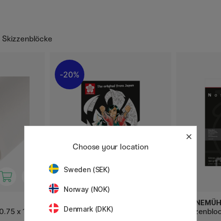
d Skizzenblöcke
20%
Choose your location
Sweden (SEK)
Norway (NOK)
SAKURA
HAHNEMÜH
Denmark (DKK)
 0.75 x 10 m
Manga Drawing Pad A5
Skizzenbloc