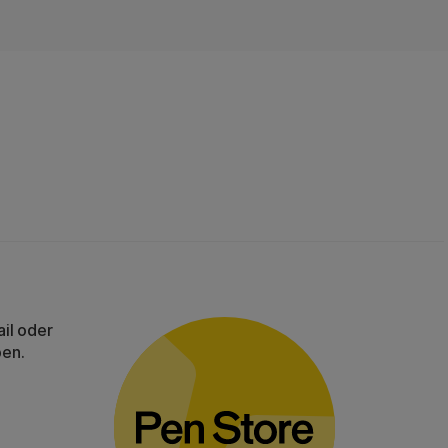
il oder
ben.