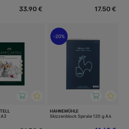
33.90 €
17.50 €
20%
TELL
HAHNEMÜHLE
 A3
Skizzenblock Spirale 120 g A4