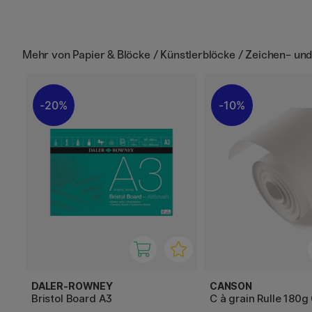
Mehr von
Papier & Blöcke / Künstlerblöcke / Zeichen- un
20%
10%
DALER-ROWNEY
CANSON
Bristol Board A3
C à grain Rulle 180g