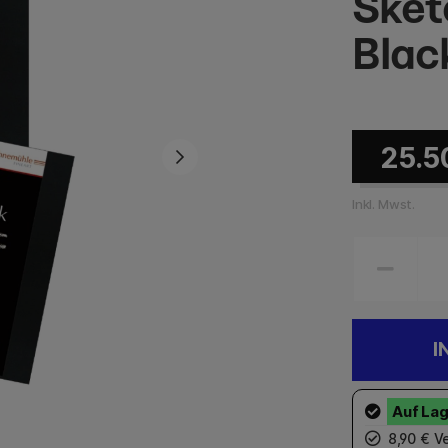
Sket
Blac
25.5
Inkl. Mwst.
I
8,90 € Ve