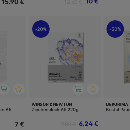
10 €
15.90 €
12.50 €
20%
30%
WINSOR & NEWTON
DEKORIMA
ier A5
Zeichenblock A5 220g
Bristol Pap
6.24 €
7 €
7.80 €