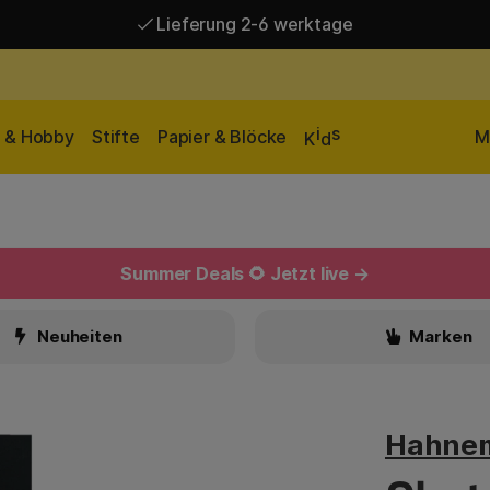
Lieferung 2-6 werktage
Versandkostenfrei ab 95 €*
Lieferung 2-6 werktage
i
s
n & Hobby
Stifte
Papier & Blöcke
M
K
d
Summer Deals 🌻 Jetzt live →
Neuheiten
Marken
Hahne