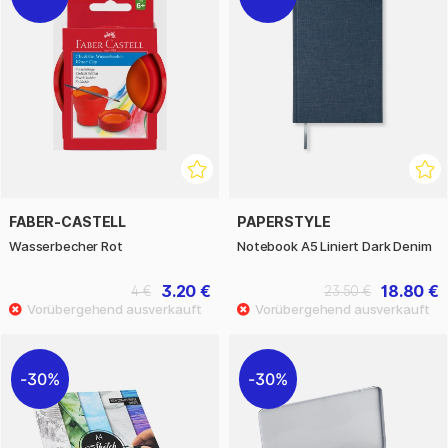
FABER-CASTELL
PAPERSTYLE
Wasserbecher Rot
Notebook A5 Liniert Dark Denim
3.20 €
18.80 €
4 €
23.50 €
30%
30%