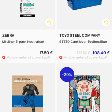
ZEBRA
TOYO STEEL COMPANY
Mildliner 5-pack Neutral set
ST350 Cantilever Toolbox Blue
17.50 €
108.40 €
135.50 €
20%