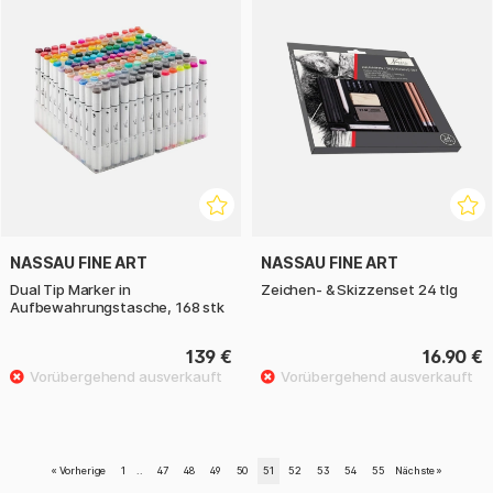
NASSAU FINE ART
NASSAU FINE ART
Dual Tip Marker in
Zeichen- & Skizzenset 24 tlg
Aufbewahrungstasche, 168 stk
139 €
16.90 €
«
Vorherige
1
..
47
48
49
50
51
52
53
54
55
Nächste
»