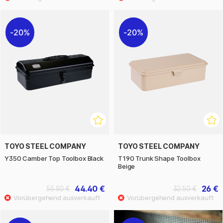
20%
20%
TOYO STEEL COMPANY
TOYO STEEL COMPANY
Y350 Camber Top Toolbox Black
T190 Trunk Shape Toolbox
Beige
44.40 €
26 €
55.50 €
32.50 €