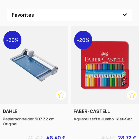
20%
20%
DAHLE
FABER-CASTELL
Papierschneider 507 32 cm
Aquarellstifte Jumbo 16er-Set
Original
48.40 €
28.72 €
60.50 €
35.90 €