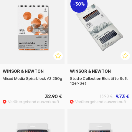
30%
WINSOR & NEWTON
WINSOR & NEWTON
Mixed Media Spiralblock A3 250g
Studio Collection Bleistifte Soft
12er-Set
32.90 €
9.73 €
13.90 €