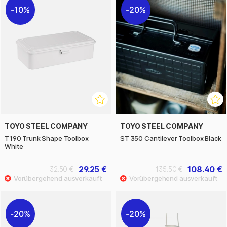
10%
20%
TOYO STEEL COMPANY
TOYO STEEL COMPANY
T190 Trunk Shape Toolbox
ST 350 Cantilever Toolbox Black
White
29.25 €
108.40 €
32.50 €
135.50 €
20%
20%