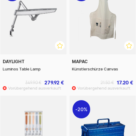
DAYLIGHT
MAPAC
Luminos Table Lamp
Künstlerschürze Canvas
279.92 €
17.20 €
349.90 €
21.50 €
20%