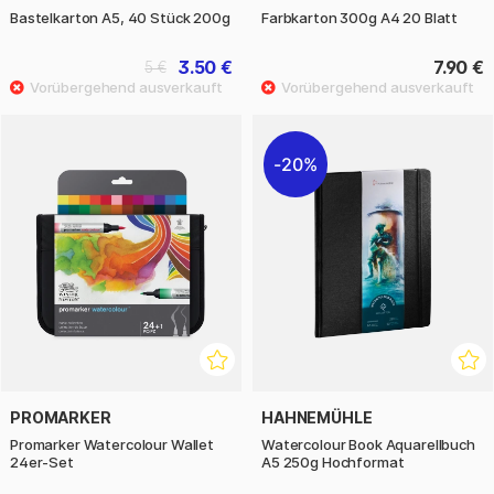
Bastelkarton A5, 40 Stück 200g
Farbkarton 300g A4 20 Blatt
3.50 €
7.90 €
5 €
20%
PROMARKER
HAHNEMÜHLE
Promarker Watercolour Wallet
Watercolour Book Aquarellbuch
24er-Set
A5 250g Hochformat