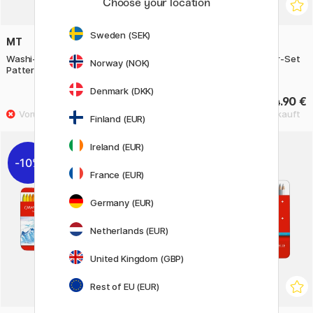
Choose your location
Sweden (SEK)
MT
CARAN D'ACHE
Washi-Tape Lisa Larson Mikey
Prismalo Aquarellstifte 6er-Set
Norway (NOK)
Pattern x MT
Denmark (DKK)
5.60 €
14.90 €
Finland (EUR)
Ireland (EUR)
10%
France (EUR)
Germany (EUR)
Netherlands (EUR)
United Kingdom (GBP)
Rest of EU (EUR)