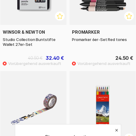
WINSOR & NEWTON
PROMARKER
Studio Collection Buntstifte
Promarker 6er-Set Red tones
Wallet 27er-Set
32.40 €
24.50 €
40.50 €