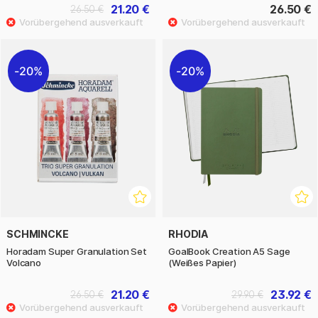
21.20 €
26.50 €
26.50 €
20%
20%
SCHMINCKE
RHODIA
Horadam Super Granulation Set
GoalBook Creation A5 Sage
Volcano
(Weißes Papier)
21.20 €
23.92 €
26.50 €
29.90 €