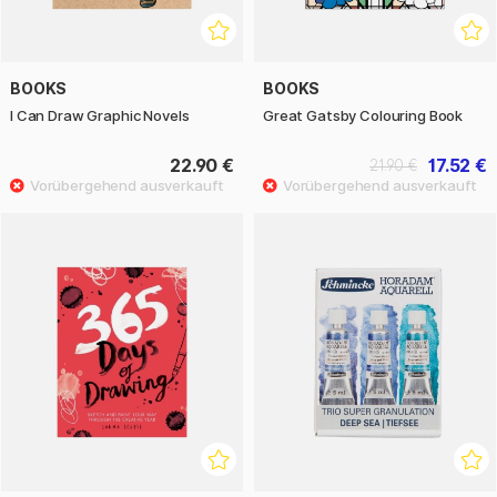
BOOKS
BOOKS
I Can Draw Graphic Novels
Great Gatsby Colouring Book
22.90 €
17.52 €
21.90 €