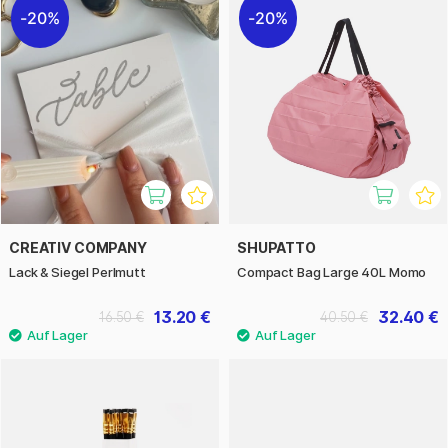
20%
20%
CREATIV COMPANY
SHUPATTO
Lack & Siegel Perlmutt
Compact Bag Large 40L Momo
13.20 €
32.40 €
16.50 €
40.50 €