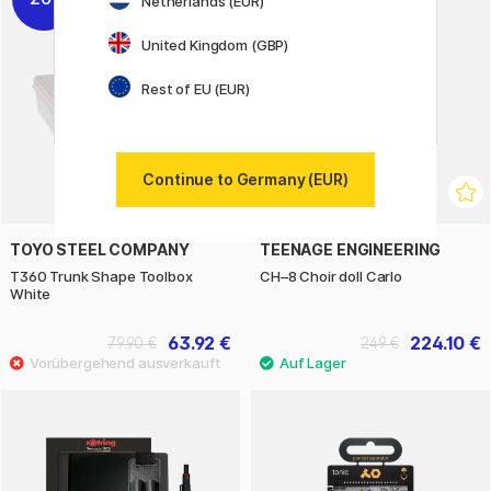
Netherlands (EUR)
United Kingdom (GBP)
Rest of EU (EUR)
Continue to Germany (EUR)
TOYO STEEL COMPANY
TEENAGE ENGINEERING
T360 Trunk Shape Toolbox
CH–8 Choir doll Carlo
White
63.92 €
224.10 €
79.90 €
249 €