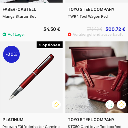
FABER-CASTELL
TOYO STEEL COMPANY
Manga Starter Set
TWR4 Tool Wagon Red
34.50 €
300.72 €
375.90 €
2
30%
PLATINUM
TOYO STEEL COMPANY
Procyon Füllfederhalter Carmine
ST350 Cantilever Toolbox Red