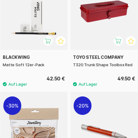
BLACKWING
TOYO STEEL COMPANY
Matte Soft 12er-Pack
T320 Trunk Shape Toolbox Red
42.50 €
49.50 €
30%
20%