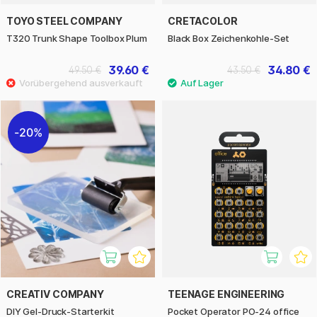
TOYO STEEL COMPANY
CRETACOLOR
T320 Trunk Shape Toolbox Plum
Black Box Zeichenkohle-Set
39.60 €
34.80 €
49.50 €
43.50 €
20%
CREATIV COMPANY
TEENAGE ENGINEERING
DIY Gel-Druck-Starterkit
Pocket Operator PO-24 office