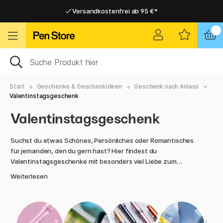
Versandkostenfrei ab 95 €*
Versandkostenfrei ab 95 €*
Lieferung 2-6 werktage
Lieferung 2-6 werktage
Start
Geschenke & Geschenkideen
Geschenk nach Anlass
Valentinstagsgeschenk
Valentinstagsgeschenk
Suchst du etwas Schönes, Persönliches oder Romantisches
für jemanden, den du gern hast? Hier findest du
Valentinstagsgeschenke mit besonders viel Liebe zum
Detail. Notizbücher in schönen Farben, Kalligrafiestifte,
Weiterlesen
kreative Geschenksets und kleine Design-Favoriten.
Perfekt, um Liebe stilvoll zu verschenken.