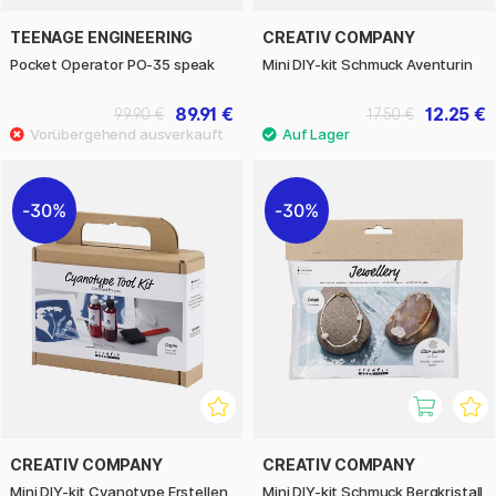
TEENAGE ENGINEERING
CREATIV COMPANY
Pocket Operator PO-35 speak
Mini DIY-kit Schmuck Aventurin
89.91 €
12.25 €
99.90 €
17.50 €
30%
30%
CREATIV COMPANY
CREATIV COMPANY
Mini DIY-kit Cyanotype Erstellen
Mini DIY-kit Schmuck Bergkristall