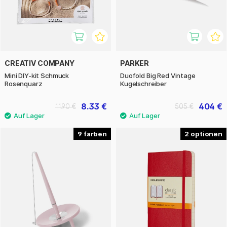
CREATIV COMPANY
PARKER
Mini DIY-kit Schmuck
Duofold Big Red Vintage
Rosenquarz
Kugelschreiber
8.33 €
404 €
11.90 €
505 €
9
2