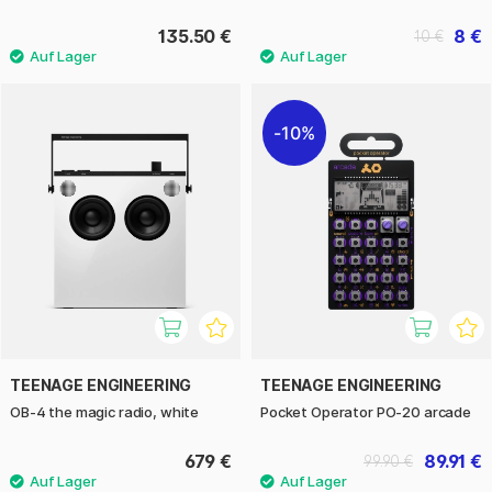
135.50 €
8 €
10 €
10%
TEENAGE ENGINEERING
TEENAGE ENGINEERING
OB-4 the magic radio, white
Pocket Operator PO-20 arcade
679 €
89.91 €
99.90 €