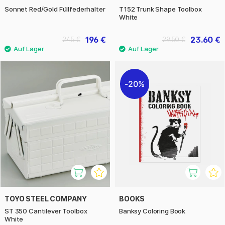
Sonnet Red/Gold Füllfederhalter
T152 Trunk Shape Toolbox
White
196 €
23.60 €
245 €
29.50 €
20%
TOYO STEEL COMPANY
BOOKS
ST 350 Cantilever Toolbox
Banksy Coloring Book
White