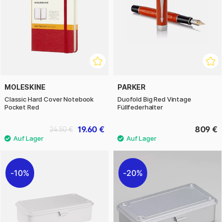
MOLESKINE
PARKER
Classic Hard Cover Notebook
Duofold Big Red Vintage
Pocket Red
Füllfederhalter
19.60 €
809 €
24.50 €
10%
20%