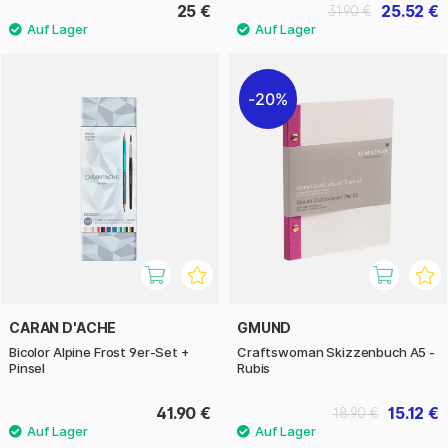
25 €
25.52 €
31.90 €
20%
CARAN D'ACHE
GMUND
Bicolor Alpine Frost 9er‑Set +
Craftswoman Skizzenbuch A5 -
Pinsel
Rubis
41.90 €
15.12 €
18.90 €