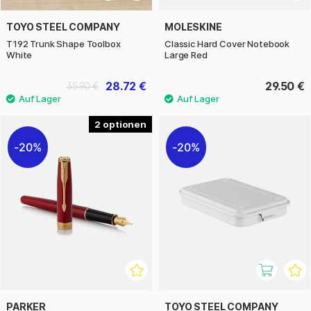
TOYO STEEL COMPANY
MOLESKINE
T192 Trunk Shape Toolbox
Classic Hard Cover Notebook
White
Large Red
28.72 €
29.50 €
35.90 €
2
20%
20%
PARKER
TOYO STEEL COMPANY