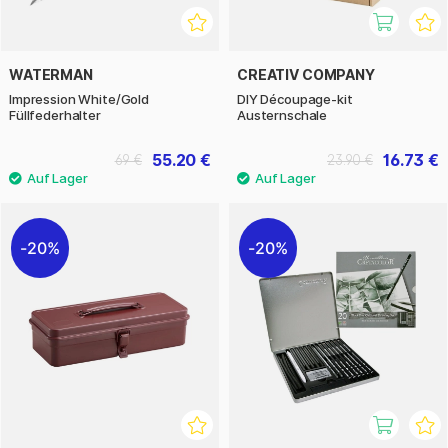
WATERMAN
CREATIV COMPANY
Impression White/Gold
DIY Découpage-kit
Füllfederhalter
Austernschale
55.20 €
16.73 €
69 €
23.90 €
20%
20%