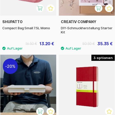
SHUPATTO
CREATIV COMPANY
Compact Bag Small 7.5L Momo
DIY-Schmuckherstellung Starter
Kit
13.20 €
35.35 €
16.50 €
50.50 €
3
20%