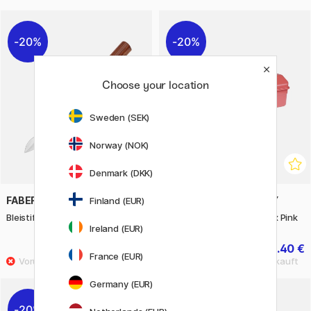
20%
20%
Choose your location
Sweden (SEK)
Norway (NOK)
Denmark (DKK)
FABER-CASTELL
TOYO STEEL COMPANY
Finland (EUR)
Bleistiftspitzermesser
Y350 Camber Top Toolbox Pink
Ireland (EUR)
19.92 €
44.40 €
24.90 €
55.50 €
France (EUR)
Germany (EUR)
20%
10%