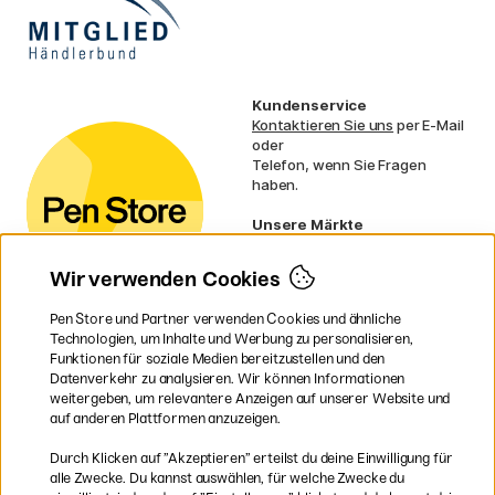
Kundenservice
Kontaktieren Sie uns
per E-Mail
oder
Telefon, wenn Sie Fragen
haben.
Unsere Märkte
Schweden
Norwegen
Wir verwenden Cookies
Dänemark
Finnland
Pen Store und Partner verwenden Cookies und ähnliche
Frankreich
Technologien, um Inhalte und Werbung zu personalisieren,
Irland
Funktionen für soziale Medien bereitzustellen und den
Niederlande
Datenverkehr zu analysieren. Wir können Informationen
UK
weitergeben, um relevantere Anzeigen auf unserer Website und
EU
auf anderen Plattformen anzuzeigen.
* Besondere
Versandbedingungen
Durch Klicken auf ”Akzeptieren” erteilst du deine Einwilligung für
gelten für sperrige Produkte.
alle Zwecke. Du kannst auswählen, für welche Zwecke du