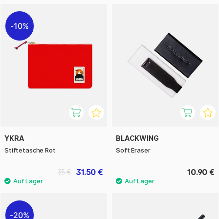
10%
YKRA
BLACKWING
Stiftetasche Rot
Soft Eraser
31.50 €
10.90 €
35 €
20%