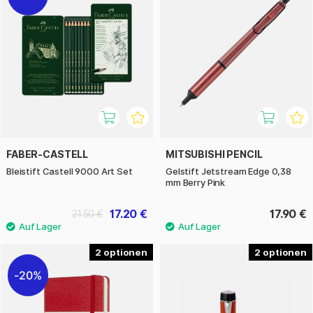
FABER-CASTELL
MITSUBISHI PENCIL
Bleistift Castell 9000 Art Set
Gelstift Jetstream Edge 0,38
mm Berry Pink
17.20 €
17.90 €
21.50 €
2
2
20%