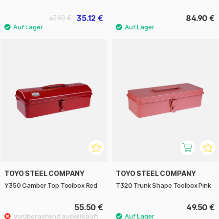
35.12 €
84.90 €
43.90 €
TOYO STEEL COMPANY
TOYO STEEL COMPANY
Y350 Camber Top Toolbox Red
T320 Trunk Shape Toolbox Pink
55.50 €
49.50 €