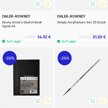
DALER-ROWNEY
DALER-ROWNEY
Ebony Artist's Sketch Book
Simply Acrylfarben-Set 25 Stück
Spiral A6
14.32 €
21.20 €
17.90 €
26.50 €
20%
20%