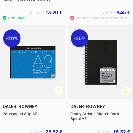
13.20 €
9.45 €
16.50 €
13.50 €
20%
20%
DALER-ROWNEY
DALER-ROWNEY
Pauspapier 60g A3
Ebony Artist's Sketch Book
Spiral A5
25.52 €
18.32 €
31.90 €
22.90 €