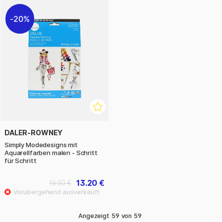
20%
DALER-ROWNEY
Simply Modedesigns mit
Aquarellfarben malen - Schritt
für Schritt
13.20 €
16.50 €
Angezeigt
59
von
59