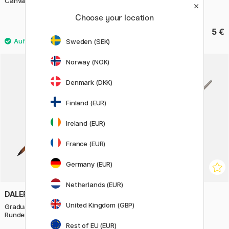
Canvas board Baumwolle A3
Graduate Synthetikpinsel
Runden 12
Choose your location
7.68 €
5 €
9.60 €
Sweden (SEK)
Norway (NOK)
20%
Denmark (DKK)
Finland (EUR)
Ireland (EUR)
France (EUR)
Germany (EUR)
Netherlands (EUR)
DALER-ROWNEY
DALER-ROWNEY
United Kingdom (GBP)
Graduate Synthetikpinsel
Graduate Synthetikpinsel
Runden 10
Runden 4
Rest of EU (EUR)