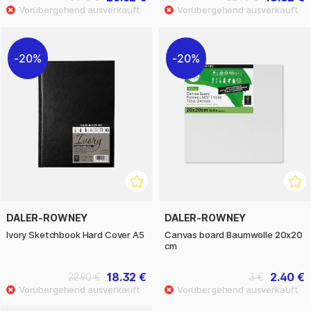
20%
20%
DALER-ROWNEY
DALER-ROWNEY
Ivory Sketchbook Hard Cover A5
Canvas board Baumwolle 20x20
cm
18.32 €
2.40 €
22.90 €
3 €