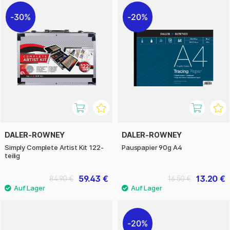
30%
20%
DALER-ROWNEY
DALER-ROWNEY
Simply Complete Artist Kit 122-
Pauspapier 90g A4
teilig
59.43 €
13.20 €
84.90 €
16.50 €
20%