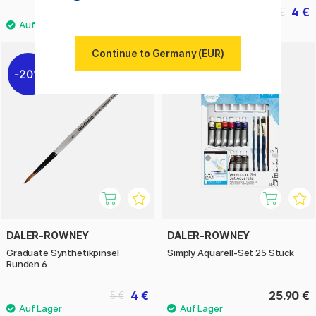
5 €
4 €
5 €
Continue to Germany (EUR)
20%
DALER-ROWNEY
DALER-ROWNEY
Graduate Synthetikpinsel
Simply Aquarell-Set 25 Stück
Runden 6
4 €
25.90 €
5 €