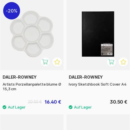
20%
DALER-ROWNEY
DALER-ROWNEY
Artists Porzellanpalette blume Ø
Ivory Sketchbook Soft Cover A4
15,3 cm
16.40 €
30.50 €
20.50 €