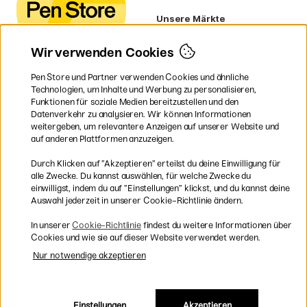
Unsere Märkte
Schweden
Norwegen
Wir verwenden Cookies
Dänemark
Finnland
Pen Store und Partner verwenden Cookies und ähnliche
Frankreich
Technologien, um Inhalte und Werbung zu personalisieren,
Irland
Funktionen für soziale Medien bereitzustellen und den
Niederlande
Datenverkehr zu analysieren. Wir können Informationen
UK
weitergeben, um relevantere Anzeigen auf unserer Website und
EU
auf anderen Plattformen anzuzeigen.
* Besondere
Versandbedingungen
Durch Klicken auf ”Akzeptieren” erteilst du deine Einwilligung für
gelten für sperrige Produkte.
alle Zwecke. Du kannst auswählen, für welche Zwecke du
einwilligst, indem du auf ”Einstellungen” klickst, und du kannst deine
Auswahl jederzeit in unserer Cookie-Richtlinie ändern.
Sichere Bezahlung mit Visa, Mastercard und Paypal
In unserer
Cookie-Richtlinie
findest du weitere Informationen über
Cookies und wie sie auf dieser Website verwendet werden.
Nur notwendige akzeptieren
Versandkostenfrei ab 95 €
Einstellungen
Akzeptieren