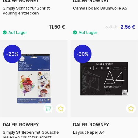
DALER-ROWNEY
DALER-ROWNEY
Simply Schritt für Schritt
Canvas board Baumwolle A5
Pouring entdecken
11.50 €
2.56 €
3.20 €
20%
30%
DALER-ROWNEY
DALER-ROWNEY
Simply Stillleben mit Gouache
Layout Paper A4
malen - Schritt für Schritt