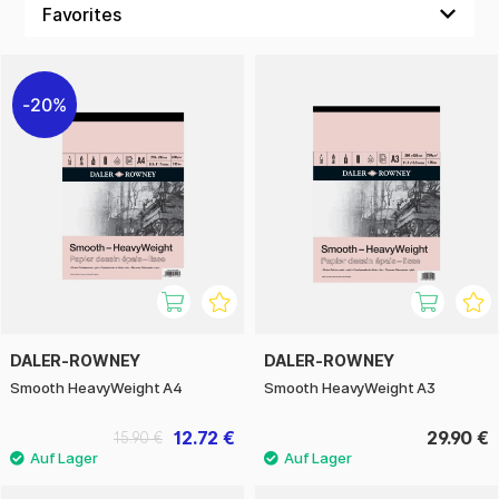
Papiersortiment die meisten Anforderungen auf dem Markt
erfüllen. Daler-Rowney bietet für jede Künstlertechnik und
Fähigkeit das passende Papier. Entdecke unser großes
Sortiment an deren hochwertigen Papiervarianten!
20%
DALER-ROWNEY
DALER-ROWNEY
Smooth HeavyWeight A4
Smooth HeavyWeight A3
12.72 €
29.90 €
15.90 €