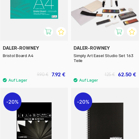
DALER-ROWNEY
DALER-ROWNEY
Bristol Board A4
Simply Art Easel Studio Set 163
Teile
7.92 €
62.50 €
9.90 €
125 €
20%
20%