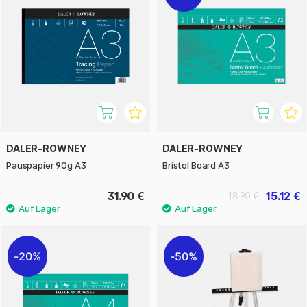
DALER-ROWNEY
DALER-ROWNEY
Pauspapier 90g A3
Bristol Board A3
31.90 €
15.12 €
18.90 €
20%
50%