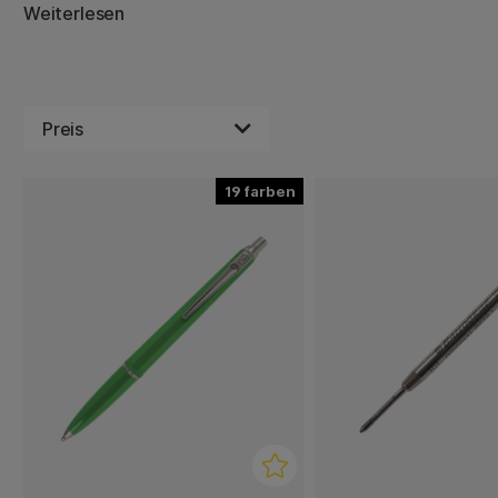
Schweden die klassischen Modelle Epoca und Desk Set b
Weiterlesen
Modelle und Farben sind weitverbreitet und bestätigen, 
weiterhin zu rechnen ist! Die Lebensdauer ihrer Tintenpa
doch sollten sie tatsächlich einmal aufgebraucht sein, ha
– in zahlreichen Breiten und Farben.
Preis
19