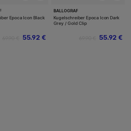
F
BALLOGRAF
iber Epoca Icon Black
Kugelschreiber Epoca Icon Dark
Grey / Gold Clip
55.92 €
55.92 €
69.90 €
69.90 €