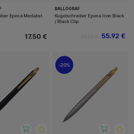
F
BALLOGRAF
iber Epoca Medalist
Kugelschreiber Epoca Icon Black
/ Black Clip
55.92 €
17.50 €
69.90 €
20%