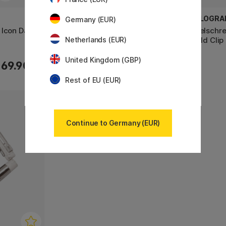
BALLOGRAF
BALLOGRA
Germany (EUR)
 Icon Dark
Kugelschreiber Epoca Icon Silver
Kugelschre
/ Gold Clip
Netherlands (EUR)
/ Gold Clip
United Kingdom (GBP)
69.90 €
69.90 €
Rest of EU (EUR)
Continue to Germany (EUR)