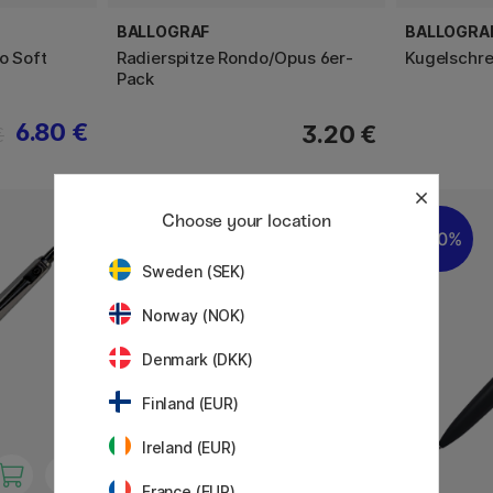
BALLOGRAF
BALLOGRA
o Soft
Radierspitze Rondo/Opus 6er-
Kugelschre
Pack
6.80 €
3.20 €
€
Choose your location
20%
Sweden (SEK)
Norway (NOK)
Denmark (DKK)
Finland (EUR)
Ireland (EUR)
France (EUR)