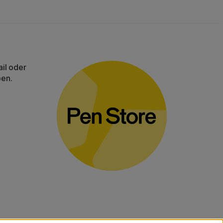
il oder
ben.
gelten für