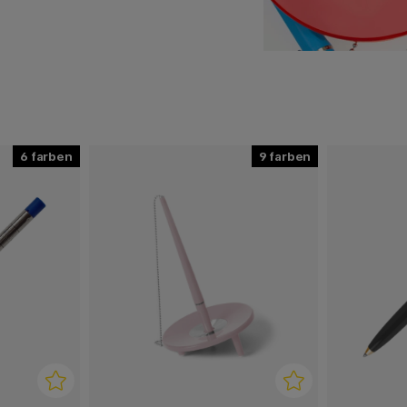
ekannt. Auch ihre späteren
dass mit Ballograf
tronen ist extrem lang,
ben wir natürlich die Minen
6
9