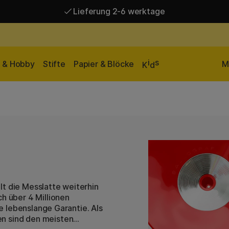
Lieferung 2-6 werktage
Versandkostenfrei ab 95 €*
Lieferung 2-6 werktage
i
s
n & Hobby
Stifte
Papier & Blöcke
M
K
d
lt die Messlatte weiterhin
ch über 4 Millionen
ne lebenslange Garantie. Als
en sind den meisten