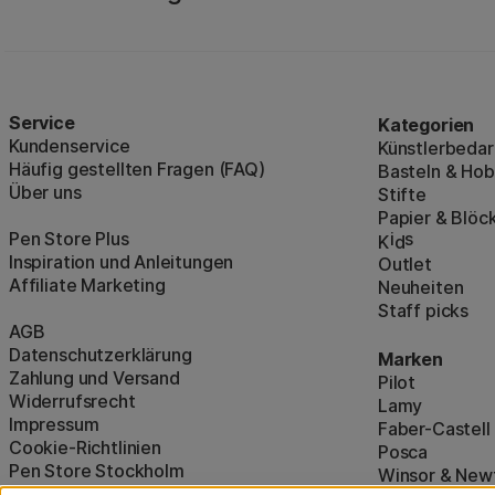
Service
Kategorien
Kundenservice
Künstlerbedar
Häufig gestellten Fragen (FAQ)
Basteln & Ho
Über uns
Stifte
Papier & Blöc
Pen Store Plus
i
s
K
d
Inspiration und Anleitungen
Outlet
Affiliate Marketing
Neuheiten
Staff picks
AGB
Datenschutzerklärung
Marken
Zahlung und Versand
Pilot
Widerrufsrecht
Lamy
Impressum
Faber-Castell
Cookie-Richtlinien
Posca
Pen Store Stockholm
Winsor & New