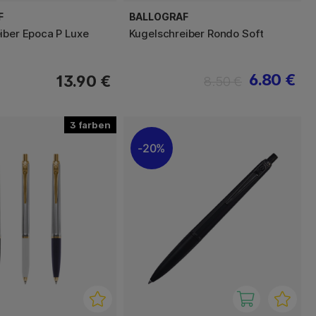
F
BALLOGRAF
iber Epoca P Luxe
Kugelschreiber Rondo Soft
6.80 €
13.90 €
8.50 €
3
20%