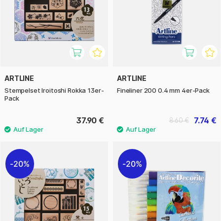
ARTLINE
ARTLINE
Stempelset Iroitoshi Rokka 13er-
Fineliner 200 0.4 mm 4er-Pack
Pack
37.90 €
7.74 €
8.60 €
20%
20%