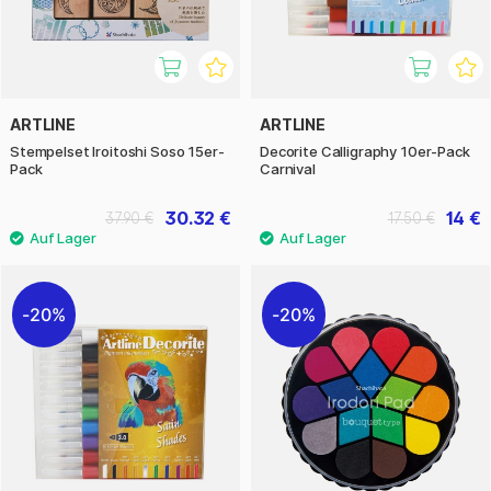
ARTLINE
ARTLINE
Stempelset Iroitoshi Soso 15er-
Decorite Calligraphy 10er-Pack
Pack
Carnival
30.32 €
14 €
37.90 €
17.50 €
20%
20%