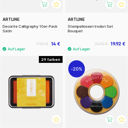
ARTLINE
ARTLINE
Decorite Calligraphy 10er-Pack
Stempelkissen Irodori Set
Satin
Bouquet
14 €
19.92 €
17.50 €
24.90 €
29
20%