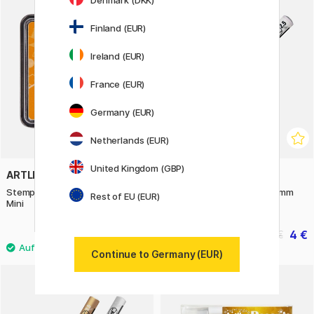
Denmark (DKK)
20%
Finland (EUR)
Ireland (EUR)
France (EUR)
Germany (EUR)
Netherlands (EUR)
United Kingdom (GBP)
ARTLINE
ARTLINE
Stempelkissen Iromoyo Warabe
Calligraphy Pen White 2.5 mm
Rest of EU (EUR)
Mini
9.50 €
4 €
5 €
Continue to Germany (EUR)
2