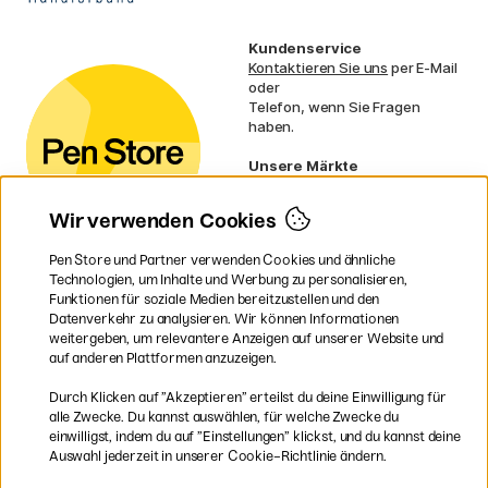
Kundenservice
Kontaktieren Sie uns
per E-Mail
oder
Telefon, wenn Sie Fragen
haben.
Unsere Märkte
Schweden
Norwegen
Wir verwenden Cookies
Dänemark
Finnland
Pen Store und Partner verwenden Cookies und ähnliche
Frankreich
Technologien, um Inhalte und Werbung zu personalisieren,
Irland
Funktionen für soziale Medien bereitzustellen und den
Niederlande
Datenverkehr zu analysieren. Wir können Informationen
UK
weitergeben, um relevantere Anzeigen auf unserer Website und
EU
auf anderen Plattformen anzuzeigen.
* Besondere
Versandbedingungen
Durch Klicken auf ”Akzeptieren” erteilst du deine Einwilligung für
gelten für sperrige Produkte.
alle Zwecke. Du kannst auswählen, für welche Zwecke du
einwilligst, indem du auf ”Einstellungen” klickst, und du kannst deine
Auswahl jederzeit in unserer Cookie-Richtlinie ändern.
Sichere Bezahlung mit Visa, Mastercard und Paypal