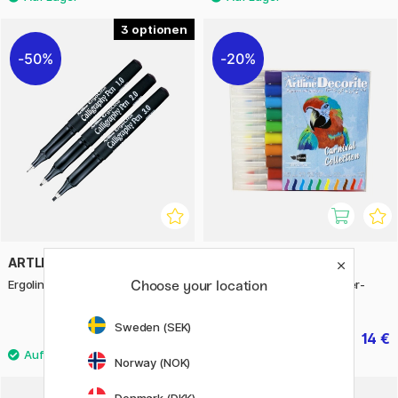
3
50%
20%
ARTLINE
ARTLINE
Ergoline Calligraphy Pen Black
Decorite Brush Marker 10er-
Choose your location
Pack Carnival
Sweden (SEK)
1.75 €
14 €
3.50 €
17.50 €
Norway (NOK)
29