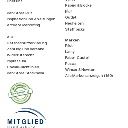
Über uns
Papier & Blöcke
i
s
K
d
Pen Store Plus
Outlet
Inspiration und Anleitungen
Neuheiten
Affiliate Marketing
Staff picks
AGB
Marken
Datenschutzerklärung
Pilot
Zahlung und Versand
Lamy
Widerrufsrecht
Faber-Castell
Impressum
Posca
Cookie-Richtlinien
Winsor & Newton
Pen Store Stockholm
Alle Marken anzeigen (160)