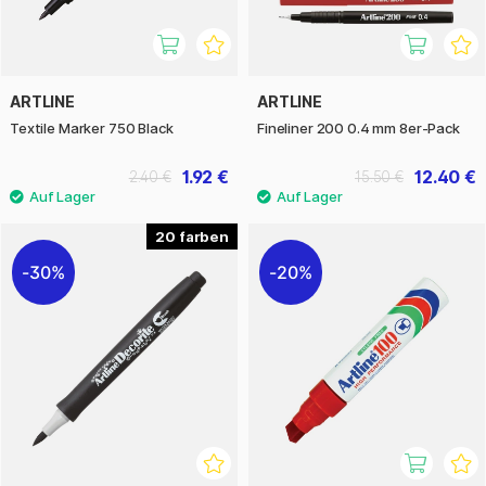
ARTLINE
ARTLINE
Textile Marker 750 Black
Fineliner 200 0.4 mm 8er-Pack
1.92 €
12.40 €
2.40 €
15.50 €
20
30%
20%