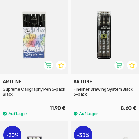
ARTLINE
ARTLINE
Supreme Calligraphy Pen 5-pack
Fineliner Drawing System Black
Black
3-pack
11.90 €
8.60 €
20%
30%