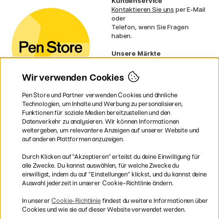
Kundenservice
Kontaktieren Sie uns
per E-Mail
oder
Telefon, wenn Sie Fragen
haben.
Unsere Märkte
Schweden
Norwegen
Wir verwenden Cookies
Dänemark
Finnland
Pen Store und Partner verwenden Cookies und ähnliche
Frankreich
Technologien, um Inhalte und Werbung zu personalisieren,
Irland
Funktionen für soziale Medien bereitzustellen und den
Niederlande
Datenverkehr zu analysieren. Wir können Informationen
UK
weitergeben, um relevantere Anzeigen auf unserer Website und
EU
auf anderen Plattformen anzuzeigen.
* Besondere
Versandbedingungen
Durch Klicken auf ”Akzeptieren” erteilst du deine Einwilligung für
gelten für sperrige Produkte.
alle Zwecke. Du kannst auswählen, für welche Zwecke du
einwilligst, indem du auf ”Einstellungen” klickst, und du kannst deine
Auswahl jederzeit in unserer Cookie-Richtlinie ändern.
Sichere Bezahlung mit Visa, Mastercard und Paypal
In unserer
Cookie-Richtlinie
findest du weitere Informationen über
Cookies und wie sie auf dieser Website verwendet werden.