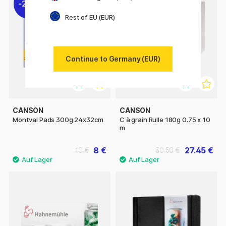
20%
10%
Rest of EU (EUR)
Continue to Germany (EUR)
CANSON
CANSON
Montval Pads 300g 24x32cm
C à grain Rulle 180g 0.75 x 10
m
8 €
27.45 €
10 €
30.50 €