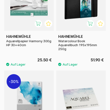
HAHNEMÜHLE
HAHNEMÜHLE
Aquarellpapier Harmony 300g
Watercolour Book
HP 30×40cm
Aquarellbuch 195x195mm
250g
25.50 €
51.90 €
30%