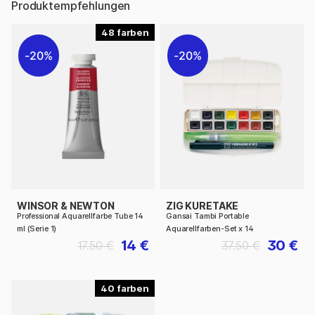
Produktempfehlungen
48
20%
20%
WINSOR & NEWTON
ZIG KURETAKE
Professional Aquarellfarbe Tube 14
Gansai Tambi Portable
ml (Serie 1)
Aquarellfarben-Set x 14
14 €
30 €
17.50 €
37.50 €
40