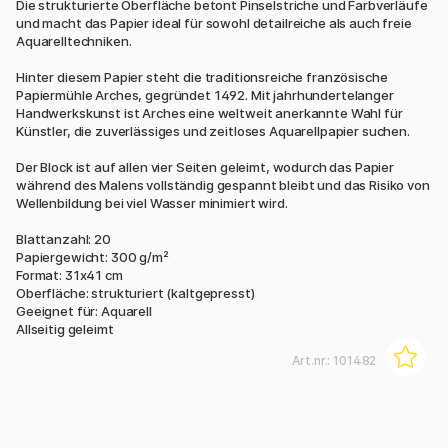
Die strukturierte Oberfläche betont Pinselstriche und Farbverläufe
und macht das Papier ideal für sowohl detailreiche als auch freie
Aquarelltechniken.
Hinter diesem Papier steht die traditionsreiche französische
Papiermühle Arches, gegründet 1492. Mit jahrhundertelanger
Handwerkskunst ist Arches eine weltweit anerkannte Wahl für
Künstler, die zuverlässiges und zeitloses Aquarellpapier suchen.
Der Block ist auf allen vier Seiten geleimt, wodurch das Papier
während des Malens vollständig gespannt bleibt und das Risiko von
Wellenbildung bei viel Wasser minimiert wird.
Blattanzahl: 20
Papiergewicht: 300 g/m²
Format: 31x41 cm
Oberfläche: strukturiert (kaltgepresst)
Geeignet für: Aquarell
Allseitig geleimt
Art.nr.:
101482