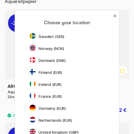
Aquarellpapier
Choose your location
20%
20%
Sweden (SEK)
Norway (NOK)
Denmark (DKK)
Finland (EUR)
Ireland (EUR)
ARCHES
CANSON
Aquarellpapier CP 300g
XL Aquarelle 300g A4
France (EUR)
26x36 cm
Germany (EUR)
37.52 €
13.52 €
46.90 €
16.90 €
Netherlands (EUR)
United Kingdom (GBP)