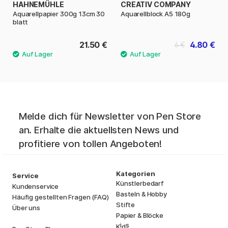
HAHNEMÜHLE
CREATIV COMPANY
Aquarellpapier 300g 13cm 30
Aquarellblock A5 180g
blatt
21.50 €
4.80 €
6 €
Melde dich für Newsletter von Pen Store
an. Erhalte die aktuellsten News und
profitiere von tollen Angeboten!
Kategorien
Service
Künstlerbedarf
Kundenservice
Basteln & Hobby
Häufig gestellten Fragen (FAQ)
Stifte
Über uns
Papier & Blöcke
i
s
K
d