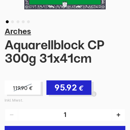
Arches
Aquarellblock CP
300g 31x41cm
95.92
€
119.90
€
Inkl. Mwst.