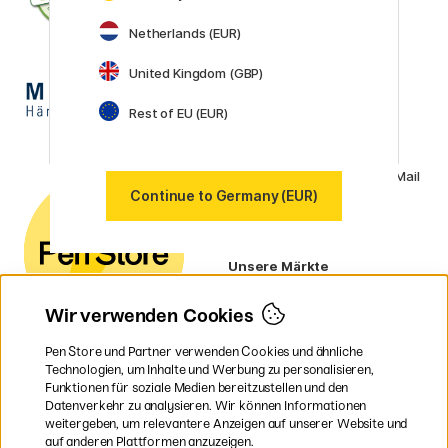
Netherlands (EUR)
United Kingdom (GBP)
Rest of EU (EUR)
Kundenservice
Kontaktieren Sie uns
per E-Mail
oder
Continue to Germany (EUR)
Telefon, wenn Sie Fragen
haben.
Unsere Märkte
Schweden
Norwegen
Wir verwenden Cookies
Dänemark
Finnland
Pen Store und Partner verwenden Cookies und ähnliche
Frankreich
Technologien, um Inhalte und Werbung zu personalisieren,
Irland
Funktionen für soziale Medien bereitzustellen und den
Niederlande
Datenverkehr zu analysieren. Wir können Informationen
UK
weitergeben, um relevantere Anzeigen auf unserer Website und
EU
auf anderen Plattformen anzuzeigen.