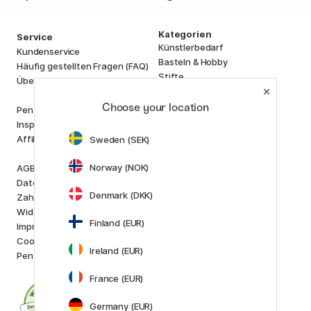
Kategorien
Service
Künstlerbedarf
Kundenservice
Basteln & Hobby
Häufig gestellten Fragen (FAQ)
Stifte
Über uns
Papier & Blöcke
i
s
Choose your location
K
d
Pen Store Plus
Outlet
Inspiration und Anleitungen
Neuheiten
Affiliate Marketing
Sweden (SEK)
Staff picks
Norway (NOK)
AGB
Marken
Datenschutzerklärung
Pilot
Denmark (DKK)
Zahlung und Versand
Lamy
Widerrufsrecht
Faber-Castell
Finland (EUR)
Impressum
Posca
Cookie-Richtlinien
Winsor & Newton
Ireland (EUR)
Pen Store Stockholm
Alle Marken anzeigen (160)
France (EUR)
Germany (EUR)