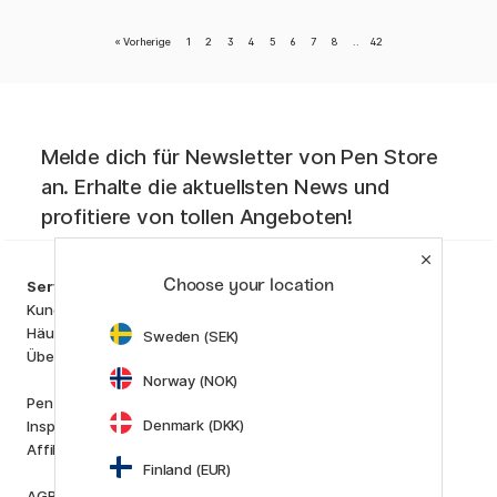
«
Vorherige
1
2
3
4
5
6
7
8
..
42
Melde dich für Newsletter von Pen Store
an. Erhalte die aktuellsten News und
profitiere von tollen Angeboten!
Kategorien
Choose your location
Service
Künstlerbedarf
Kundenservice
Basteln & Hobby
Häufig gestellten Fragen (FAQ)
Sweden (SEK)
Stifte
Über uns
Papier & Blöcke
Norway (NOK)
i
s
K
d
Pen Store Plus
Outlet
Denmark (DKK)
Inspiration und Anleitungen
Neuheiten
Affiliate Marketing
Staff picks
Finland (EUR)
AGB