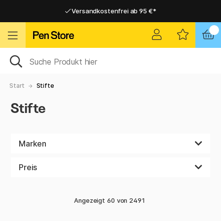
Versandkostenfrei ab 95 €*
Versandkostenfrei ab 95 €*
Lieferung 2-6 werktage
Lieferung 2-6 werktage
Start
Stifte
Stifte
Marken
Preis
Angezeigt
60
von
2491