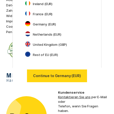
Marken
Ireland (EUR)
Datenschutzerklärung
Pilot
Zahlung und Versand
Lamy
France (EUR)
Widerrufsrecht
Faber-Castell
Impressum
Posca
Germany (EUR)
Cookie-Richtlinien
Winsor & Newton
Pen Store Stockholm
Alle Marken anzeigen (160)
Netherlands (EUR)
United Kingdom (GBP)
Rest of EU (EUR)
Continue to Germany (EUR)
Kundenservice
Kontaktieren Sie uns
per E-Mail
oder
Telefon, wenn Sie Fragen
haben.