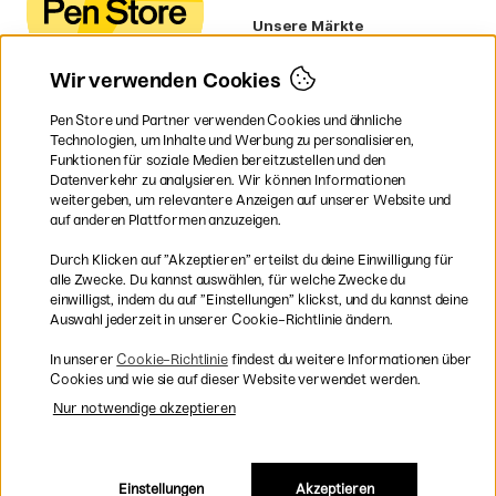
Unsere Märkte
Schweden
Norwegen
Wir verwenden Cookies
Dänemark
Finnland
Pen Store und Partner verwenden Cookies und ähnliche
Frankreich
Technologien, um Inhalte und Werbung zu personalisieren,
Irland
Funktionen für soziale Medien bereitzustellen und den
Niederlande
Datenverkehr zu analysieren. Wir können Informationen
UK
weitergeben, um relevantere Anzeigen auf unserer Website und
EU
auf anderen Plattformen anzuzeigen.
* Besondere
Versandbedingungen
Durch Klicken auf ”Akzeptieren” erteilst du deine Einwilligung für
gelten für sperrige Produkte.
alle Zwecke. Du kannst auswählen, für welche Zwecke du
einwilligst, indem du auf ”Einstellungen” klickst, und du kannst deine
Auswahl jederzeit in unserer Cookie-Richtlinie ändern.
Sichere Bezahlung mit Visa, Mastercard und Paypal
In unserer
Cookie-Richtlinie
findest du weitere Informationen über
Cookies und wie sie auf dieser Website verwendet werden.
Nur notwendige akzeptieren
Versandkostenfrei ab 95 €
Einstellungen
Akzeptieren