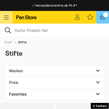
Versandkostenfrei ab 95 €*
Versandkostenfrei ab 95 €*
Lieferung 2-6 werktage
Lieferung 2-6 werktage
Start
Stifte
Stifte
Marken
Preis
3