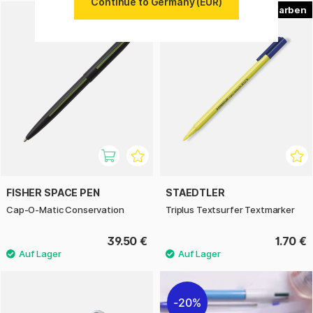
Continue to Germany (EUR)
4
FISHER SPACE PEN
STAEDTLER
Cap-O-Matic Conservation
Triplus Textsurfer Textmarker
39.50 €
1.70 €
20%