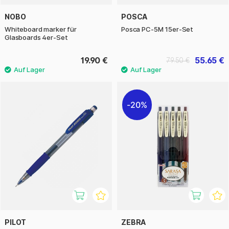
NOBO
POSCA
Whiteboard marker für
Posca PC-5M 15er-Set
Glasboards 4er-Set
19.90 €
55.65 €
79.50 €
20%
PILOT
ZEBRA