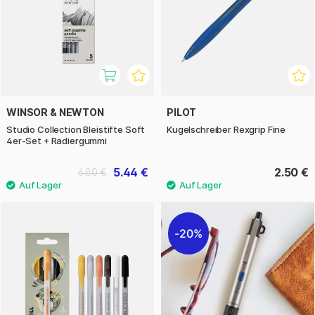
WINSOR & NEWTON
PILOT
Studio Collection Bleistifte Soft
Kugelschreiber Rexgrip Fine
4er-Set + Radiergummi
5.44 €
2.50 €
6.80 €
20%