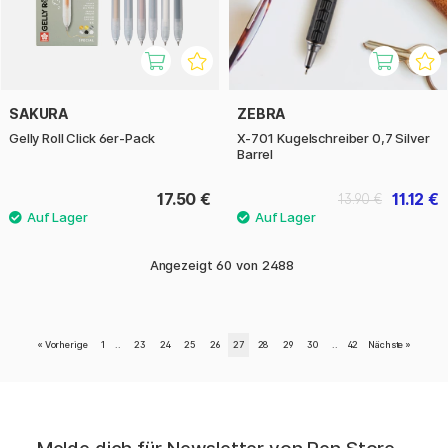
SAKURA
ZEBRA
Gelly Roll Click 6er-Pack
X-701 Kugelschreiber 0,7 Silver
Barrel
17.50 €
11.12 €
13.90 €
Angezeigt
60
von
2488
«
Vorherige
1
..
23
24
25
26
27
28
29
30
..
42
Nächste
»