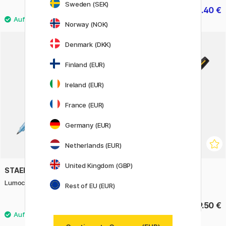
Sweden (SEK)
5.90 €
28.40 €
35.50 €
Norway (NOK)
4
Denmark (DKK)
Finland (EUR)
Ireland (EUR)
France (EUR)
Germany (EUR)
Netherlands (EUR)
United Kingdom (GBP)
STAEDTLER
FISHER SPACE PEN
Lumocolor Correctable Medium
Cap-O-Matic Dispatchers
Rest of EU (EUR)
3.50 €
39.50 €