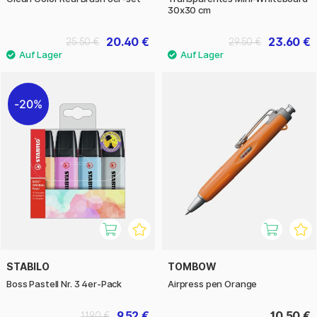
30x30 cm
20.40 €
23.60 €
25.50 €
29.50 €
20%
STABILO
TOMBOW
Boss Pastell Nr. 3 4er-Pack
Airpress pen Orange
9.52 €
10.50 €
11.90 €