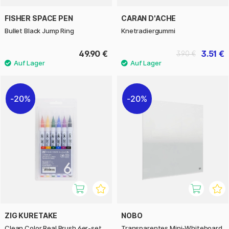
FISHER SPACE PEN
CARAN D'ACHE
Bullet Black Jump Ring
Knetradiergummi
49.90 €
3.51 €
3.90 €
20%
20%
ZIG KURETAKE
NOBO
Clean Color Real Brush 6er-set
Transparentes Mini-Whiteboard