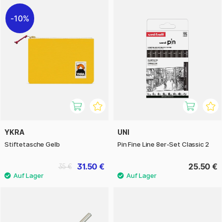
10%
YKRA
UNI
Stiftetasche Gelb
Pin Fine Line 8er-Set Classic 2
31.50 €
25.50 €
35 €