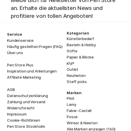
Melde dich für Newsletter von Pen Store
an. Erhalte die aktuellsten News und
profitiere von tollen Angeboten!
Kategorien
Service
Künstlerbedarf
Kundenservice
Basteln & Hobby
Häufig gestellten Fragen (FAQ)
Stifte
Über uns
Papier & Blöcke
i
s
K
d
Pen Store Plus
Outlet
Inspiration und Anleitungen
Neuheiten
Affiliate Marketing
Staff picks
AGB
Marken
Datenschutzerklärung
Pilot
Zahlung und Versand
Lamy
Widerrufsrecht
Faber-Castell
Impressum
Posca
Cookie-Richtlinien
Winsor & Newton
Pen Store Stockholm
Alle Marken anzeigen (160)