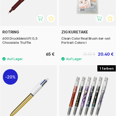
ROTRING
ZIG KURETAKE
600 Druckbleistift 0,5
Clean Color Real Brush 6er-set
Chocolate Truffle
Portrait Colors I
65 €
20.40 €
25.50 €
1
20%