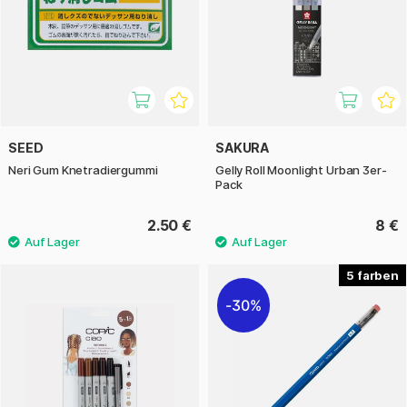
SEED
SAKURA
Neri Gum Knetradiergummi
Gelly Roll Moonlight Urban 3er-
Pack
2.50 €
8 €
5
30%