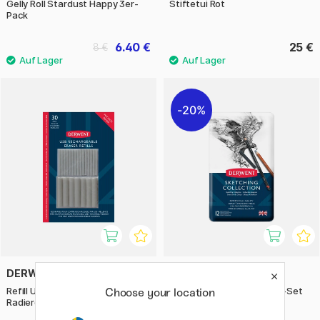
Gelly Roll Stardust Happy 3er-
Stiftetui Rot
Pack
6.40 €
25 €
8 €
20%
DERWENT
DERWENT
Refill USB Elektrischer
Sketching Collection 12er-Set
Choose your location
Radiergummi 30 stk