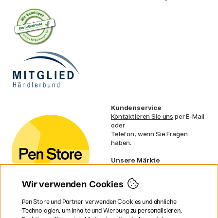
Kundenservice
Kontaktieren Sie uns
per E-Mail
oder
Telefon, wenn Sie Fragen
haben.
Unsere Märkte
Schweden
Norwegen
Wir verwenden Cookies
Dänemark
Finnland
Pen Store und Partner verwenden Cookies und ähnliche
Frankreich
Technologien, um Inhalte und Werbung zu personalisieren,
Irland