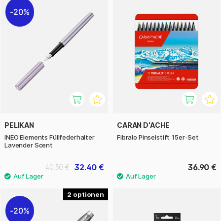
20%
PELIKAN
CARAN D'ACHE
INEO Elements Füllfederhalter
Fibralo Pinselstift 15er-Set
Lavender Scent
32.40 €
36.90 €
40.50 €
2
20%