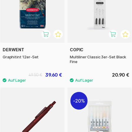
DERWENT
COPIC
Graphitint 12er-Set
Multiliner Classic 3er-Set Black
Fine
39.60 €
20.90 €
49.50 €
20%