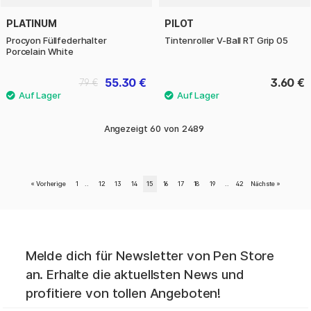
PLATINUM
PILOT
Procyon Füllfederhalter
Tintenroller V-Ball RT Grip 05
Porcelain White
55.30 €
3.60 €
79 €
Angezeigt
60
von
2489
«
Vorherige
1
..
12
13
14
15
16
17
18
19
..
42
Nächste
»
Melde dich für Newsletter von Pen Store
an. Erhalte die aktuellsten News und
profitiere von tollen Angeboten!