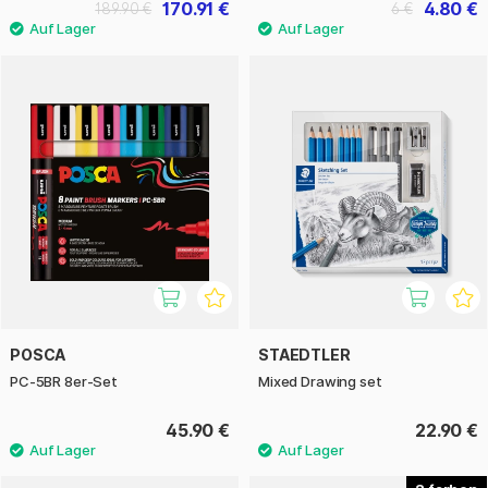
170.91 €
4.80 €
189.90 €
6 €
POSCA
STAEDTLER
PC-5BR 8er-Set
Mixed Drawing set
45.90 €
22.90 €