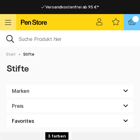
Versandkostenfrei ab 95 €*
Versandkostenfrei ab 95 €*
Lieferung 2-6 werktage
Lieferung 2-6 werktage
Start
Stifte
Stifte
Marken
Preis
3