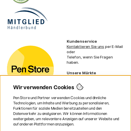
Kundenservice
Kontaktieren Sie uns
per E-Mail
oder
Telefon, wenn Sie Fragen
haben.
Unsere Märkte
Schweden
Norwegen
Wir verwenden Cookies
Dänemark
Finnland
Pen Store und Partner verwenden Cookies und ähnliche
Frankreich
Technologien, um Inhalte und Werbung zu personalisieren,
Irland
Funktionen für soziale Medien bereitzustellen und den
Niederlande
Datenverkehr zu analysieren. Wir können Informationen
UK
weitergeben, um relevantere Anzeigen auf unserer Website und
EU
auf anderen Plattformen anzuzeigen.