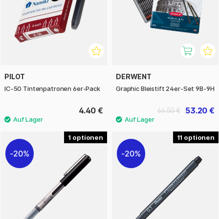
PILOT
DERWENT
IC-50 Tintenpatronen 6er-Pack
Graphic Bleistift 24er-Set 9B-9H
4.40 €
53.20 €
66.50 €
1
11
20%
20%