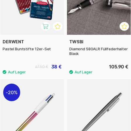
DERWENT
TWSBI
Pastel Buntstifte 12er-Set
Diamond 580ALR Füllfederhalter
Black
38 €
105.90 €
47.50 €
20%