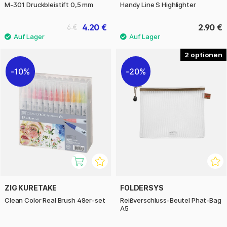
M-301 Druckbleistift 0,5 mm
Handy Line S Highlighter
4.20 €
2.90 €
6 €
2
10%
20%
ZIG KURETAKE
FOLDERSYS
Clean Color Real Brush 48er-set
Reißverschluss-Beutel Phat-Bag
A5