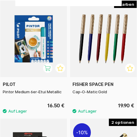
6
PILOT
FISHER SPACE PEN
Pintor Medium 6er-Etui Metallic
Cap-O-Matic Gold
16.50 €
19.90 €
2
10%