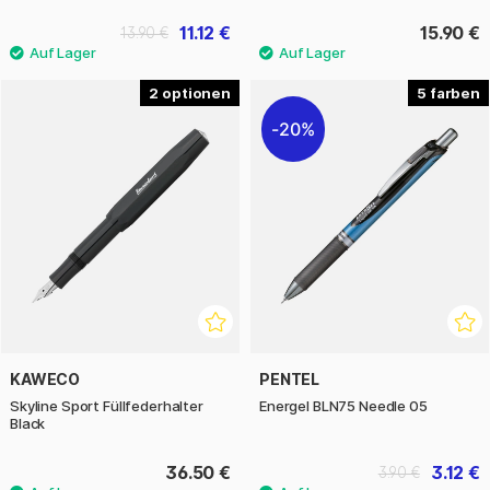
11.12 €
15.90 €
13.90 €
2
5
20%
KAWECO
PENTEL
Skyline Sport Füllfederhalter
Energel BLN75 Needle 05
Black
36.50 €
3.12 €
3.90 €