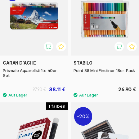
CARAN D'ACHE
STABILO
Prismalo Aquarellstifte 40er-
Point 88 Mini Fineliner 18er-Pack
Set
88.11 €
26.90 €
97.90 €
1
20%