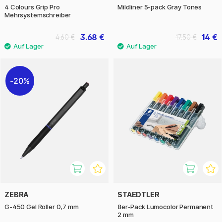
4 Colours Grip Pro
Mildliner 5-pack Gray Tones
Mehrsystemschreiber
3.68 €
14 €
4.60 €
17.50 €
20%
ZEBRA
STAEDTLER
G-450 Gel Roller 0,7 mm
8er-Pack Lumocolor Permanent
2 mm