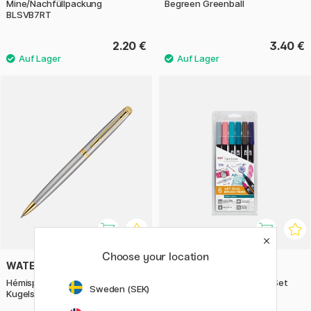
Mine/Nachfüllpackung
Begreen Greenball
BLSVB7RT
2.20 €
3.40 €
Choose your location
WATERMAN
TOMBOW
Hémisphère Steel/Gold
ABT Dual Brush Stift 6er-Set
Sweden (SEK)
Kugelschreiber
Vintage