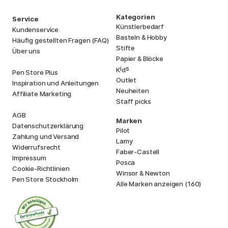
Kategorien
Service
Künstlerbedarf
Kundenservice
Basteln & Hobby
Häufig gestellten Fragen (FAQ)
Stifte
Über uns
Papier & Blöcke
i
s
K
d
Pen Store Plus
Outlet
Inspiration und Anleitungen
Neuheiten
Affiliate Marketing
Staff picks
AGB
Marken
Datenschutzerklärung
Pilot
Zahlung und Versand
Lamy
Widerrufsrecht
Faber-Castell
Impressum
Posca
Cookie-Richtlinien
Winsor & Newton
Pen Store Stockholm
Alle Marken anzeigen (160)