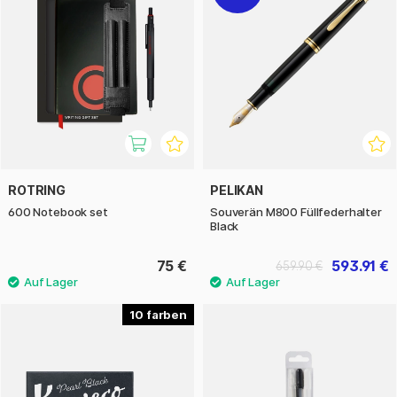
ROTRING
PELIKAN
600 Notebook set
Souverän M800 Füllfederhalter
Black
75 €
593.91 €
659.90 €
10