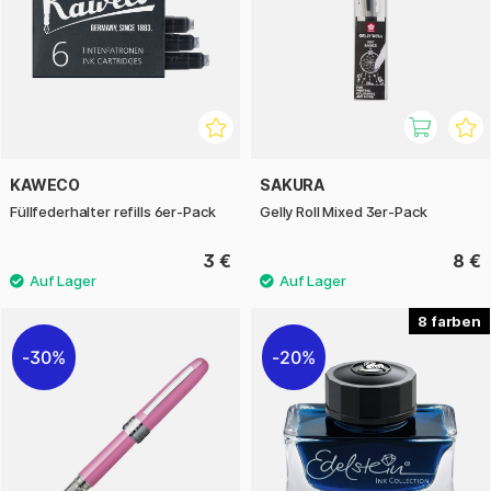
KAWECO
SAKURA
Füllfederhalter refills 6er-Pack
Gelly Roll Mixed 3er-Pack
3 €
8 €
8
30%
20%