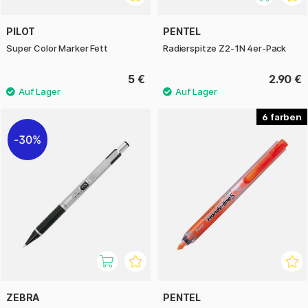
PILOT
PENTEL
Super Color Marker Fett
Radierspitze Z2-1N 4er-Pack
5 €
2.90 €
6
30%
ZEBRA
PENTEL