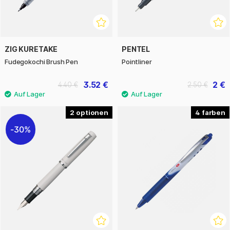
ZIG KURETAKE
PENTEL
Fudegokochi Brush Pen
Pointliner
3.52 €
2 €
4.40 €
2.50 €
2
4
30%