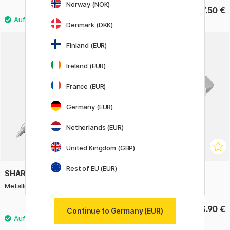
Norway (NOK)
95 €
27.50 €
Denmark (DKK)
Finland (EUR)
Ireland (EUR)
France (EUR)
Germany (EUR)
Netherlands (EUR)
United Kingdom (GBP)
Rest of EU (EUR)
SHARPIE
TOMBOW
Metallic Silver
Mono Sand Radiergummi
4.10 €
3.90 €
Continue to Germany (EUR)