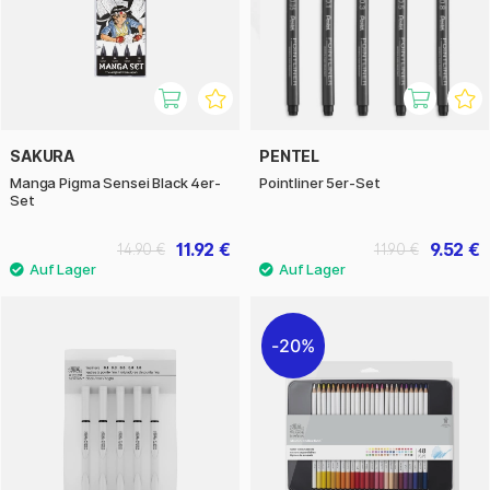
SAKURA
PENTEL
Manga Pigma Sensei Black 4er-
Pointliner 5er-Set
Set
11.92 €
9.52 €
14.90 €
11.90 €
20%