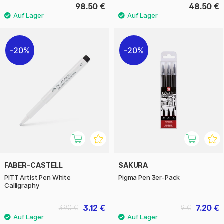
98.50 €
48.50 €
20%
20%
FABER-CASTELL
SAKURA
PITT Artist Pen White
Pigma Pen 3er-Pack
Calligraphy
3.12 €
7.20 €
3.90 €
9 €