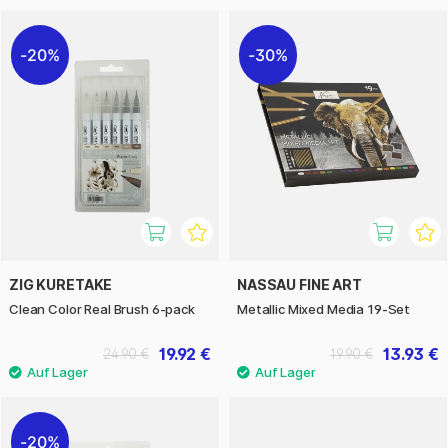
20%
30%
ZIG KURETAKE
NASSAU FINE ART
Clean Color Real Brush 6-pack
Metallic Mixed Media 19-Set
19.92 €
13.93 €
24.90 €
19.90 €
20%