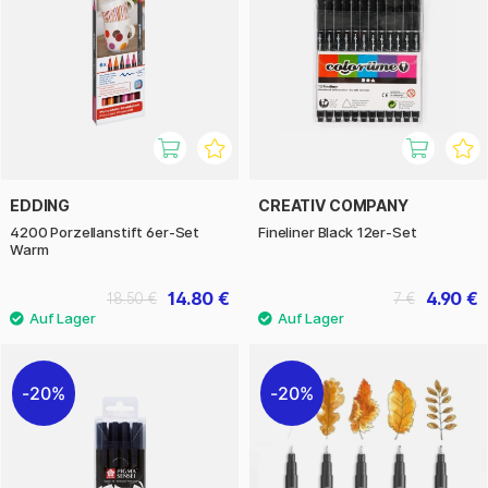
EDDING
CREATIV COMPANY
4200 Porzellanstift 6er-Set
Fineliner Black 12er-Set
Warm
14.80 €
4.90 €
18.50 €
7 €
20%
20%