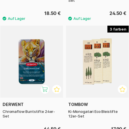
Set
18.50 €
24.50 €
3
DERWENT
TOMBOW
Chromaflow Buntstifte 24er-
Ki-Monogatari Eco Bleistifte
Set
12er-Set