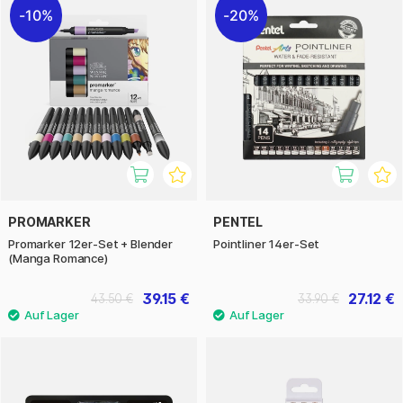
10%
20%
PROMARKER
PENTEL
Promarker 12er-Set + Blender
Pointliner 14er-Set
(Manga Romance)
39.15 €
27.12 €
43.50 €
33.90 €