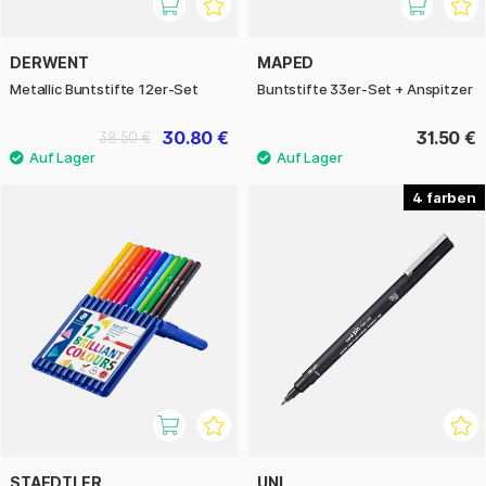
DERWENT
MAPED
Metallic Buntstifte 12er-Set
Buntstifte 33er-Set + Anspitzer
30.80 €
31.50 €
38.50 €
4
STAEDTLER
UNI