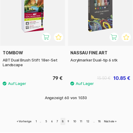
TOMBOW
NASSAU FINE ART
ABT Dual Brush Stift 18er-Set
Acrylmarker Dual-tip 6 stk
Landscape
79 €
10.85 €
15.50 €
Angezeigt
60
von
1030
«
Vorherige
1
..
5
6
7
8
9
10
11
12
..
18
Nächste
»