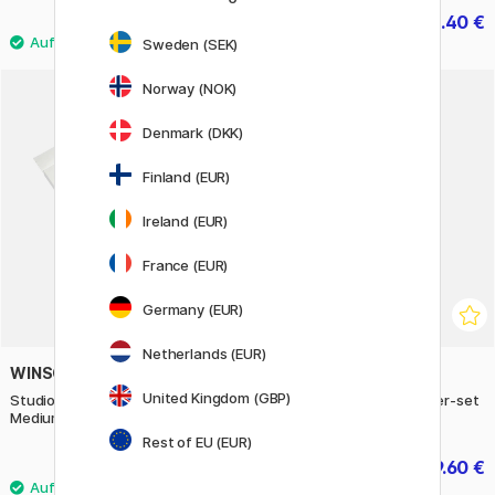
3.50 €
28.40 €
35.50 €
Sweden (SEK)
Norway (NOK)
20%
Denmark (DKK)
Finland (EUR)
Ireland (EUR)
France (EUR)
Germany (EUR)
Netherlands (EUR)
WINSOR & NEWTON
ZIG KURETAKE
United Kingdom (GBP)
Studio Collection Bleistifte
Clean Color Real Brush 12er-set
Medium 12er-Set
Rest of EU (EUR)
13.50 €
39.60 €
49.50 €