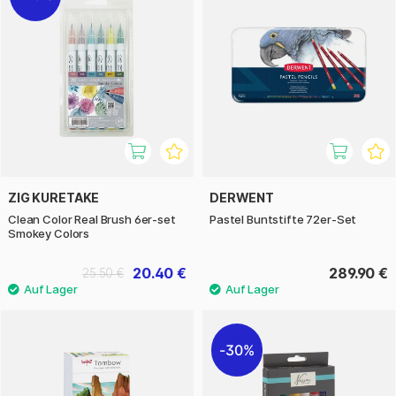
ZIG KURETAKE
DERWENT
Clean Color Real Brush 6er-set
Pastel Buntstifte 72er-Set
Smokey Colors
20.40 €
289.90 €
25.50 €
30%