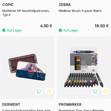
COPIC
ZEBRA
Multiliner SP Nachfüllpatronen,
Mildliner Brush 5-pack Warm
Typ A
4.50 €
18.50 €
DERWENT
PROMARKER
Coloursoft Buntstifte 36er-Set
Promarker 12er-Set + Blender