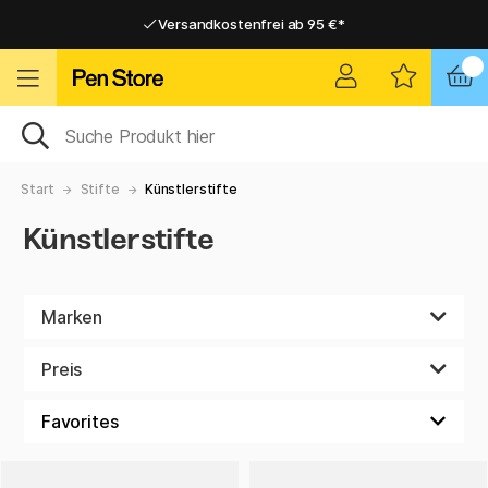
Versandkostenfrei ab 95 €*
Versandkostenfrei ab 95 €*
Lieferung 2-6 werktage
Lieferung 2-6 werktage
Start
Stifte
Künstlerstifte
Künstlerstifte
Marken
Preis