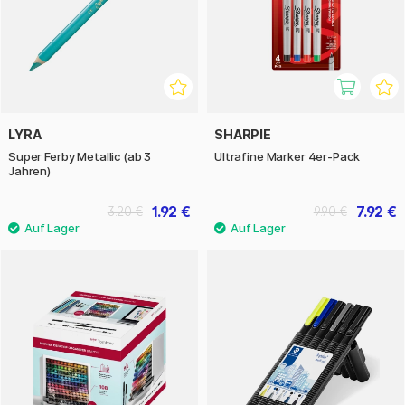
LYRA
SHARPIE
Super Ferby Metallic (ab 3
Ultrafine Marker 4er-Pack
Jahren)
1.92 €
7.92 €
3.20 €
9.90 €