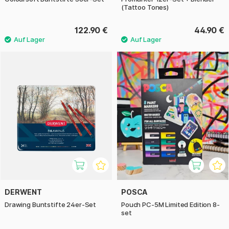
(Tattoo Tones)
122.90 €
44.90 €
DERWENT
POSCA
Drawing Buntstifte 24er-Set
Pouch PC-5M Limited Edition 8-
set