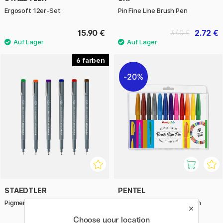
Ergosoft 12er-Set
Pin Fine Line Brush Pen
15.90 €
2.72 €
3.40 €
6
20%
STAEDTLER
PENTEL
Pigment Liner Color 0,3 mm
Fude Touch Brush Sign Pen
12er-Set Basic
Choose your location