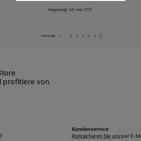
Angezeigt
60
von
373
«
Vorherige
1
..
2
3
4
5
6
7
Store
 profitiere von
Kundenservice
f
Kontaktieren Sie uns
per E-Ma