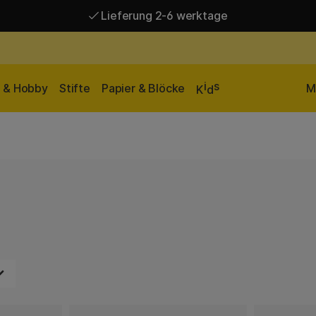
Lieferung 2-6 werktage
Versandkostenfrei ab 95 €*
Lieferung 2-6 werktage
i
s
n & Hobby
Stifte
Papier & Blöcke
M
K
d