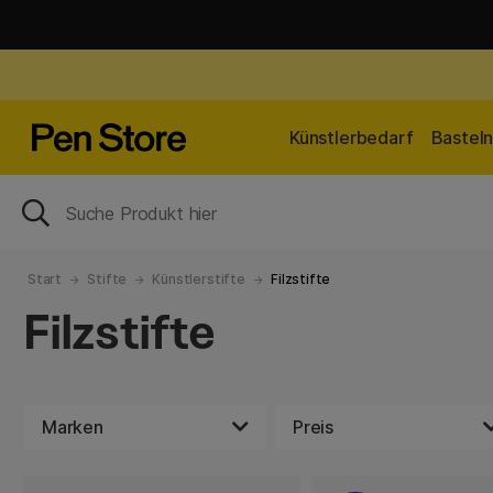
Künstlerbedarf
Bastel
Start
Stifte
Künstlerstifte
Filzstifte
Filzstifte
Marken
Preis