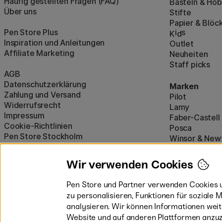
Häufig gestellten Fragen (FAQ)
Basteln & Ho
Über uns
Stifte
Papier & Blöc
Pen Store Plus
i
s
K
d
Inspiration und Anleitungen
Outlet
Affiliate Marketing
Neuheiten
Staff picks
AGB
Datenschutzerklärung
Marken
Zahlung und Versand
Pilot
Widerrufsrecht
Lamy
Impressum
Faber-Castell
Cookie-Richtlinien
Posca
Pen Store Stockholm
Winsor & New
Alle Marken a
Wir verwenden Cookies
Pen Store und Partner verwenden Cookies u
zu personalisieren, Funktionen für soziale
analysieren. Wir können Informationen wei
Website und auf anderen Plattformen anzuz