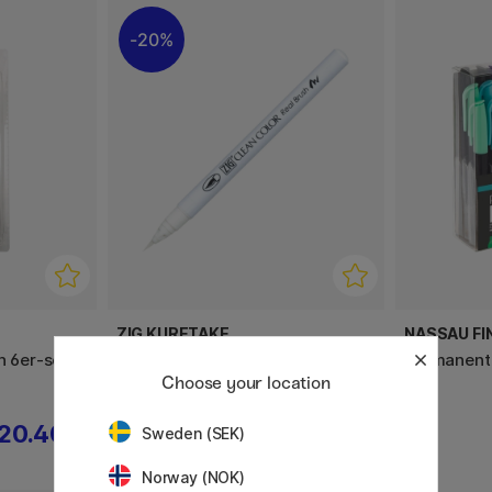
20%
ZIG KURETAKE
NASSAU FI
h 6er-set
Clean Color Real Brush Blender
Permanent
Choose your location
20.40 €
3.68 €
4.60 €
Sweden (SEK)
Norway (NOK)