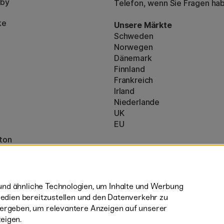
bby
Telefon, wenn Sie Fragen ha
ke
Unsere Märkte
Schweden
Norwegen
Dänemark
Finnland
Frankreich
Irland
Niederlande
UK
EU
ton
* Besondere
Versandbedingungen
nzeigen (160)
sperrige Produkte.
nd ähnliche Technologien, um Inhalte und Werbung
 Medien bereitzustellen und den Datenverkehr zu
tergeben, um relevantere Anzeigen auf unserer
eigen.