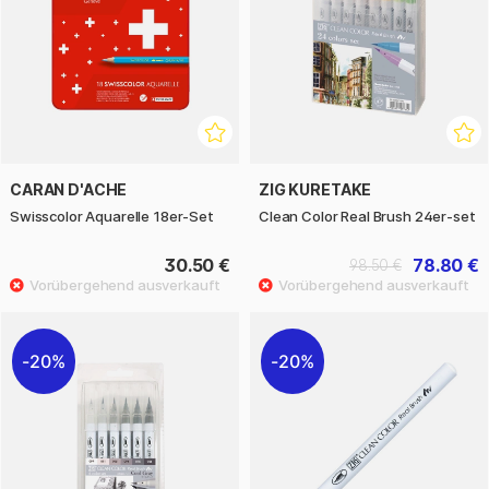
CARAN D'ACHE
ZIG KURETAKE
Swisscolor Aquarelle 18er-Set
Clean Color Real Brush 24er-set
30.50 €
78.80 €
98.50 €
20%
20%