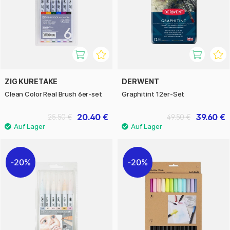
ZIG KURETAKE
DERWENT
Clean Color Real Brush 6er-set
Graphitint 12er-Set
20.40 €
39.60 €
25.50 €
49.50 €
20%
20%