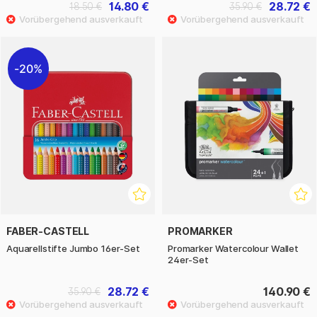
14.80 €
28.72 €
18.50 €
35.90 €
20%
FABER-CASTELL
PROMARKER
Aquarellstifte Jumbo 16er-Set
Promarker Watercolour Wallet
24er-Set
28.72 €
140.90 €
35.90 €