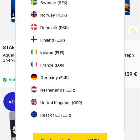
Sweden (SEK)
Norway (NOK)
Denmark (DKK)
Finland (EUR)
STAEDTLER
STAEDTLER
Ireland (EUR)
Aquarellstifte Mars Lumograph
Aquarellstifte Mars Lumograph
24er-Set
60er-Set
France (EUR)
58.90 €
139 €
Germany (EUR)
Netherlands (EUR)
40%
United Kingdom (GBP)
Rest of EU (EUR)