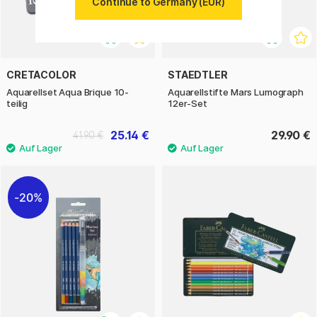
Continue to Germany (EUR)
CRETACOLOR
STAEDTLER
Aquarellset Aqua Brique 10-
Aquarellstifte Mars Lumograph
teilig
12er-Set
25.14 €
29.90 €
41.90 €
20%