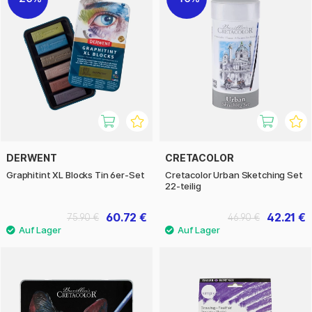
DERWENT
CRETACOLOR
Graphitint XL Blocks Tin 6er-Set
Cretacolor Urban Sketching Set
22-teilig
60.72 €
42.21 €
75.90 €
46.90 €