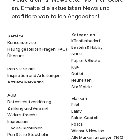
an. Erhalte die aktuellsten News und
profitiere von tollen Angeboten!
Kategorien
Service
Künstlerbedarf
Kundenservice
Basteln & Hobby
Häufig gestellten Fragen (FAQ)
Stifte
Über uns
Papier & Blöcke
i
s
K
d
Pen Store Plus
Outlet
Inspiration und Anleitungen
Neuheiten
Affiliate Marketing
Staff picks
AGB
Marken
Datenschutzerklärung
Pilot
Zahlung und Versand
Lamy
Widerrufsrecht
Faber-Castell
Impressum
Posca
Cookie-Richtlinien
Winsor & Newton
Pen Store Stockholm
Alle Marken anzeigen (160)