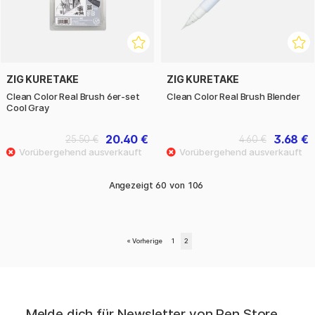
ZIG KURETAKE
ZIG KURETAKE
Clean Color Real Brush 6er-set
Clean Color Real Brush Blender
Cool Gray
20.40 €
3.68 €
25.50 €
4.60 €
Angezeigt
60
von
106
«
Vorherige
1
2
Melde dich für Newsletter von Pen Store