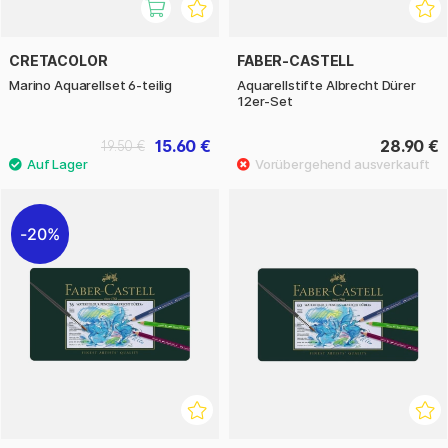
CRETACOLOR
FABER-CASTELL
Marino Aquarellset 6-teilig
Aquarellstifte Albrecht Dürer
12er-Set
15.60 €
28.90 €
19.50 €
20%