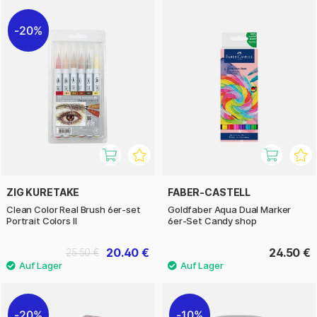
20%
ZIG KURETAKE
FABER-CASTELL
Clean Color Real Brush 6er-set
Goldfaber Aqua Dual Marker
Portrait Colors II
6er-Set Candy shop
20.40 €
24.50 €
25.50 €
20%
10%