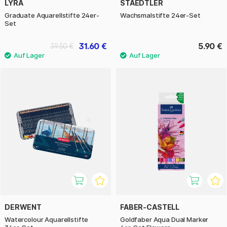
LYRA
STAEDTLER
Graduate Aquarellstifte 24er-
Wachsmalstifte 24er-Set
Set
31.60 €
5.90 €
39.50 €
DERWENT
FABER-CASTELL
Watercolour Aquarellstifte
Goldfaber Aqua Dual Marker